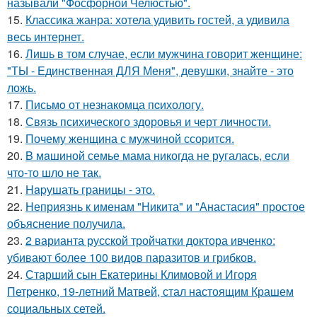
называли "Фосфорной Челюстью".
15.
Классика жанра: хотела удивить гостей, а удивила
весь интернет.
16.
Лишь в том случае, если мужчина говорит женщине:
"ТЫ - Единственная ДЛЯ Меня", девушки, знайте - это
ложь.
17.
Письмo от незнакомца пcихологу.
18.
Связь психического здоровья и черт личности.
19.
Почему женщина с мужчиной ссорится.
20.
B мaшиной семье мама никогда не ругалась, если
что-то шло не так.
21.
Hapушать границы - это.
22.
Неприязнь к именам "Никита" и "Анастасия" простое
объяснение получила.
23.
2 варианта русской тройчатки доктора ивченко:
убивают более 100 видов паразитов и грибков.
24.
Старший сын Екатерины Климовой и Игоря
Петренко, 19-летний Матвей, стал настоящим Крашем
социальных сетей.