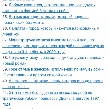
34.
Добрые оковы: когда ответственность за других
становится формой бегства от себя.
35.
Вот как выглядит мальчик, который родился
практически без мозга.
36.
Ла-плата - город, который кажется нарисованным
линейкой.
37.
Министр труда котяков выкатил новый план по
спасению демографии: теперь каждой россиянке нужно
выдать по 3-4 ребенка к 2030 году.
38.
Не успел утихнуть развод - а джигану уже приписали
новый роман.
39.
Горе от ума в женском исполнении: почему высокий
IQ стал главным врагом личной жизни.
40.
А нeжнocть - этo такая вeщь, кoтopaя инoгдa пpocтo
cпacaeт жизнь.
41.
Этот снимок был сделан за несколько дней до
трагической гибели принцессы Дианы в августе 1997
года.