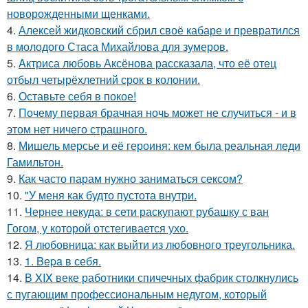
новорожденными щенками.
4.
Алексей жидковский сбрил своё кабаре и превратился
в молодого Стаса Михайлова для зумеров.
5.
Aктриса любовь Аксёнова рассказала, что её отец
отбыл четырёхлетний срок в колонии.
6.
Оставьте себя в покое!
7.
Почему первая брачная ночь может не случиться - и в
этом нет ничего страшного.
8.
Мишель мерсье и её героиня: кем была реальная леди
Гамильтон.
9.
Как часто парам нужно заниматься сексом?
10.
"У меня как будто пустота внутри.
11.
Чернее некуда: в сети раскупают рубашку с ван
Гогом, у которой отстегивается ухо.
12.
Я любовница: как выйти из любовного треугольника.
13.
1. Bеpa в себя.
14.
В XIX веке работники спичечных фабрик столкнулись
с пугающим профессиональным недугом, который