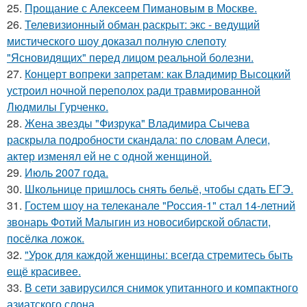
25.
Прощание с Алексеем Пимановым в Москве.
26.
Телевизионный обман раскрыт: экс - ведущий
мистического шоу доказал полную слепоту
"Ясновидящих" перед лицом реальной болезни.
27.
Концерт вопреки запретам: как Владимир Высоцкий
устроил ночной переполох ради травмированной
Людмилы Гурченко.
28.
Жена звезды "Физрука" Владимира Сычева
раскрыла подробности скандала: по словам Алеси,
актер изменял ей не с одной женщиной.
29.
Июль 2007 года.
30.
Школьнице пришлось снять бельё, чтобы сдать ЕГЭ.
31.
Гостем шоу на телеканале "Россия-1" стал 14-летний
звонарь Фотий Малыгин из новосибирской области,
посёлка ложок.
32.
"Урок для каждой женщины: всегда стремитесь быть
ещё красивее.
33.
В сети завирусился снимок упитанного и компактного
азиатского слона.