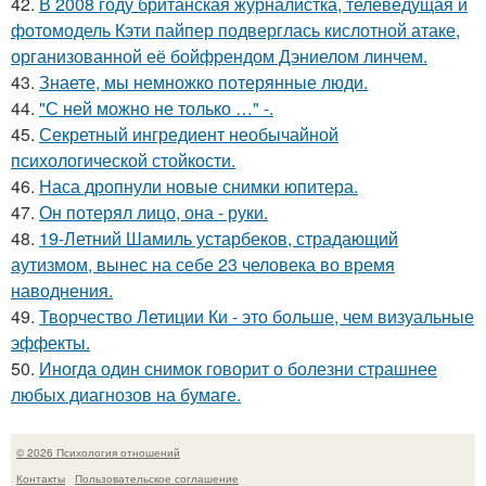
42.
В 2008 году британская журналистка, телеведущая и
фотомодель Кэти пайпер подверглась кислотной атаке,
организованной её бойфрендом Дэниелом линчем.
43.
Знаете, мы немножко потерянные люди.
44.
"С ней можно не только …" -.
45.
Секретный ингредиент необычайной
психологической стойкости.
46.
Наса дропнули новые снимки юпитера.
47.
Он потерял лицо, она - руки.
48.
19-Летний Шамиль устарбеков, страдающий
аутизмом, вынес на себе 23 человека во время
наводнения.
49.
Творчество Летиции Ки - это больше, чем визуальные
эффекты.
50.
Иногда один снимок говорит о болезни страшнее
любых диагнозов на бумаге.
© 2026 Психология отношений
Контакты
Пользовательское соглашение