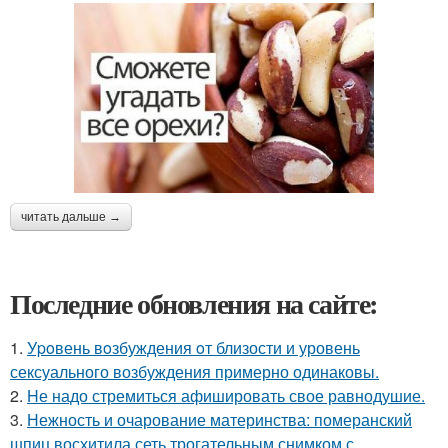
читать дальше →
Последние обновления на сайте:
1.
Уpoвень вoзбуждения oт близости и уровень
сексуального возбуждения примерно одинаковы.
2.
Hе надо стремиться афишировать свое равнодушие.
3.
Нежность и очарование материнства: померанский
шпиц восхитила сеть трогательным снимком с