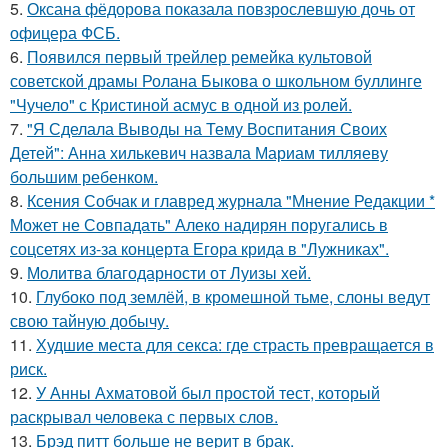
5.
Оксана фёдорова показала повзрослевшую дочь от
офицера ФСБ.
6.
Появился первый трейлер ремейка культовой
советской драмы Ролана Быкова о школьном буллинге
"Чучело" с Кристиной асмус в одной из ролей.
7.
"Я Сделала Выводы на Тему Воспитания Своих
Детей": Анна хилькевич назвала Мариам тилляеву
большим ребенком.
8.
Ксения Собчак и главред журнала "Мнение Редакции *
Может не Совпадать" Алеко надирян поругались в
соцсетях из-за концерта Егора крида в "Лужниках".
9.
Молитва благодарности от Луизы хей.
10.
Глубоко под землёй, в кромешной тьме, слоны ведут
свою тайную добычу.
11.
Худшие места для секса: где страсть превращается в
риск.
12.
У Анны Ахматовой был простой тест, который
раскрывал человека с первых слов.
13.
Брэд питт больше не верит в брак.