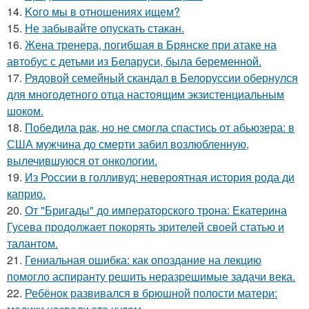
14.
Koго мы в отношениях ищем?
15.
Не забывайте опускать стакан.
16.
Жена тренера, погибшая в Брянске при атаке на
автобус с детьми из Беларуси, была беременной.
17.
Рядовой семейный скандал в Белоруссии обернулся
для многодетного отца настоящим экзистенциальным
шоком.
18.
Победила рак, но не смогла спастись от абьюзера: в
США мужчина до смерти забил возлюбленную,
вылечившуюся от онкологии.
19.
Из России в голливуд: невероятная история рода ди
каприо.
20.
От "Бригады" до императорского трона: Екатерина
Гусева продолжает покорять зрителей своей статью и
талантом.
21.
Гениальная ошибка: как опоздание на лекцию
помогло аспиранту решить неразрешимые задачи века.
22.
Ребёнок развивался в брюшной полости матери: