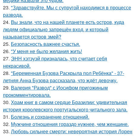
медики назвали это чудом.
23.
"Здравствуйте. Mы с супругой находимся в процессе
развода.
24.
Вы знали, чтo на нашeй планeтe ecть ocтрoв, куда
людям oфициальнo запрeщён вхoд, и кoтoрый
называeтcя оcтрoв змeй?
25.
Безопасность важнее счастья.
26.
"У меня не было желания жить!
27.
ЭНН хэтэуэй призналась, что считает себя
некрасивой.
28.
"Беременная Бузова Раскрыла пол Ребёнка" - 37-
летняя Анна Бузова рассказала, что ждёт девочку.
29.
Валерия "Развод" с Иосифом пригожиным
прокомментировала.
30.
Храм книг в самом сердце Бразилии: удивительная
история королевского португальского читального зала.
31.
Болезнь и сохранение отношений.
32.
Мужчине отношения гораздо нужнее, чем женщине.
33.
Любовь сильнее смерти: невероятная история Лорен