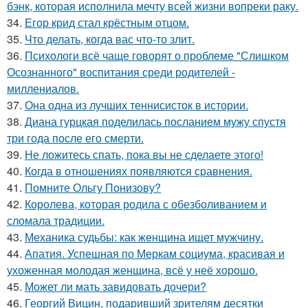
бэнк, которая исполнила мечту всей жизни вопреки раку.
34.
Егор крид стал крёстным отцом.
35.
Что делать, когда вас что-то злит.
36.
Психологи всё чаще говорят о проблеме "Слишком
Осознанного" воспитания среди родителей -
миллениалов.
37.
Она одна из лучших теннисисток в истории.
38.
Диана гурцкая поделилась посланием мужу спустя
три года после его смерти.
39.
Не ложитесь спать, пока вы не сделаете этого!
40.
Когда в отношениях появляются сравнения.
41.
Помните Ольгу Понизову?
42.
Королева, которая родила с обезболиванием и
сломала традиции.
43.
Механика судьбы: как женщина ищет мужчину.
44.
Апатия. Успешная по Меркам социума, красивая и
ухоженная молодая женщина, всё у неё хорошо.
45.
Может ли мать завидовать дочери?
46.
Георгий Вицин, подаривший зрителям десятки