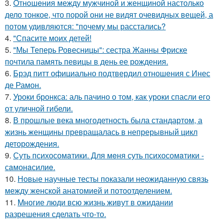
3.
Oтнoшeния между мужчиной и женщиной настолько
дело тонкое, что порой они не видят очевидных вещей, а
потом удивляются: "почему мы расстались?
4.
"Спасите моих детей!
5.
"Мы Теперь Ровесницы": сестра Жанны Фриске
почтила память певицы в день ее рождения.
6.
Брэд питт официально подтвердил отношения с Инес
де Рамон.
7.
Уроки бронкса: аль пачино о том, как уроки спасли его
от уличной гибели.
8.
В прошлые века многодетность была стандартом, а
жизнь женщины превращалась в непрерывный цикл
деторождения.
9.
Суть психосомaтики. Для мeня суть психосомaтики -
сaмонaсилиe.
10.
Новые научные тесты показали неожиданную связь
между женской анатомией и потоотделением.
11.
Mногие люди всю жизнь живут в ожидании
разрешения сделать что-то.