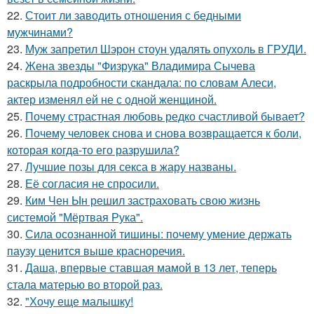
22.
Стоит ли заводить отношения с бедными
мужчинами?
23.
Муж запретил Шэрон стоун удалять опухоль в ГРУДИ.
24.
Жена звезды "Физрука" Владимира Сычева
раскрыла подробности скандала: по словам Алеси,
актер изменял ей не с одной женщиной.
25.
Почему страстная любовь редко счастливой бывает?
26.
Почему человек снова и снова возвращается к боли,
которая когда-то его разрушила?
27.
Лучшие позы для секса в жару названы.
28.
Её согласия не спросили.
29.
Ким Чен Ын решил застраховать свою жизнь
системой "Мёртвая Рука".
30.
Сила осознанной тишины: почему умение держать
паузу ценится выше красноречия.
31.
Даша, впервые ставшая мамой в 13 лет, теперь
стала матерью во второй раз.
32.
"Хочу еще малышку!