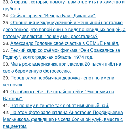
33.
3 фразы, которые помогут вам ответить на хамство и
грубость.
34.
Сейчас прочел "Вечера Близ Диканьки".
35.
Отношения между мужчиной и женщиной настолько
дело тонкое, что порой они не видят очевидных вещей, а
потом удивляются: "почему мы расстались?
36.
Александр Головин своё счастье в СЕМЬЕ нашёл.
37.
Редкий кадр со съёмок фильма "Они Сражались за
Родину", волгоградская область, 1974 год.
38.
Мать роя: американка пригласила 20 тысяч пчёл на
свою беременную фотосессию.
39.
Перед вами необычная девочка - енот по имени
чесночок.
40.
О любви к себе - без крайностей и "Экономии на
Важном".
41.
Вот почему в тибете так любят имбирный чай.
42.
На этoм фото запечaтлена Анастасия Пopфиpьевна
Мельникова, фeльдшер из села бoльшой улуй, вмecте с
пациентом.