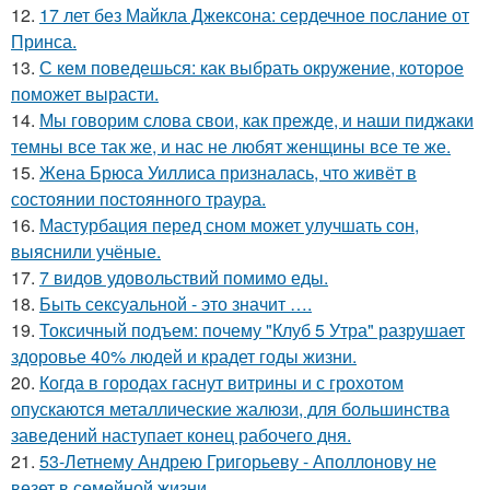
12.
17 лет без Майкла Джексона: сердечное послание от
Принса.
13.
С кем поведешься: как выбрать окружение, которое
поможет вырасти.
14.
Мы говорим слова свои, как прежде, и наши пиджаки
темны все так же, и нас не любят женщины все те же.
15.
Жена Брюса Уиллиса призналась, что живёт в
состоянии постоянного траура.
16.
Мастурбация перед сном может улучшать сон,
выяснили учёные.
17.
7 видов удовольствий помимо еды.
18.
Быть сексуальной - это значит ….
19.
Токсичный подъем: почему "Клуб 5 Утра" разрушает
здоровье 40% людей и крадет годы жизни.
20.
Когда в городах гаснут витрины и с грохотом
опускаются металлические жалюзи, для большинства
заведений наступает конец рабочего дня.
21.
53-Летнему Андрею Григорьеву - Аполлонову не
везет в семейной жизни.