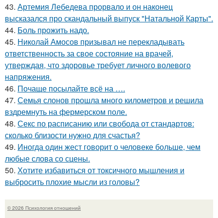
43.
Артемия Лебедева прорвало и он наконец
высказался про скандальный выпуск "Натальной Карты".
44.
Боль прожить надо.
45.
Николай Амосов призывал не перекладывать
ответственность за свое состояние на врачей,
утверждая, что здоровье требует личного волевого
напряжения.
46.
Почаще посылайте всё на ….
47.
Семья слонов прошла много километров и решила
вздремнуть на фермерском поле.
48.
Секс по расписанию или свобода от стандартов:
сколько близости нужно для счастья?
49.
Иногда один жест говорит о человеке больше, чем
любые слова со сцены.
50.
Хотите избавиться от токсичного мышления и
выбросить плохие мысли из головы?
© 2026 Психология отношений