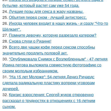
бутылке, который растет сам уже 54 года.
24.
Лучшие позы для секса в жару названы.
25.
Объятия перед сном - лучший антистресс.
26.
Иногда человек входит в нашу жизнь - и сразу "Что-то
Щёлкает".
27.
Помните девочку, которую разрезало катером?
28.
Снова слухи о Рианне!
29.
Всего две чашки кофе перед сексом способны
значительно продлить половой акт.
30.
"Опубликовала Снимок с Возлюбленным" - 47-летняя
Ирина пегова выложила совместную фотографию со
своим молодым избранником.
31.
"На 15 лет Моложе": 54-летняя Дениз Ричардс
сделала радикальную пластику вопреки уговорам
дочерей.
32.
Кризис взросления: Сергей жуков откровенно
рассказал о трудностях в отношениях с 16-летним
сыном.