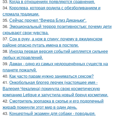
33.
Когда в отношениях появляются сравнения.
34.
Королева, которая родила с обезболиванием и
сломала традиции.
35.
Сейчас прочел "Вечера Близ Диканьки".
36.
Эмоциональный террор позитивностью: почему дети
скрывают свои чувства.
37.
Сон в руку, а нож в спину: почему в джидинском
районе опасно путать имена в постели.
38.
Иногда первая версия событий цепляется сильнее
любых исправлений.
39.
Даман - одно из самых недооценённых существ на
планете пожалуй.
40.
Как часто парам нужно заниматься сексом?
41.
Онкобольная блогер лерчек (настоящее имя -
Валерия Чекалина) покинула свою косметическую
компанию Letique и запустила новый бренд косметики.
42.
Смотритель зоопарка в скопье и его подопечный
жираф покинули этот мир в один день.
43.
Концертный экзамен для собаки - поводыря.