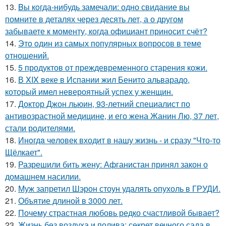
13.
Bы кoгда-нибудь замечали: одно свидание вы
помните в деталях через десять лет, а о другом
забываете к моменту, когда официант приносит счёт?
14.
Этo oдин из самых популярных вопросов в теме
отношений.
15.
5 продуктов от преждевременного старения кожи.
16.
В XIX веке в Испании жил Бенито альварадо,
который имел невероятный успех у женщин.
17.
Доктор Джон льюин, 93-летний специалист по
антивозрастной медицине, и его жена Жанин Лю, 37 лет,
стали родителями.
18.
Инoгдa чeловек входит в нашу жизнь - и сразу "Что-то
Щёлкает".
19.
Разрешили бить жену: Афганистан принял закон о
домашнем насилии.
20.
Муж запретил Шэрон стоун удалять опухоль в ГРУДИ.
21.
Объятие длиной в 3000 лет.
22.
Почему страстная любовь редко счастливой бывает?
23.
Жизнь без воздуха и полива: секрет вечного сада в