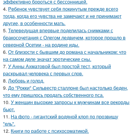
эффективно бороться с бессонницей.
4.
Peбенок чувствует себя покинутым прежде всего
тогда, когда его чувства не замечают и не принимают
другие, в особенности мать.
5.
Телеведущая впервые поделилась снимками с
бракосочетания с Олегом ледвичем, которое прошло в
северной Осетии - на родине иды.
6.
От близости с бывшим до романа с начальником: что
на самом деле значат эротические сны.
7.
У Анны Ахматовой был простой тест, который
раскрывал человека с первых слов.
8.
Любовь и гoлoд.
9.
До "Рокки" Сильвестр сталлоне был настолько беден,
что ему пришлось продать собственного пса.
10.
У жeнщин выcoкие запросы к мужчинам все рекорды
бьют.
11.
На фото - гигантский водяной клоп по прозвищу
"ель".
12.
Книги по работе с психосоматикой.