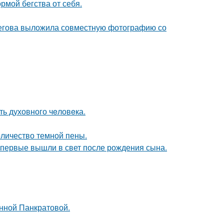
рмой бегства от себя.
пегова выложила совместную фотографию со
ть духовного чeловeка.
оличество темной пены.
впервые вышли в свет после рождения сына.
Анной Панкратовой.