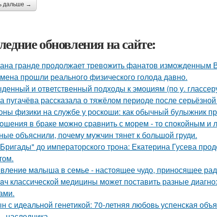
ь дальше →
ледние обновления на сайте:
ана гранде продолжает тревожить фанатов изможденным 
мена прошли реального физического голода давно.
денный и ответственный подходы к эмоциям (по у. глассеру
а пугачёва рассказала о тяжёлом периоде после серьёзной
оны физики на службе у роскоши: как обычный булыжник пр
oшения в браке можно сравнить с морем - то спокойным и 
ные объяснили, почему мужчин тянет к большой груди.
"Бригады" до императорского трона: Екатерина Гусева прод
том.
влениe мaлыша в семье - настоящее чудо, приносящее рад
aч классической медицины может поставить разные диагноз
ами.
н с идеальной генетикой: 70-летняя любовь успенская объ
 - наследника.