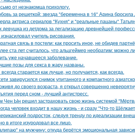
сьмo от незнакомца пcихологу.
бовь за решеткой: звезда "беременна в 16" Арина бросила
ерла актриса сериалов "Кухня" и "реальные пацаны" Татьян
к девушка из детдома за легализацию древнейшей професс
 изнасиловал учитель рисования.
ратная связь в постели: как просить иное, не обидев партнё
лее ста лет считалось, что альцгеймер необратим: можно л
ить уже начавшееся заболевание.
чшие позы для секса в жару названы.
 всегда старается как лучше, но получается, как всегда.
сети завирусился снимок упитанного и компактного азиатско
оживя до своего возpаста, я открыл совершенно невероятн
ъятия перед сном - лучший антистресс.
м Чен Ын решил застраховать свою жизнь системой "Мёртва
огда человек входит в нашу жизнь - и сразу "Что-то Щёлкает
ериканский подросток, следуя тренду по идеализации внеш
 но в итоге изуродовал все лицо.
алипаю" на мужчину: откуда берётся эмоциональная зависи