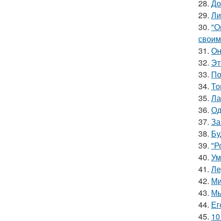
28.
До
29.
Ли
30.
"О
своим
31.
Он
32.
Эт
33.
По
34.
То
35.
Ла
36.
Од
37.
За
38.
Бу
39.
"Р
40.
Ум
41.
Ле
42.
Ми
43.
Мы
44.
Ег
45.
10