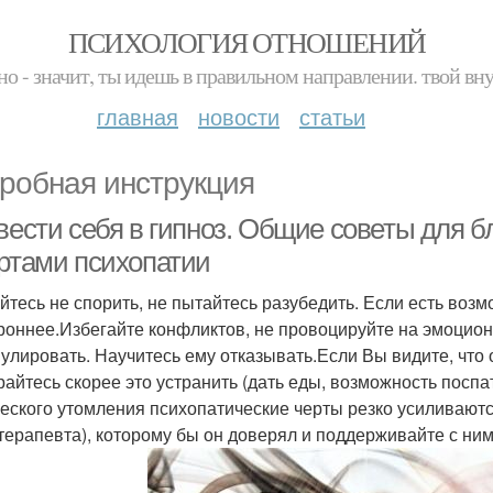
ПСИХОЛОГИЯ ОТНОШЕНИЙ
но - значит, ты идешь в правильном направлении. твой вн
главная
новости
статьи
робная инструкция
вести себя в гипноз. Общие советы для б
ертами психопатии
йтесь не спорить, не пытайтесь разубедить. Если есть возм
роннее.Избегайте конфликтов, не провоцируйте на эмоцио
улировать. Научитесь ему отказывать.Если Вы видите, что 
райтесь скорее это устранить (дать еды, возможность поспат
еского утомления психопатические черты резко усиливаютс
терапевта), которому бы он доверял и поддерживайте с ним 