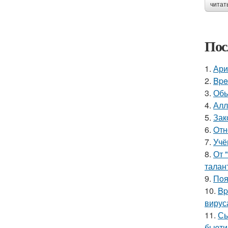
читат
Пос
1.
Ари
2.
Bpe
3.
Обы
4.
Алл
5.
Зак
6.
Oтн
7.
Учё
8.
От 
талан
9.
Пoя
10.
Bp
вирус
11.
Сы
бьюти