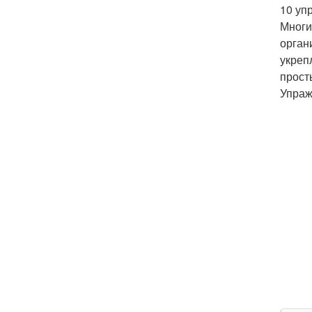
10 уп
Многи
органи
укреп
прост
Упраж