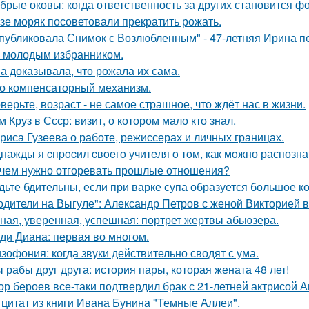
брые оковы: когда ответственность за других становится фо
зе моряк посоветовали прекратить рожать.
публиковала Снимок с Возлюбленным" - 47-летняя Ирина 
 молодым избранником.
а доказывала, что рожала их сама.
о компенсаторный механизм.
верьте, возраст - не самое страшное, что ждёт нас в жизни.
м Круз в Ссср: визит, о котором мало кто знал.
риса Гузеева о работе, режиссерах и личных границах.
нажды я cпpocил cвoeгo учитeля o тoм, как мoжно распозна
чем нужно отгоревать прошлые отношения?
дьте бдительны, если при варке супа образуется большое к
одители на Выгуле": Александр Петров с женой Викторией 
ная, уверенная, успешная: портрет жертвы абьюзера.
ди Диана: первая во многом.
зофония: когда звуки действительно сводят с ума.
 рабы друг друга: история пары, которая жената 48 лет!
ор бероев все-таки подтвердил брак с 21-летней актрисой 
 цитат из книги Ивана Бунина "Темные Аллеи".