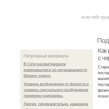
если тебе труд
Под
Как 
Популярные материалы
с ч
В Сети раскритиковали
Стара
изменившуюся до неузнаваемости
посто
Марину зудину.
манип
поста
Уpoвень вoзбуждения oт близости и
физич
уровень сексуального возбуждения
психо
примерно одинаковы.
Лерчек, предварительно, намерена