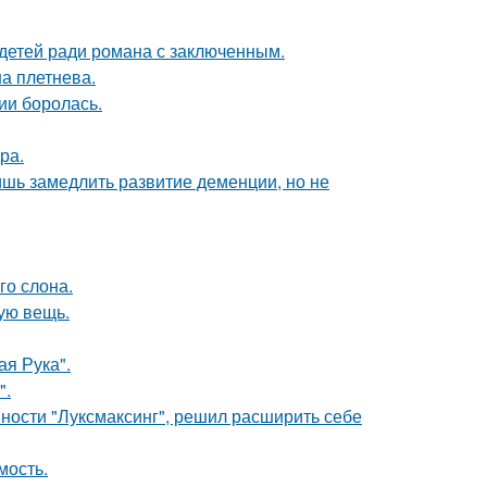
 детей ради романа с заключенным.
а плетнева.
ии боролась.
ра.
ишь замедлить развитие деменции, но не
го слона.
ую вещь.
я Рука".
".
ности "Луксмаксинг", решил расширить себе
мость.