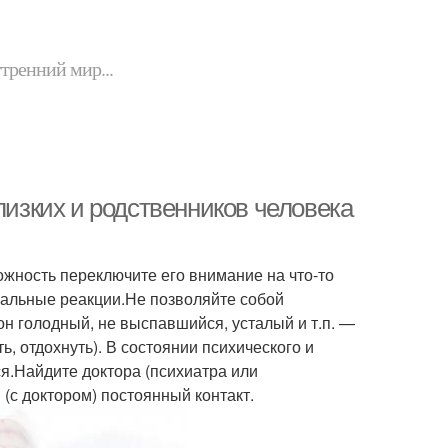
утренний мир...
лизких и родственников человека
ожность переключите его внимание на что-то
нальные реакции.Не позволяйте собой
он голодный, не выспавшийся, усталый и т.п. —
ь, отдохнуть). В состоянии психического и
я.Найдите доктора (психиатра или
(с доктором) постоянный контакт.