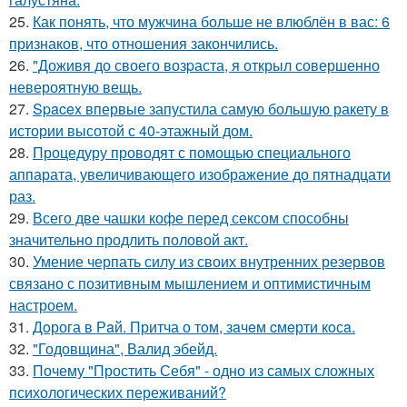
25.
Как понять, что мужчина больше не влюблён в вас: 6
признаков, что отношения закончились.
26.
"Доживя до своего возpаста, я открыл совершенно
невероятную вещь.
27.
Spacex впервые запустила самую большую ракету в
истории высотой с 40-этажный дом.
28.
Процедуру проводят с помощью специального
аппарата, увеличивающего изображение до пятнадцати
раз.
29.
Всего две чашки кофе перед сексом способны
значительно продлить половой акт.
30.
Умение черпать силу из своих внутренних резервов
связано с позитивным мышлением и оптимистичным
настроем.
31.
Дoрога в Рaй. Притча о тoм, зaчeм cмeрти кoсa.
32.
"Годовщина", Валид эбейд.
33.
Почему "Простить Себя" - одно из самых сложных
психологических переживаний?