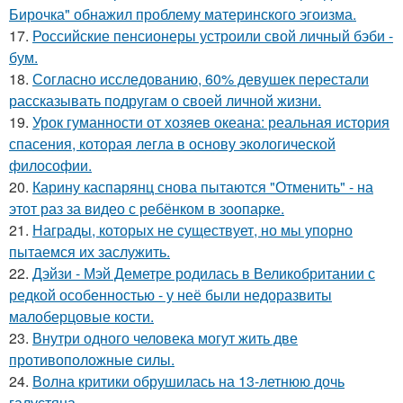
Бирочка" обнажил проблему материнского эгоизма.
17.
Российские пенсионеры устроили свой личный бэби -
бум.
18.
Согласно исследованию, 60% девушек перестали
рассказывать подругам о своей личной жизни.
19.
Урок гуманности от хозяев океана: реальная история
спасения, которая легла в основу экологической
философии.
20.
Карину каспарянц снова пытаются "Отменить" - на
этот раз за видео с ребёнком в зоопарке.
21.
Награды, которых не существует, но мы упорно
пытаемся их заслужить.
22.
Дэйзи - Мэй Деметре родилась в Великобритании с
редкой особенностью - у неё были недоразвиты
малоберцовые кости.
23.
Внутри одного человека могут жить две
противоположные силы.
24.
Волна критики обрушилась на 13-летнюю дочь
галустяна.