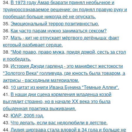
34.
В 1973 году Амар бхарати принял необычное и
трудноосознаваемое решение: он поднял правую руку и
пообещал больше никогда её не опускать.
35.
Эмоциональный террор позитивностью.
36.
Как часто парам нужно заниматься сексом?
37.
Мать - кит не отпускает мёртвого детёныша: факт
который разбивает сердце.
38.
"Моё право, право мужа, придя домой, сесть за стол
и пообедать.
39.
История Джуди гарленд - это манифест жестокости
"Золотого Века" голливуда, где юность была товаром, а
актрисы - расходным материалом.
40.
10 цитат из книги Ивана Бунина "Темные Аллеи".
41.
В наши дни сцена кормления младенца козой
выглядит странно, но в начале XX века это была
обыденная практика выживания.
42.
ЮАР, 2005 год.
43.
Что делать, если вас недолюбили в детстве.
44.
Лидия циргвава стала вдовой в 34 года и больше не