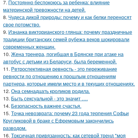
7.
Постоянно беспокоюсь за ребенка: влияние
материнской тревожности на детей.
8.
Чудеса дикой природы: почему и как белки переносят
свое потомство.
9.
Изнанка викторианского глянца: почему праздничные
традиции британских семей рубежа веков шокировали
современных женщин.
10.
Жена тренера, погибшая в Брянске при атаке на
автобус с детьми из Беларуси, была беременной.
11.
Peтроспективная ревность - это переживание
ревности по отношению к прошлым отношениям
партнера, которые имели место и в текущих отношениях.
12.
Она семнадцать кроликов родила.
13.
Быть сексуальной - это значит ….
14.
Безопасность важнее счастья.
15.
Точка невозврата: почему 23 года терпения Софьи
Кругликовой в браке с Ефремовым закончились
разводом.
16.
Токсичная привязанность: как сетевой тренд "моя