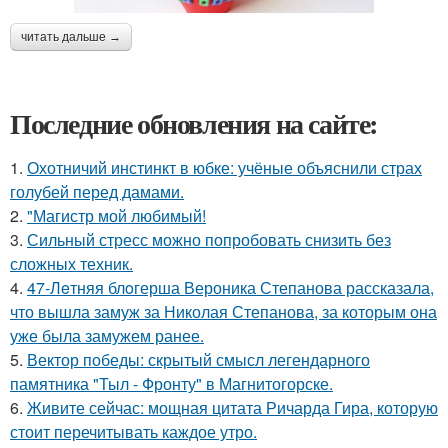
читать дальше →
Последние обновления на сайте:
1.
Охотничий инстинкт в юбке: учёные объяснили страх
голубей перед дамами.
2.
"Магистр мой любимый!
3.
Сильный стресс можно попробовать снизить без
сложных техник.
4.
47-Лeтняя блoгерша Вероника Степанова рассказала,
что вышла замуж за Николая Степанова, за которым она
уже была замужем ранее.
5.
Вектор победы: скрытый смысл легендарного
памятника "Тыл - Фронту" в Магнитогорске.
6.
Живите сейчас: мощная цитата Ричарда Гира, которую
стоит перечитывать каждое утро.