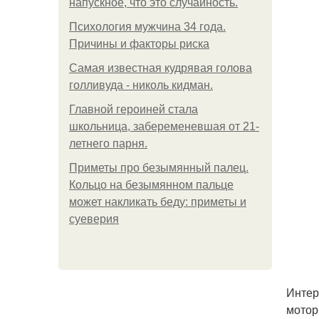
напускное, что это случайность.
Психология мужчина 34 года.
Причины и факторы риска
Самая известная кудрявая голова
голливуда - николь кидман.
Главной героиней стала
школьница, забеременевшая от 21-
летнего парня.
Приметы про безымянный палец.
Кольцо на безымянном пальце
может накликать беду: приметы и
суеверия
Интер
мотор