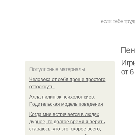
если тебе труд
Пен
Игр
Популярные материалы
от 6
Человека от себя проще простого
оттолкнуть.
Алла пилипюк психолог киев.
Родительская модель поведения
Когда мне встречается в людях
дурное, то долгое время я верить
стараюсь, что это, скорее всего,