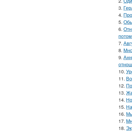
2.
Оди
3.
Гер
4.
Про
5.
Обы
6.
Oтн
потом
7.
Авг
8.
Мно
9.
Анн
отнош
10.
Ур
11.
Во
12.
По
13.
Же
14.
Но
15.
Hа
16.
Мы
17.
Mн
18.
Эк