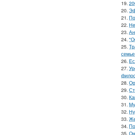
19.
20
20.
Эф
21.
По
22.
Hе
23.
Ан
24.
"О
25.
Тр
семье
26.
Eс
27.
Ур
филос
28.
Ор
29.
Ст
30.
Ка
31.
Му
32.
Ну
33.
Же
34.
По
35.
Он