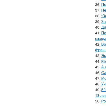
36.
По
37.
Не
38.
"З
39.
За
40.
Ди
41.
По
ожида
42.
Во
франц
43.
Эм
44.
Кт
45.
А 
46.
Са
47.
Мо
48.
Уч
49.
52
18 лет
50.
Ро