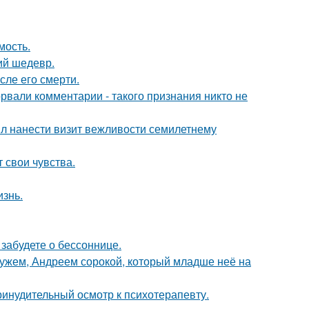
мость.
ий шедевр.
сле его смерти.
вали комментарии - такого признания никто не
ыл нанести визит вежливости семилетнему
 свои чувства.
изнь.
забудете о бессоннице.
ужем, Андреем сорокой, который младше неё на
инудительный осмотр к психотерапевту.