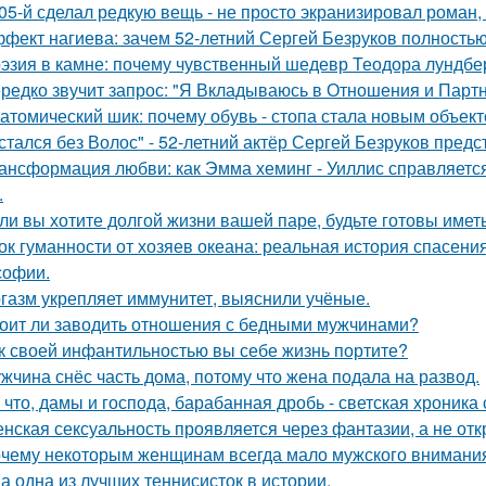
05-й сделал редкую вещь - не просто экранизировал роман,
фект нагиева: зачем 52-летний Сергей Безруков полность
эзия в камне: почему чувственный шедевр Теодора лундбер
редко звучит запрос: "Я Вкладываюсь в Отношения и Партн
атомический шик: почему обувь - стопа стала новым объект
стался без Волос" - 52-летний актёр Сергей Безруков пред
ансформация любви: как Эмма хеминг - Уиллис справляется
.
ли вы хотите долгой жизни вашей паре, будьте готовы имет
ок гуманности от хозяев океана: реальная история спасения
офии.
газм укрепляет иммунитет, выяснили учёные.
оит ли заводить отношения с бедными мужчинами?
к своей инфантильностью вы себе жизнь портите?
жчина снёс часть дома, потому что жена подала на развод.
 что, дамы и господа, барабанная дробь - светская хроника
нская сексуальность проявляется через фантазии, а не отк
чему некоторым женщинам всегда мало мужского внимани
а одна из лучших теннисисток в истории.