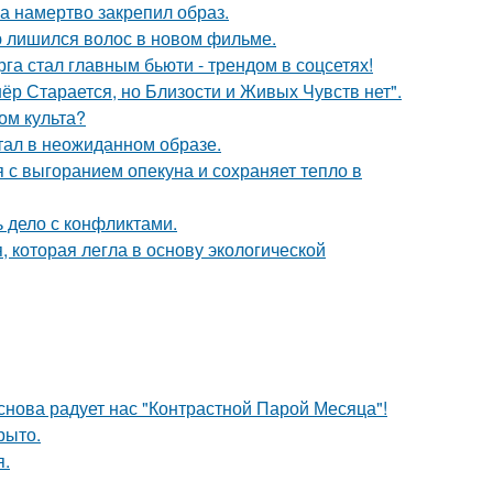
 а намертво закрепил образ.
ю лишился волос в новом фильме.
га стал главным бьюти - трендом в соцсетях!
ёр Старается, но Близости и Живых Чувств нет".
ом культа?
стал в неожиданном образе.
 с выгоранием опекуна и сохраняет тепло в
ь дело с конфликтами.
, которая легла в основу экологической
 снова радует нас "Контрастной Парой Месяца"!
рыто.
я.