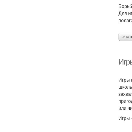
Борьб
Для и
полаг
читат
Игры
Игры 
школь
захва
приго
или ч
Игры 