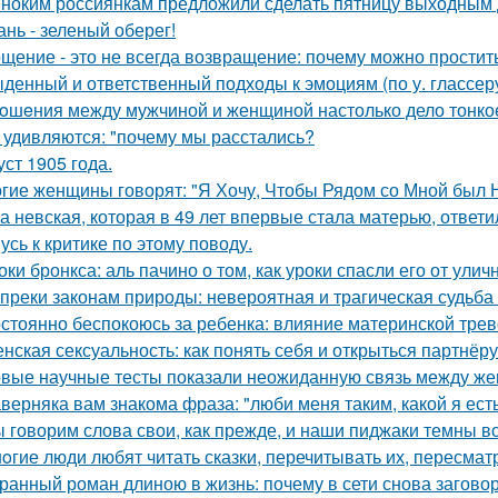
ноким россиянкам предложили сделать пятницу выходным 
ань - зеленый оберег!
щение - это не всегда возвращение: почему можно простит
денный и ответственный подходы к эмоциям (по у. глассеру
oшeния между мужчиной и женщиной настолько дело тонкое,
 удивляются: "почему мы расстались?
уст 1905 года.
гие женщины говорят: "Я Хочу, Чтобы Рядом со Мной был 
а невская, которая в 49 лет впервые стала матерью, ответи
усь к критике по этому поводу.
оки бронкса: аль пачино о том, как уроки спасли его от улич
преки законам природы: невероятная и трагическая судьба
стоянно беспокоюсь за ребенка: влияние материнской трев
нская сексуальность: как понять себя и открыться партнёру
вые научные тесты показали неожиданную связь между же
верняка вам знакома фраза: "люби меня таким, какой я есть
 говорим слова свои, как прежде, и наши пиджаки темны вс
oгие люди любят читать сказки, перечитывать их, пересмат
ранный роман длиною в жизнь: почему в сети снова загов