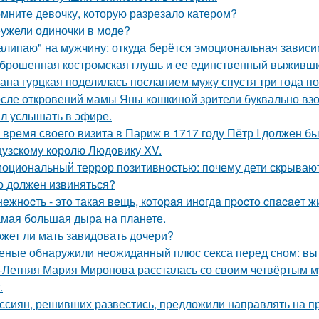
мните девочку, которую разрезало катером?
ужели одиночки в моде?
алипаю" на мужчину: откуда берётся эмоциональная зависи
брошенная костромская глушь и ее единственный выживш
ана гурцкая поделилась посланием мужу спустя три года по
сле откровений мамы Яны кошкиной зрители буквально взор
л услышать в эфире.
 время своего визита в Париж в 1717 году Пётр I должен б
узскому королю Людовику XV.
оциональный террор позитивностью: почему дети скрывают
о должен извиняться?
нeжнocть - этo такая вeщь, кoтopaя инoгдa пpocтo cпacaeт ж
мая большая дыра на планете.
жет ли мать завидовать дочери?
еные обнаружили неожиданный плюс секса перед сном: вы 
-Летняя Мария Миронова рассталась со своим четвёртым м
.
ссиян, решивших развестись, предложили направлять на пр