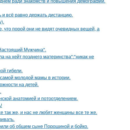
днём ради знакомств и повышения демографии.
ь и всё равно держать дистанцию.
).
 что порой они не видят очевидных вещей, а
Настоящий Мужчина".
ла на хейт позднего материнства":"никак не
ной гибели.
 самой молодой мамы в истории.
ожности на детей.
.
нской анатомией и потоотделением.
!
е так же, и нас не любят женщины все те же.
ривать.
орили об общем сыне Порошиной и бойко.