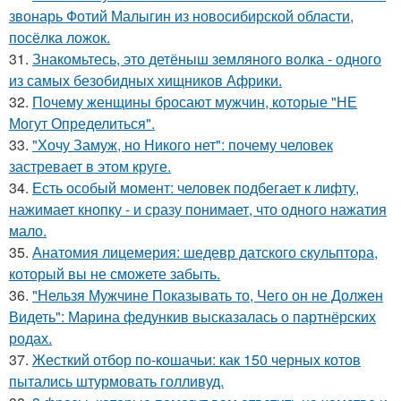
звонарь Фотий Малыгин из новосибирской области,
посёлка ложок.
31.
Знакомьтесь, это детёныш земляного волка - одного
из самых безобидных хищников Африки.
32.
Почему женщины бросают мужчин, которые "НЕ
Могут Определиться".
33.
"Хочу Замуж, но Никого нет": почему человек
застревает в этом круге.
34.
Есть особый момент: человек подбегает к лифту,
нажимает кнопку - и сразу понимает, что одного нажатия
мало.
35.
Анатомия лицемерия: шедевр датского скульптора,
который вы не сможете забыть.
36.
"Нельзя Мужчине Показывать то, Чего он не Должен
Видеть": Марина федункив высказалась о партнёрских
родах.
37.
Жесткий отбор по-кошачьи: как 150 черных котов
пытались штурмовать голливуд.