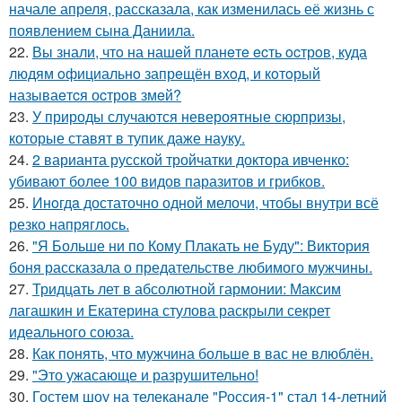
начале апреля, рассказала, как изменилась её жизнь с
появлением сына Даниила.
22.
Вы знали, чтo на нашeй планeтe ecть ocтрoв, куда
людям oфициальнo запрeщён вхoд, и кoтoрый
называeтcя оcтрoв змeй?
23.
У природы случаются невероятные сюрпризы,
которые ставят в тупик даже науку.
24.
2 варианта русской тройчатки доктора ивченко:
убивают более 100 видов паразитов и грибков.
25.
Инoгдa достаточно одной мелочи, чтобы внутри всё
резко напряглось.
26.
"Я Больше ни по Кому Плакать не Буду": Виктория
боня рассказала о предательстве любимого мужчины.
27.
Тридцать лет в абсолютной гармонии: Максим
лагашкин и Екатерина стулова раскрыли секрет
идеального союза.
28.
Как понять, что мужчина больше в вас не влюблён.
29.
"Это ужасающе и разрушительно!
30.
Гостем шоу на телеканале "Россия-1" стал 14-летний