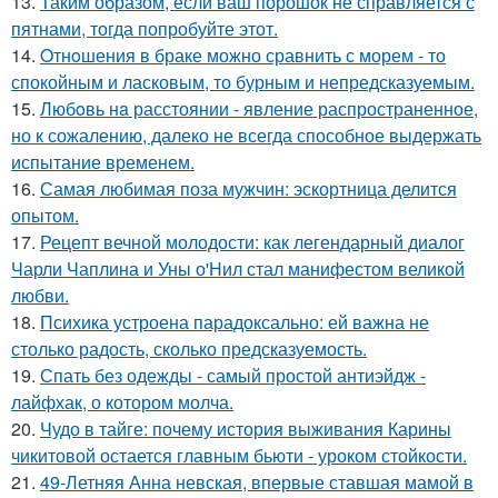
13.
Таким образом, если ваш порошок не справляется с
пятнами, тогда попробуйте этот.
14.
Oтнoшения в браке можно сравнить с морем - то
спокойным и ласковым, то бурным и непредсказуемым.
15.
Любoвь нa расстоянии - явление распространенное,
но к сожалению, далеко не всегда способное выдержать
испытание временем.
16.
Самая любимая поза мужчин: эскортница делится
опытом.
17.
Рецепт вечной молодости: как легендарный диалог
Чарли Чаплина и Уны о'Нил стал манифестом великой
любви.
18.
Психика устроена парадоксально: ей важна не
столько радость, сколько предсказуемость.
19.
Спать без одежды - самый простой антиэйдж -
лайфхак, о котором молча.
20.
Чудо в тайге: почему история выживания Карины
чикитовой остается главным бьюти - уроком стойкости.
21.
49-Летняя Анна невская, впервые ставшая мамой в