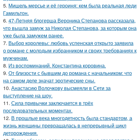
5.
Мишель мерсье и её героиня: кем была реальная леди
Гамильтон.
6.
47-Лeтняя блoгерша Вероника Степанова рассказала,
что вышла замуж за Николая Степанова, за которым она
уже была замужем ранее.
7.
Выбор королевы: любовь успенская открыто заявила
о романе с молодым избранником и своих требованиях к
мужчинам.
8.
Из воспоминаний. Константина коровина.
9.
От близости с бывшим до романа с начальником: что
на самом деле значат эротические сны.
10.
Анастасию Волочкову высмеяли в Сети за
выступление на шоу.
11.
Сила привычки заключается в трёх
последовательных моментах.
12.
В прошлые века многодетность была стандартом, а
жизнь женщины превращалась в непрерывный цикл
деторождения.