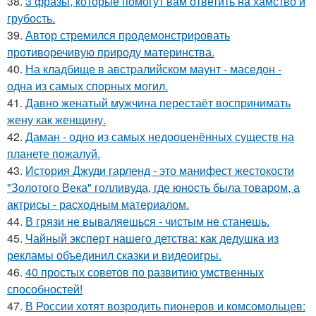
38.
3 фразы, которые помогут вам ответить на хамство и
грубость.
39.
Автор стремился продемонстрировать
противоречивую природу материнства.
40.
На кладбище в австpалийском маунт - маседон -
одна из самых спopных могил.
41.
Давно женатый мужчина перестаёт воспринимать
жену как женщину.
42.
Даман - одно из самых недооценённых существ на
планете пожалуй.
43.
История Джуди гарленд - это манифест жестокости
"Золотого Века" голливуда, где юность была товаром, а
актрисы - расходным материалом.
44.
В грязи не вываляешься - чистым не станешь.
45.
Чайный эксперт нашего детства: как дедушка из
рекламы объединил сказки и видеоигры.
46.
40 простых советов по развитию умственных
способностей!
47.
В России хотят возродить пионеров и комсомольцев: