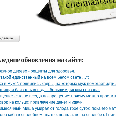
ь дальше →
ледние обновления на сайте:
ежное дерево - рецепты для здоровья.
 такой единственный на всём белом свете …":
ка в Руке": появились кадры, на которых муж помогает идти
тоящая близость всегда с большим риском связана.
щение - это не всегда возвращение: почему можно простит
овор на кольцо: привлечение денег и удачи.
имесячный Миша умирал от голода трое суток, пока его мат
ора киба в свадебном платье, правда, не на свадьбе с Григ