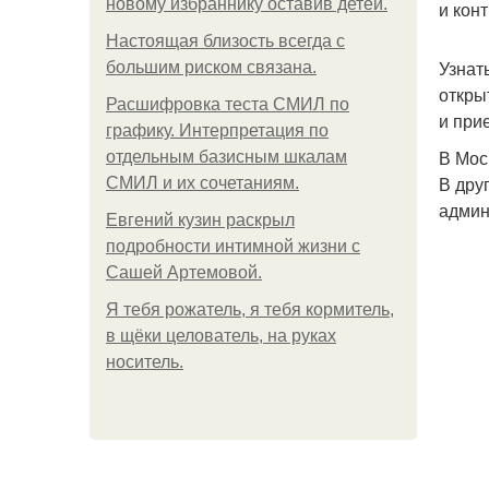
новому избраннику оставив детей.
и кон
Hacтоящая близость всегда с
Узнат
большим риском связана.
откры
Расшифровка теста СМИЛ по
и при
графику. Интерпретация по
В Мос
отдельным базисным шкалам
В дру
СМИЛ и их сочетаниям.
админ
Евгений кузин раскрыл
подробности интимной жизни с
Сашей Артемовой.
Я тебя рожатель, я тебя кормитель,
в щёки целователь, на руках
носитель.