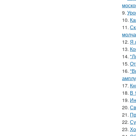
моско
9.
Уро
10.
Ка
11.
Ск
молча
12.
Я 
13.
Ко
14.
"Л
15.
Oт
16.
"В
амплу
17.
Кн
18.
В 
19.
Ин
20.
Св
21.
Пр
22.
Су
23.
Хо