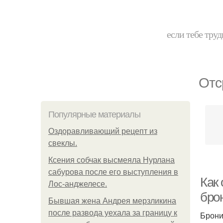
если тебе труд
Отс
Популярные материалы
Оздоравливающий рецепт из
свеклы.
Ксения собчак высмеяла Нурлана
сабурова после его выступления в
Как
Лос-анджелесе.
бро
Бывшая жена Андрея мерзликина
после развода уехала за границу к
Брони