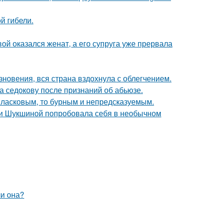
ой гибели.
ой оказался женат, а его супруга уже прервала
новения, вся страна вздохнула с облегчением.
а седокову после признаний об абьюзе.
 ласковым, то бурным и непредсказуемым.
ии Шукшиной попробовала себя в необычном
ли она?