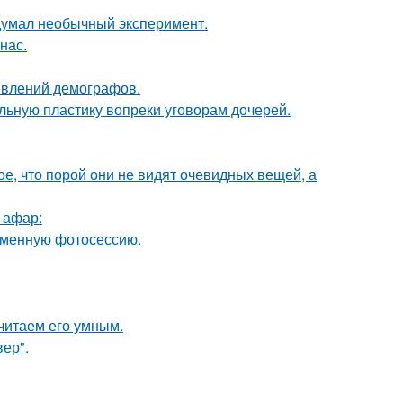
адумал необычный эксперимент.
нас.
явлений демографов.
альную пластику вопреки уговорам дочерей.
, что порой они не видят очевидных вещей, а
 афар:
ременную фотосессию.
читаем его умным.
ер".