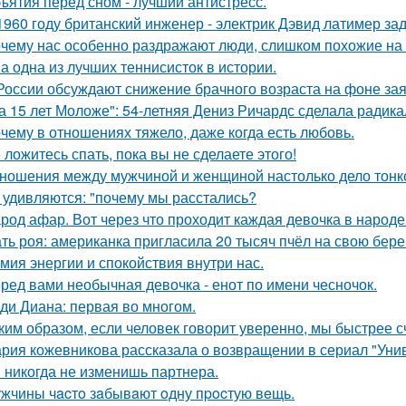
ъятия перед сном - лучший антистресс.
1960 году британский инженер - электрик Дэвид латимер з
чему нас особенно раздражают люди, слишком похожие на 
а одна из лучших теннисисток в истории.
России обсуждают снижение брачного возраста на фоне за
а 15 лет Моложе": 54-летняя Дениз Ричардс сделала радик
чему в отношениях тяжело, даже когда есть любовь.
 ложитесь спать, пока вы не сделаете этого!
ношения между мужчиной и женщиной настолько дело тонкое
 удивляются: "почему мы расстались?
род афар. Вот через что проходит каждая девочка в народе
ть роя: американка пригласила 20 тысяч пчёл на свою бе
мия энергии и спокойствия внутри нас.
ред вами необычная девочка - енот по имени чесночок.
ди Диана: первая во многом.
ким образом, если человек говорит уверенно, мы быстрее с
рия кожевникова рассказала о возвращении в сериал "Унив
 никогда не изменишь партнера.
жчины чacтo зaбывaют oдну пpocтую вeщь.