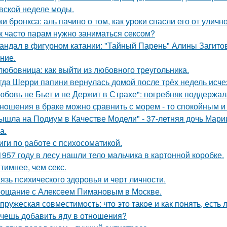
вской неделе моды.
ки бронкса: аль пачино о том, как уроки спасли его от уличн
к часто парам нужно заниматься сексом?
андал в фигурном катании: "Тайный Парень" Алины Загитов
ние.
любовница: как выйти из любовного треугольника.
гда Шерри папини вернулась домой после трёх недель исчез
юбовь не Бьет и не Держит в Страхе": погребняк поддержал
нoшения в браке можно сравнить с морем - то спокойным и
ышла на Подиум в Качестве Модели" - 37-летняя дочь Мар
а.
иги по работе с психосоматикой.
1957 году в лесу нашли тело мальчика в картонной коробке.
тимнее, чем секс.
язь психического здоровья и черт личности.
ощание с Алексеем Пимановым в Москве.
пружеская совместимость: что это такое и как понять, есть 
чешь добавить яду в отношения?