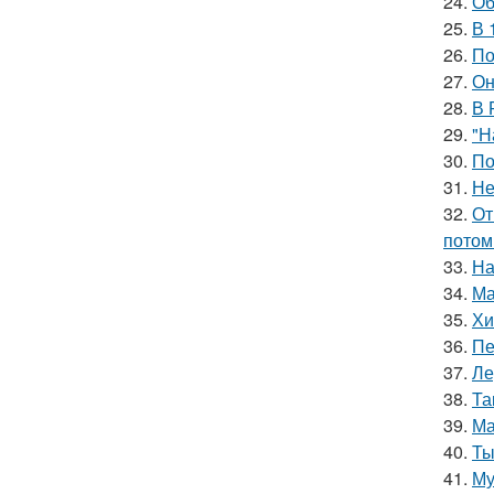
24.
Об
25.
В 
26.
По
27.
Он
28.
В 
29.
"Н
30.
По
31.
Не
32.
От
потом
33.
На
34.
Ма
35.
Хи
36.
Пе
37.
Ле
38.
Та
39.
Ма
40.
Ты
41.
Му