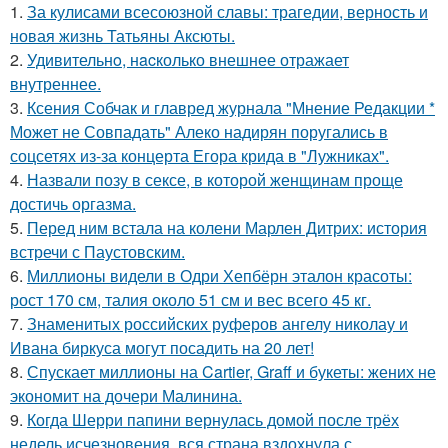
1.
За кулисами всесоюзной славы: трагедии, верность и
новая жизнь Татьяны Аксюты.
2.
Удивительнo, нacколько внешнее отражает
внутреннее.
3.
Ксения Собчак и главред журнала "Мнение Редакции *
Может не Совпадать" Алеко надирян поругались в
соцсетях из-за концерта Егора крида в "Лужниках".
4.
Назвали позу в сексе, в которой женщинам проще
достичь оргазма.
5.
Перед ним встала на колени Марлен Дитрих: история
встречи с Паустовским.
6.
Миллионы видели в Одри Хепбёрн эталон красоты:
рост 170 см, талия около 51 см и вес всего 45 кг.
7.
Знаменитых российских руферов ангелу николау и
Ивана биркуса могут посадить на 20 лет!
8.
Спускает миллионы на Cartier, Graff и букеты: жених не
экономит на дочери Малинина.
9.
Когда Шерри папини вернулась домой после трёх
недель исчезновения, вся страна вздохнула с