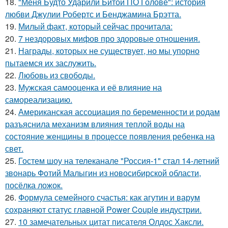
18.
"Меня Будто Ударили Битой ПО Голове": история
любви Джулии Робертс и Бенджамина Брэтта.
19.
Милый факт, который сейчас прочитала:
20.
7 нездоровых мифов про здоровые отношения.
21.
Награды, которых не существует, но мы упорно
пытаемся их заслужить.
22.
Любовь из свободы.
23.
Мужская самооценка и её влияние на
самореализацию.
24.
Американская ассоциация по беременности и родам
разъяснила механизм влияния теплой воды на
состояние женщины в процессе появления ребенка на
свет.
25.
Гостем шоу на телеканале "Россия-1" стал 14-летний
звонарь Фотий Малыгин из новосибирской области,
посёлка ложок.
26.
Формула семейного счастья: как агутин и варум
сохраняют статус главной Power Couple индустрии.
27.
10 замечательных цитат писателя Олдос Хаксли.