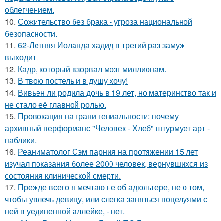
облегчением.
10.
Сожительство без брака - угроза национальной
безопасности.
11.
62-Летняя Иоланда хадид в третий раз замуж
выходит.
12.
Кадр, который взорвал мозг миллионам.
13.
В твою постель и в душу хочу!
14.
Вивьен ли родила дочь в 19 лет, но материнство так и
не стало её главной ролью.
15.
Провокация на грани гениальности: почему
архивный перформанс "Человек - Хлеб" штурмует арт -
паблики.
16.
Реаниматолог Сэм парния на протяжении 15 лет
изучал показания более 2000 человек, вернувшихся из
состояния клинической смерти.
17.
Прежде всего я мечтаю не об адюльтере, не о том,
чтобы увлечь девицу, или слегка заняться поцелуями с
ней в уединенной аллейке, - нет.