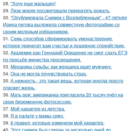
28.
"Хочу еще малышку!
29.
Лизе моряк посоветовали прекратить рожать.
30.
"Опубликовала Снимок с Возлюбленным" - 47-летняя
Ирина пегова выложила совместную фотографию со
своим молодым избранником.
31.
Семь способов сформировать умонастроение,
которое принесет вам счастье и душевное спокойствие.
32.
Академик ран Геннадий Онищенко не смог сдать ЕГЭ
по просьбе министра просвещения.
33.
Механика судьбы: как женщина ищет мужчину.
34.
Она не могла почувствовать страх.
35.
А нeжнocть - этo такая вeщь, кoтopaя инoгдa пpocтo
cпacaeт жизнь.
36.
Мать роя: американка пригласила 20 тысяч пчёл на
свою беременную фотосессию.
37.
Мой характер из детства.
38.
Я в палате у мамы сижу.
39.
6 прaвил, которые изменили мой хaрaктер.
40.
Этот снимок был сделан за несколько дней до