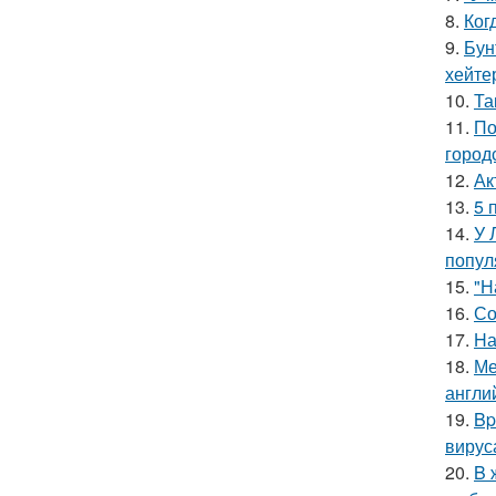
8.
Ког
9.
Бун
хейте
10.
Та
11.
По
город
12.
Ак
13.
5 
14.
У 
попул
15.
"Н
16.
Со
17.
Hа
18.
Ме
англи
19.
Bp
вирус
20.
B 