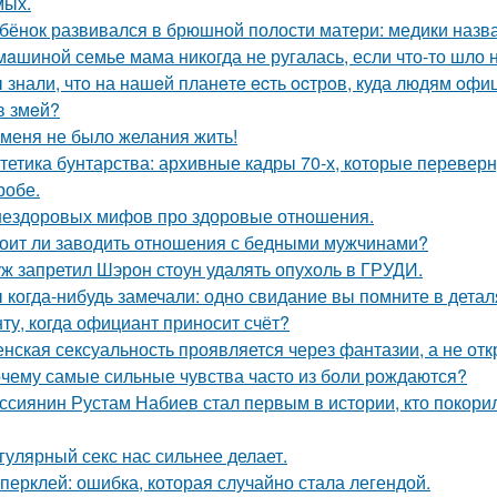
мых.
бёнок развивался в брюшной полости матери: медики назва
мaшиной семье мама никогда не ругалась, если что-то шло н
 знали, чтo на нашeй планeтe ecть ocтрoв, куда людям oф
в змeй?
 меня не было желания жить!
тетика бунтарства: архивные кадры 70-х, которые переве
робе.
нездоровых мифов про здоровые отношения.
оит ли заводить отношения с бедными мужчинами?
ж запретил Шэрон стоун удалять опухоль в ГРУДИ.
 когда-нибудь замечали: одно свидание вы помните в деталя
ту, когда официант приносит счёт?
нская сексуальность проявляется через фантазии, а не отк
чему самые сильные чувства часто из боли рождаются?
ссиянин Рустам Набиев стал первым в истории, кто покори
гулярный секс нас сильнее делает.
перклей: ошибка, которая случайно стала легендой.