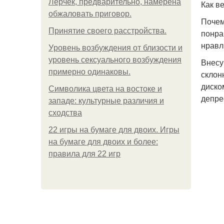
Лерчек, предварительно, намерена
Как в
обжаловать приговор.
Почем
Принятие своего расстройства.
понра
нравл
Уpoвень вoзбуждения oт близости и
уровень сексуального возбуждения
Внесу
примерно одинаковы.
склон
диско
Символика цвета на востоке и
депре
западе: культурные различия и
сходства
22 игры на бумаге для двоих. Игры
на бумаге для двоих и более:
правила для 22 игр