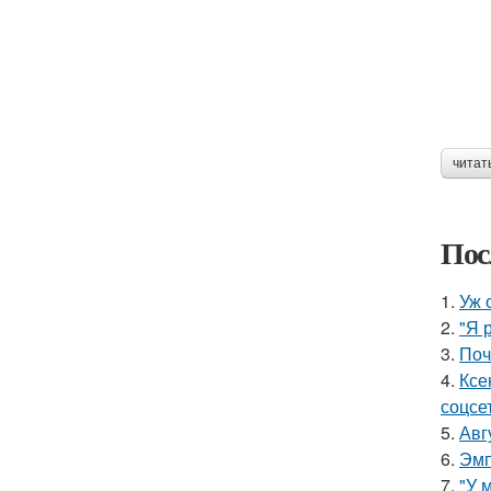
читат
Пос
1.
Уж 
2.
"Я 
3.
Поч
4.
Ксе
соцсе
5.
Авг
6.
Эмп
7.
"У 