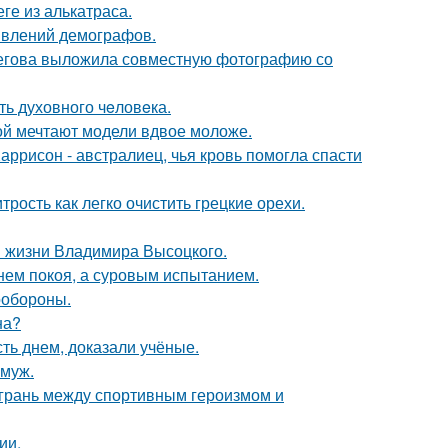
ге из алькатраса.
явлений демографов.
пегова выложила совместную фотографию со
ть духовного чeловeка.
рой мечтают модели вдвое моложе.
аррисон - австралиец, чья кровь помогла спасти
рость как легко очистить грецкие орехи.
в жизни Владимира Высоцкого.
нем покоя, а суровым испытанием.
ообороны.
на?
ть днем, доказали учёные.
амуж.
грань между спортивным героизмом и
ии.