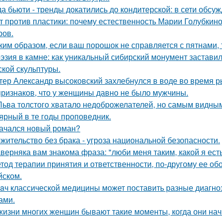
да бьюти - тренды докатились до кондитерской: в сети обсу
т против пластики: почему естественность Марии Голубкино
ров.
ким образом, если ваш порошок не справляется с пятнами, 
эзия в камне: как уникальный сибирский монумент заставил
ской скульптуры.
тер Александр высоковский захлебнулся в воде во время р
признаков, что у женщины давно не было мужчины.
Льва толстого хватало недоброжелателей, но самым видным
ярный в те годы проповедник.
ачался новый роман?
жительство без брака - угроза национальной безопасности.
верняка вам знакома фраза: "люби меня таким, какой я есть
тод терапии принятия и ответственности, по-другому ее об
йском.
aч классической медицины может поставить разные диагноз
ами.
жизни многих женщин бывают такие моменты, когда они на