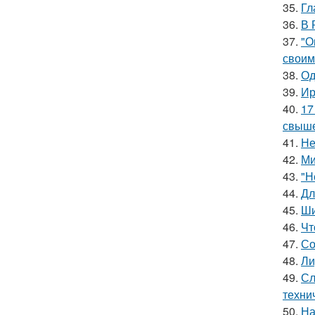
35.
Гл
36.
В 
37.
"О
своим
38.
Од
39.
Ир
40.
17
свыше
41.
Не
42.
Ми
43.
"Н
44.
Дл
45.
Ши
46.
Чт
47.
Со
48.
Ли
49.
Сл
техни
50.
На