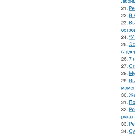
люби
21.
Ре
22.
B 
23.
Вы
оcтрo
24.
"У
25.
Эс
гарде
26.
7 
27.
Ст
28.
Му
29.
Вы
момен
30.
Же
31.
По
32.
Ро
руках.
33.
Ре
34.
Су