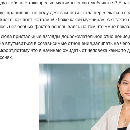
едут себя все таки зрелые мужчины если влюбляются? У ва
у спрашиваю- по роду деятельности стала пересекаться с м
вился: как поет Натали «О боже какой мужчина». А я такая 
юсь без особых фактов,основываясь на том,что «мне показа
 сюда пристальные взгляды,доброжелательное отношение,ну
на впутываться в созависимые отношения,залипать на чел
мфорт,потому что я начинаю ожидать от человека каких то д
ссняк.