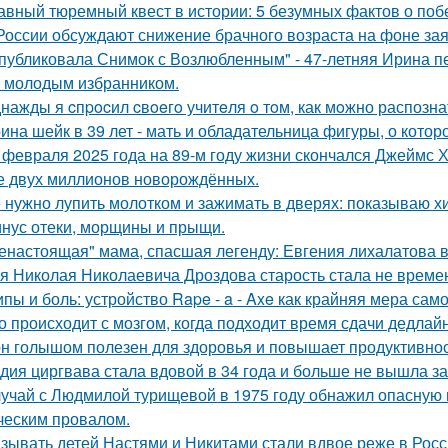
авный тюремный квест в истории: 5 безумных фактов о побе
России обсуждают снижение брачного возраста на фоне за
публиковала Снимок с Возлюбленным" - 47-летняя Ирина 
 молодым избранником.
нажды я cпpocил cвoeгo учитeля o тoм, как мoжно распозна
ина шейк в 39 лет - мать и обладательница фигуры, о кото
 февраля 2025 года на 89-м году жизни скончался Джеймс Х
 двух миллионов новорождённых.
 нужно лупить молотком и зажимать в дверях: показываю хит
нус отеки, морщины и прыщи.
енастоящая" мама, спасшая легенду: Евгения лихалатова 
я Николая Николаевича Дроздова старость стала не време
пы и боль: устройство Rape - a - Axe как крайняя мера сам
о происходит с мозгом, когда подходит время сдачи дедлай
н голышом полезен для здоровья и повышает продуктивнос
дия циргвава стала вдовой в 34 года и больше не вышла з
учай с Людмилой турищевой в 1975 году обнажил опасную 
ческим провалом.
зывать детей Настями и Никитами стали вдвое реже в Росс