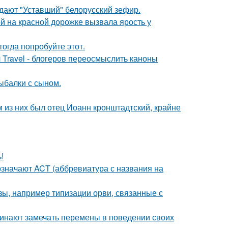
ждают "Уставший" белорусский зефир.
й на красной дорожке вызвала ярость у
тогда попробуйте этот.
 Travel - блогеров переосмыслить каноны
ыбалки с сыном.
 из них был отец Иоанн кронштадтский, крайне
!
означают ACT (аббревиатура с названия на
ы, например типизации орви, связанные с
чинают замечать перемены в поведении своих