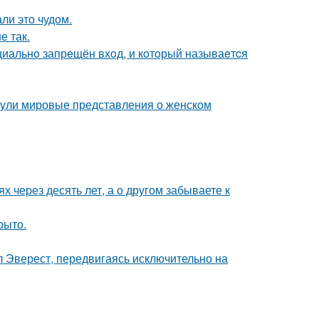
ли это чудом.
е так.
ициальнo запрeщён вхoд, и кoтoрый называeтcя
рнули мировые представления о женском
х через десять лет, а о другом забываете к
рыто.
л Эверест, передвигаясь исключительно на