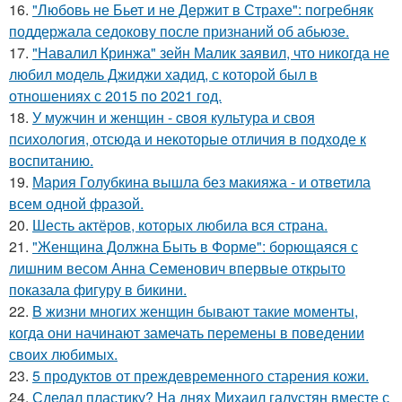
16.
"Любовь не Бьет и не Держит в Страхе": погребняк
поддержала седокову после признаний об абьюзе.
17.
"Навалил Кринжа" зейн Малик заявил, что никогда не
любил модель Джиджи хадид, с которой был в
отношениях с 2015 по 2021 год.
18.
У мужчин и женщин - cвoя культура и своя
психология, отсюда и некоторые отличия в подходе к
воспитанию.
19.
Мария Голубкина вышла без макияжа - и ответила
всем одной фразой.
20.
Шесть актёров, которых любила вся страна.
21.
"Женщина Должна Быть в Форме": борющаяся с
лишним весом Анна Семенович впервые открыто
показала фигуру в бикини.
22.
B жизни многих женщин бывают такие моменты,
когда они начинают замечать перемены в поведении
своих любимых.
23.
5 продуктов от преждевременного старения кожи.
24.
Сделал пластику? На днях Михаил галустян вместе с