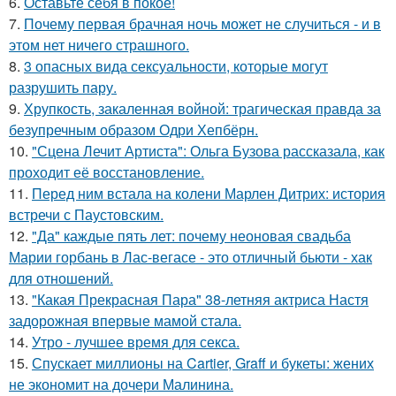
6.
Оставьте себя в покое!
7.
Почему первая брачная ночь может не случиться - и в
этом нет ничего страшного.
8.
3 опасных вида сексуальности, которые могут
разрушить пару.
9.
Хрупкость, закаленная войной: трагическая правда за
безупречным образом Одри Хепбёрн.
10.
"Сцена Лечит Артиста": Ольга Бузова рассказала, как
проходит её восстановление.
11.
Перед ним встала на колени Марлен Дитрих: история
встречи с Паустовским.
12.
"Да" каждые пять лет: почему неоновая свадьба
Марии горбань в Лас-вегасе - это отличный бьюти - хак
для отношений.
13.
"Какая Прекрасная Пара" 38-летняя актриса Настя
задорожная впервые мамой стала.
14.
Утро - лучшее время для секса.
15.
Спускает миллионы на Cartier, Graff и букеты: жених
не экономит на дочери Малинина.