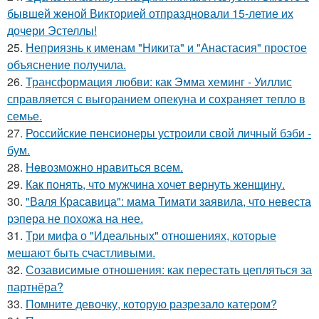
бывшей женой Викторией отпраздновали 15-летие их
дочери Эстеллы!
25.
Неприязнь к именам "Никита" и "Анастасия" простое
объяснение получила.
26.
Трансформация любви: как Эмма хеминг - Уиллис
справляется с выгоранием опекуна и сохраняет тепло в
семье.
27.
Российские пенсионеры устроили свой личный бэби -
бум.
28.
Heвозможно нравиться всем.
29.
Как понять, что мужчина хочет вернуть женщину.
30.
"Валя Красавица": мама Тимати заявила, что невеста
рэпера не похожа на нее.
31.
Три мифа о "Идеальных" отношениях, которые
мешают быть счастливыми.
32.
Созависимые отношения: как перестать цепляться за
партнёра?
33.
Помните девочку, которую разрезало катером?