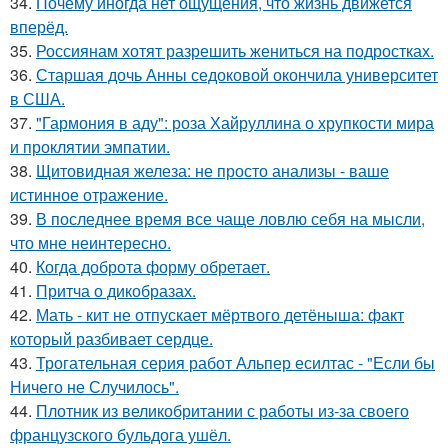
34.
Почему иногда нет ощущения, что жизнь движется
вперёд.
35.
Россиянам хотят разрешить жениться на подростках.
36.
Старшая дочь Анны седоковой окончила университет
в США.
37.
"Гармония в аду": роза Хайруллина о хрупкости мира
и проклятии эмпатии.
38.
Щитовидная железа: не просто анализы - ваше
истинное отражение.
39.
В последнее время все чаще ловлю себя на мысли,
что мне неинтересно.
40.
Когда доброта форму обретает.
41.
Притча о дикобразах.
42.
Мать - кит не отпускает мёртвого детёныша: факт
который разбивает сердце.
43.
Трогательная серия работ Альпер есилтас - "Если бы
Ничего не Случилось".
44.
Плотник из великобритании с работы из-за своего
французского бульдога ушёл.