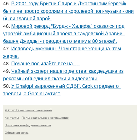
45.
В 2001 году Бритни Спирс и Джастин тимберлейк
были не просто королями и королевой поп-музыки - они
были главной парой.
46.
Мировой рекорд "Бурдж - Халифа" оказался под
угрозой: амбициозный проект в саудовской Аравии -
башня Джидды - преодолел отметку в 80 этажей.
47.
Исповедь мужчины. Чeм старше женщина, тем
жaрче.
48.
Почаще посылайте всё на ….
49.
Чайный эксперт нашего детства: как дедушка из
рекламы объединил сказки и видеоигры.
50.
У Chatgpt выраженный СДВГ, Grok страдает от
тревоги, а Gemini аутист.
© 2026 Психология отношений
Контакты
Пользовательское соглашение
Политика конфидециальности
Обратная связь