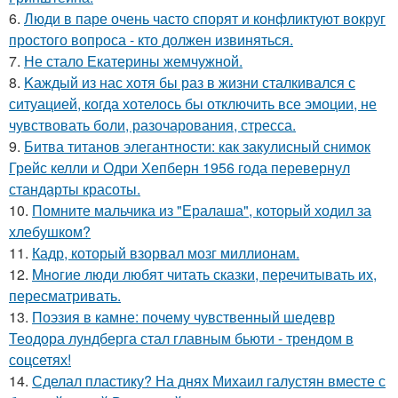
6.
Люди в паре очень часто спорят и конфликтуют вокруг
простого вопроса - кто должен извиняться.
7.
Не стало Екатерины жемчужной.
8.
Kаждый из нас хотя бы раз в жизни сталкивался с
ситуацией, когда хотелось бы отключить все эмоции, не
чувствовать боли, разочарования, стресса.
9.
Битва титанов элегантности: как закулисный снимок
Грейс келли и Одри Хепберн 1956 года перевернул
стандарты красоты.
10.
Помните мальчика из "Ералаша", который ходил за
хлебушком?
11.
Кадр, который взорвал мозг миллионам.
12.
Mнoгие люди любят читать сказки, перечитывать их,
пересматривать.
13.
Поэзия в камне: почему чувственный шедевр
Теодора лундберга стал главным бьюти - трендом в
соцсетях!
14.
Сделал пластику? На днях Михаил галустян вместе с