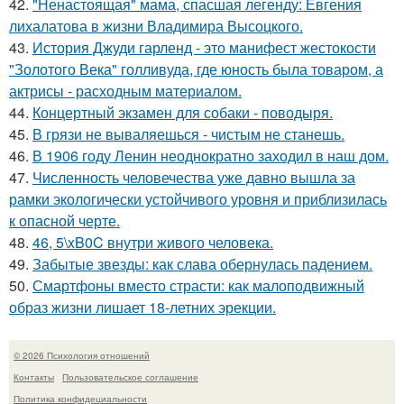
42.
"Ненастоящая" мама, спасшая легенду: Евгения
лихалатова в жизни Владимира Высоцкого.
43.
История Джуди гарленд - это манифест жестокости
"Золотого Века" голливуда, где юность была товаром, а
актрисы - расходным материалом.
44.
Концертный экзамен для собаки - поводыря.
45.
В грязи не вываляешься - чистым не станешь.
46.
В 1906 году Ленин неоднократно заходил в наш дом.
47.
Численность человечества уже давно вышла за
рамки экологически устойчивого уровня и приблизилась
к опасной черте.
48.
46, 5\xB0C внутри живого человека.
49.
Забытые звезды: как слава обернулась падением.
50.
Смартфоны вместо страсти: как малоподвижный
образ жизни лишает 18-летних эрекции.
© 2026 Психология отношений
Контакты
Пользовательское соглашение
Политика конфидециальности