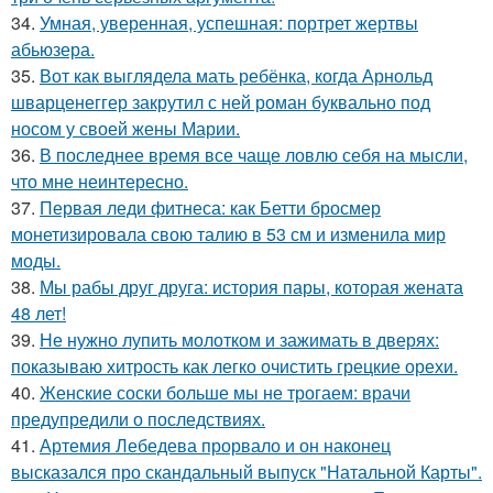
34.
Умная, уверенная, успешная: портрет жертвы
абьюзера.
35.
Вот как выглядела мать ребёнка, когда Арнольд
шварценеггер закрутил с ней роман буквально под
носом у своей жены Марии.
36.
В последнее время все чаще ловлю себя на мысли,
что мне неинтересно.
37.
Первая леди фитнеса: как Бетти бросмер
монетизировала свою талию в 53 см и изменила мир
моды.
38.
Мы рабы друг друга: история пары, которая жената
48 лет!
39.
Не нужно лупить молотком и зажимать в дверях:
показываю хитрость как легко очистить грецкие орехи.
40.
Женские соски больше мы не трогаем: врачи
предупредили о последствиях.
41.
Артемия Лебедева прорвало и он наконец
высказался про скандальный выпуск "Натальной Карты".