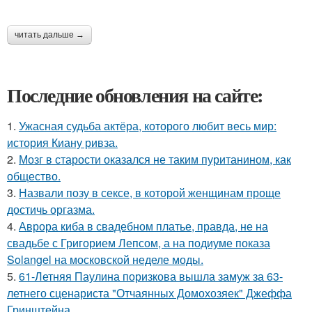
читать дальше →
Последние обновления на сайте:
1.
Ужасная судьба актёра, которого любит весь мир:
история Киану ривза.
2.
Мозг в старости оказался не таким пуританином, как
общество.
3.
Назвали позу в сексе, в которой женщинам проще
достичь оргазма.
4.
Аврора киба в свадебном платье, правда, не на
свадьбе с Григорием Лепсом, а на подиуме показа
Solangel на московской неделе моды.
5.
61-Летняя Паулина поризкова вышла замуж за 63-
летнего сценариста "Отчаянных Домохозяек" Джеффа
Гринштейна.