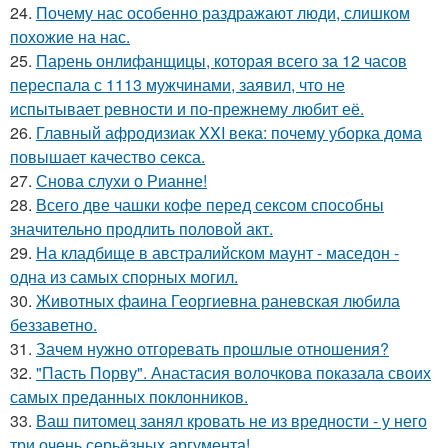
24.
Почему нас особенно раздражают люди, слишком
похожие на нас.
25.
Парень онлифанщицы, которая всего за 12 часов
переспала с 1113 мужчинами, заявил, что не
испытывает ревности и по-прежнему любит её.
26.
Главный афродизиак XXI века: почему уборка дома
повышает качество секса.
27.
Снова слухи о Рианне!
28.
Всего две чашки кофе перед сексом способны
значительно продлить половой акт.
29.
На кладбище в австpалийском маунт - маседон -
одна из самых спopных могил.
30.
Животных фаина Георгиевна раневская любила
беззаветно.
31.
Зачем нужно отгоревать прошлые отношения?
32.
"Пасть Порву". Анастасия волочкова показала своих
самых преданных поклонников.
33.
Ваш питомец занял кровать не из вредности - у него
три очень серьёзных аргумента!