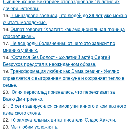
бывшей женой Викторией отпраздновали 15-летие их
дочери Эстеллы!
15.
В минздраве заявили, что людей до 39 лет уже можно
считать молодёжью.
16.
Эмпат говорит "Хватит": как эмоциональная граница
спасает жизнь.
17.
Не все роды болезненны: от чего это зависит по
мнению учёных.
18.
"Остался без Волос" - 52-летний актёр Сергей
Безруков предстал в неожиданном образе.
19.
Трансформация любви: как Эмма хеминг - Уиллис
справляется с выгоранием опекуна и сохраняет тепло в
семье.
20.
Юлия пересильд призналась, что переживает за
Ваню Дмитриенко.
21.
В сети завирусился снимок упитанного и компактного
азиатского слона.
22.
10 замечательных цитат писателя Олдос Хаксли.
23.
Мы любим усложнять.