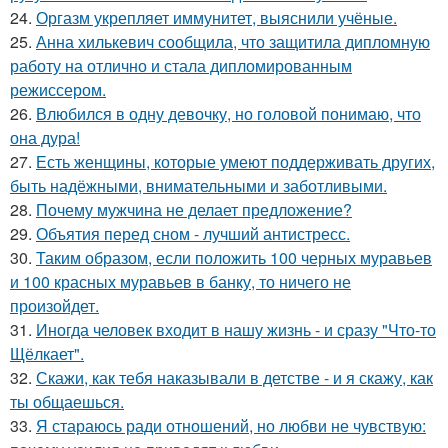
24.
Оргазм укрепляет иммунитет, выяснили учёные.
25.
Анна хилькевич сообщила, что защитила дипломную
работу на отлично и стала дипломированным
режиссером.
26.
Влюбился в одну девочку, но головой понимаю, что
она дура!
27.
Есть женщины, которые умеют поддерживать других,
быть надёжными, внимательными и заботливыми.
28.
Почему мужчина не делает предложение?
29.
Объятия перед сном - лучший антистресс.
30.
Таким образом, если положить 100 черных муравьев
и 100 красных муравьев в банку, то ничего не
произойдет.
31.
Иногда человек входит в нашу жизнь - и сразу "Что-то
Щёлкает".
32.
Скажи, как тебя наказывали в детстве - и я скажу, как
ты общаешься.
33.
Я стараюсь ради отношений, но любви не чувствую: