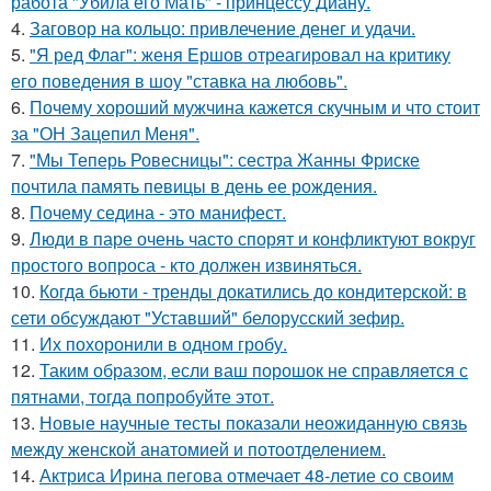
работа "Убила его Мать" - принцессу Диану.
4.
Заговор на кольцо: привлечение денег и удачи.
5.
"Я ред Флаг": женя Ершов отреагировал на критику
его поведения в шоу "ставка на любовь".
6.
Почему хороший мужчина кажется скучным и что стоит
за "ОН Зацепил Меня".
7.
"Мы Теперь Ровесницы": сестра Жанны Фриске
почтила память певицы в день ее рождения.
8.
Почему седина - это манифест.
9.
Люди в паре очень часто спорят и конфликтуют вокруг
простого вопроса - кто должен извиняться.
10.
Когда бьюти - тренды докатились до кондитерской: в
сети обсуждают "Уставший" белорусский зефир.
11.
Их похоронили в одном гробу.
12.
Таким образом, если ваш порошок не справляется с
пятнами, тогда попробуйте этот.
13.
Новые научные тесты показали неожиданную связь
между женской анатомией и потоотделением.
14.
Актриса Ирина пегова отмечает 48-летие со своим