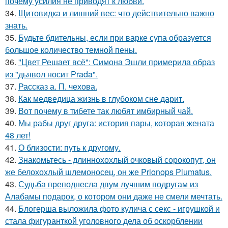
почему усилия не приводят к любви.
34.
Щитовидка и лишний вес: что действительно важно
знать.
35.
Будьте бдительны, если при варке супа образуется
большое количество темной пены.
36.
"Цвет Решает всё": Симона Эшли примерила образ
из "дьявол носит Prada".
37.
Рассказ а. П. чехова.
38.
Как медведица жизнь в глубоком сне дарит.
39.
Вот почему в тибете так любят имбирный чай.
40.
Мы рабы друг друга: история пары, которая жената
48 лет!
41.
О близости: путь к другому.
42.
Знакомьтесь - длиннохохлый очковый сорокопут, он
же белохохлый шлемоносец, он же Prionops Plumatus.
43.
Судьба преподнесла двум лучшим подругам из
Алабамы подарок, о котором они даже не смели мечтать.
44.
Блогерша выложила фото кулича с секс - игрушкой и
стала фигуранткой уголовного дела об оскорблении