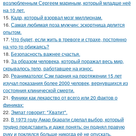
возлюбленным Сергеем мариным, который младше неё
на 10 лет.
15.
Кадр, который взорвал мозг миллионам.
16.
Самая любимая поза мужчин: эскортница делится
опытом.
17.
Что будет, если жить в тревоге и страхе, постоянно
на что-то обижаясь?
18.
Безопасность важнее счастья.
19.
За образом человека, который поражал весь мир,
скрывалось тело, работавшее на износ.
20.
Реаниматолог Сэм парния на протяжении 15 лет
изучал показания более 2000 человек, вернувшихся из
состояния клинической смерти.
21.
Финики как лекарство от всего или 20 фактов о
финикaх:
22.
Эмпат говорит: "Хватит".
23.
В 1973 году Амар бхарати сделал выбор, который
трудно представить и даже понять: он поднял правую
руку и поклялся больше никогда её не опускать.