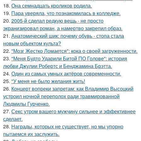
18.
Она семнадцать кроликов родила.
19.
Пара уверяла, что познакомилась в колледже.
20.
2005-й сделал редкую вещь - не просто
экранизировал роман, а намертво закрепил образ.
21.
Анатомический шик: почему обувь - стопа стала
новым объектом культа?
22.
"Мозг Жестко Ломается": кока о своей загруженности.
23.
"Меня Будто Ударили Битой ПО Голове": история
любви Джулии Робертс и Бенджамина Брэтта.
24.
Один из самых умных актёров современности.
25.
"У меня не было желания жить!
26.
Концерт вопреки запретам: как Владимир Высоцкий
устроил ночной переполох ради травмированной
Людмилы Гурченко.
27.
Секс утром вашего мужчину сильнее и эффективнее
сделает.
28.
Награды, которых не существует, но мы упорно
пытаемся их заслужить.