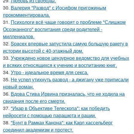
29.
Любовь из свободы.
30.
Валерия "Развод" с Иосифом пригожиным
прокомментировала.
31.
Психологи всё чаще говорят о проблеме "Слишком
Осознанного" воспитания среди родителей -
миллениалов.
32.
Spacex впервые запустила самую большую ракету в
истории высотой с 40-этажный дом.
33.
Учреждено новое цензурное ведомство для учебных
и всяких относящихся к учению и воспитанию книг.
34.
Утро - идеальное время для секса.
35.
Не успел утихнуть развод - а джигану уже приписали
новый роман.
36.
Вдова Стива Ирвина призналась, что не ходила на
свидания после его смерти.
37.
"Икар в Объективе Телескопа": как победить
нейросети с помощью парашюта и рации.
38.
"Бунт в Рамках Канона": как Карл хассельберг
соединил академизм и протест.