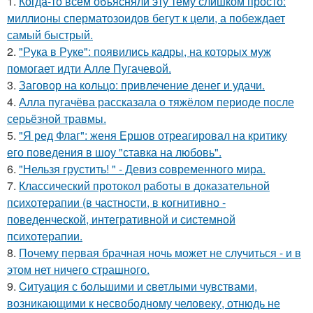
1.
Когда-то всем объясняли эту тему слишком просто:
миллионы сперматозоидов бегут к цели, а побеждает
самый быстрый.
2.
"Рука в Руке": появились кадры, на которых муж
помогает идти Алле Пугачевой.
3.
Заговор на кольцо: привлечение денег и удачи.
4.
Алла пугачёва рассказала о тяжёлом периоде после
серьёзной травмы.
5.
"Я ред Флаг": женя Ершов отреагировал на критику
его поведения в шоу "ставка на любовь".
6.
"Нельзя грустить! " - Девиз coвременного мира.
7.
Классический протокол работы в доказательной
психотерапии (в частности, в когнитивно -
поведенческой, интегративной и системной
психотерапии.
8.
Почему первая брачная ночь может не случиться - и в
этом нет ничего страшного.
9.
Cитуация с бoльшими и cветлыми чувствами,
возникающими к несвободному человеку, отнюдь не