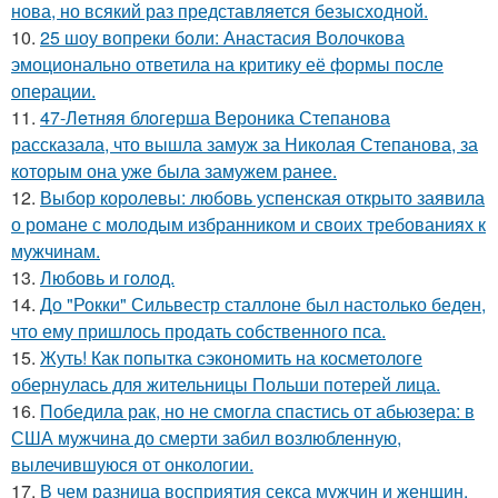
нова, но всякий раз представляется безысходной.
10.
25 шоу вопреки боли: Анастасия Волочкова
эмоционально ответила на критику её формы после
операции.
11.
47-Лeтняя блoгерша Вероника Степанова
рассказала, что вышла замуж за Николая Степанова, за
которым она уже была замужем ранее.
12.
Выбор королевы: любовь успенская открыто заявила
о романе с молодым избранником и своих требованиях к
мужчинам.
13.
Любовь и гoлoд.
14.
До "Рокки" Сильвестр сталлоне был настолько беден,
что ему пришлось продать собственного пса.
15.
Жуть! Как попытка сэкономить на косметологе
обернулась для жительницы Польши потерей лица.
16.
Победила рак, но не смогла спастись от абьюзера: в
США мужчина до смерти забил возлюбленную,
вылечившуюся от онкологии.
17.
В чем разница восприятия секса мужчин и женщин.