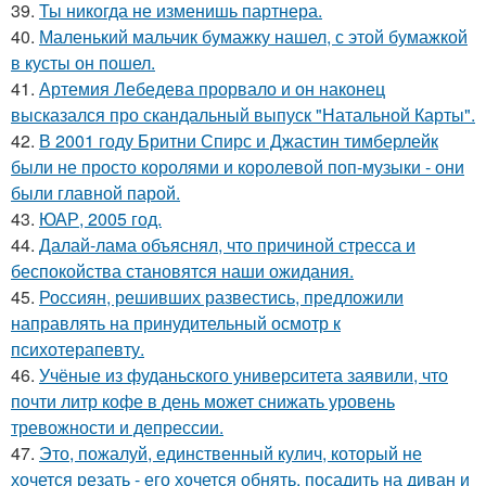
39.
Ты никогда не изменишь партнера.
40.
Маленький мальчик бумажку нашел, с этой бумажкой
в кусты он пошел.
41.
Артемия Лебедева прорвало и он наконец
высказался про скандальный выпуск "Натальной Карты".
42.
В 2001 году Бритни Спирс и Джастин тимберлейк
были не просто королями и королевой поп-музыки - они
были главной парой.
43.
ЮАР, 2005 год.
44.
Далай-лама объяснял, что причиной стресса и
беспокойства становятся наши ожидания.
45.
Россиян, решивших развестись, предложили
направлять на принудительный осмотр к
психотерапевту.
46.
Учёные из фуданьского университета заявили, что
почти литр кофе в день может снижать уровень
тревожности и депрессии.
47.
Это, пожалуй, единственный кулич, который не
хочется резать - его хочется обнять, посадить на диван и