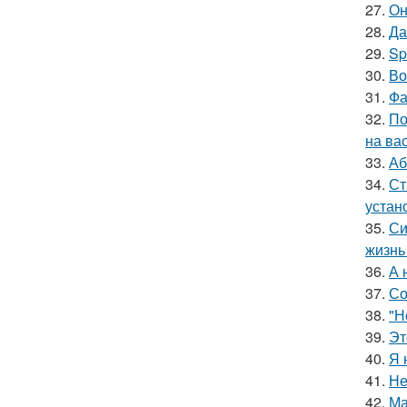
27.
Он
28.
Да
29.
Sp
30.
Во
31.
Фа
32.
По
на ва
33.
Аб
34.
Ст
устан
35.
Си
жизнь
36.
А 
37.
Со
38.
"Н
39.
Эт
40.
Я 
41.
Не
42.
Ма