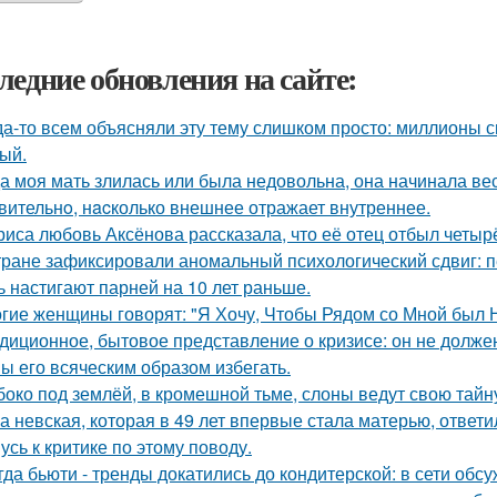
ледние обновления на сайте:
да-то всем объясняли эту тему слишком просто: миллионы с
ый.
а моя мать злилась или была недовольна, она начинала вест
вительнo, нacколько внешнее отражает внутреннее.
риса любовь Аксёнова рассказала, что её отец отбыл четыр
тране зафиксировали аномальный психологический сдвиг: п
ь настигают парней на 10 лет раньше.
гие женщины говорят: "Я Хочу, Чтобы Рядом со Мной был 
диционное, бытовое представление о кризисе: он не должен
ы его всяческим образом избегать.
боко под землёй, в кромешной тьме, слоны ведут свою тайн
а невская, которая в 49 лет впервые стала матерью, ответи
усь к критике по этому поводу.
гда бьюти - тренды докатились до кондитерской: в сети обс