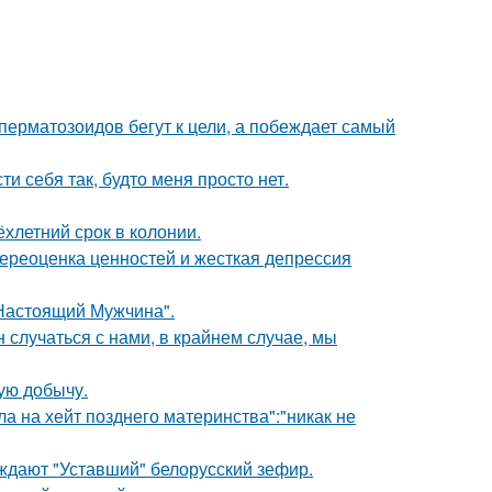
перматозоидов бегут к цели, а побеждает самый
и себя так, будто меня просто нет.
ёхлетний срок в колонии.
ереоценка ценностей и жесткая депрессия
Настоящий Мужчина".
 случаться с нами, в крайнем случае, мы
ую добычу.
ла на хейт позднего материнства":"никак не
уждают "Уставший" белорусский зефир.