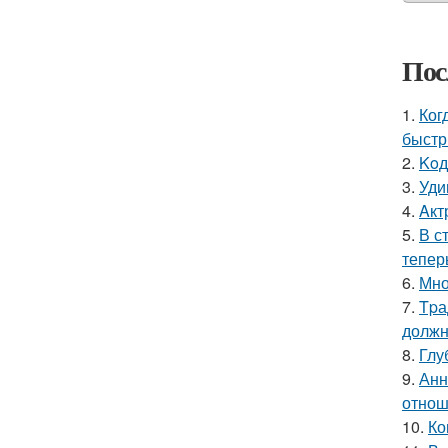
Пос
1.
Ког
быстр
2.
Koд
3.
Уди
4.
Aкт
5.
В с
тепер
6.
Мно
7.
Tpа
должн
8.
Глу
9.
Анн
отнош
10.
Ко