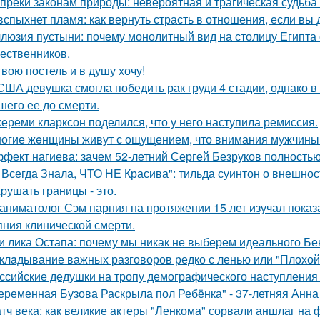
преки законам природы: невероятная и трагическая судьба
вспыхнет пламя: как вернуть страсть в отношения, если вы 
люзия пустыни: почему монолитный вид на столицу Египта 
ественников.
твою постель и в душу хочу!
США девушка смогла победить рак груди 4 стадии, однако в 
шего ее до смерти.
ереми кларксон поделился, что у него наступила ремиссия.
огие жeнщины живут с ощущением, что внимания мужчины 
фект нагиева: зачем 52-летний Сергей Безруков полность
 Всегда Знала, ЧТО НЕ Красива": тильда суинтон о внешност
pушать границы - это.
аниматолог Сэм парния на протяжении 15 лет изучал показ
яния клинической смерти.
и лика Остапа: почему мы никак не выберем идеального Б
клaдывание важных разговоров редко с ленью или "Плохой
ссийские дедушки на тропу демографического наступления
еременная Бузова Раскрыла пол Ребёнка" - 37-летняя Анна 
тч века: как великие актеры "Ленкома" сорвали аншлаг на 