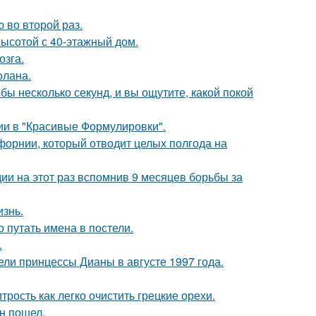
 во второй раз.
ысотой с 40-этажный дом.
озга.
олана.
бы несколько секунд, и вы ощутите, какой покой
ии в "Красивые Формулировки".
форнии, который отводит целых полгода на
и на этот раз вспомнив 9 месяцев борьбы за
изнь.
о путать имена в постели.
.
ели принцессы Дианы в августе 1997 года.
рость как легко очистить грецкие орехи.
н пошел.