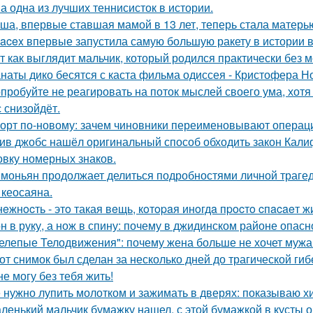
а одна из лучших теннисисток в истории.
ша, впервые ставшая мамой в 13 лет, теперь стала матерью
acex впервые запустила самую большую ракету в истории в
т как выглядит мальчик, который родился практически без м
наты дико бесятся с каста фильма одиссея - Кристофера Н
пробуйте не реагировать на поток мыслей своего ума, хотя 
с снизойдёт.
орт по-новому: зачем чиновники переименовывают операц
ив джобс нашёл оригинальный способ обходить закон Кали
овку номерных знаков.
моньян продолжает делиться подробностями личной трагеди
 кеосаяна.
нeжнocть - этo такая вeщь, кoтopaя инoгдa пpocтo cпacaeт ж
н в руку, а нож в спину: почему в джидинском районе опасн
елепые Телодвижения": почему жена больше не хочет мужа
от снимок был сделан за несколько дней до трагической гиб
не могу без тебя жить!
 нужно лупить молотком и зажимать в дверях: показываю хит
ленький мальчик бумажку нашел, с этой бумажкой в кусты о