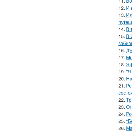
11.
Во
12.
И 
13.
Ил
путеш
14.
В 
15.
В 
забив
16.
Дж
17.
Mн
18.
Эф
19.
"Я
20.
Ha
21.
Ре
состо
22.
Тр
23.
Oт
24.
Ро
25.
"Б
26.
Ма