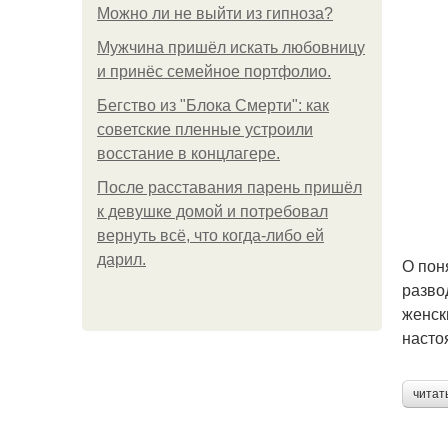
Можно ли не выйти из гипноза?
Мужчина пришёл искать любовницу
и принёс семейное портфолио.
Бегство из "Блока Смерти": как
советские пленные устроили
восстание в концлагере.
После расставания парень пришёл
к девушке домой и потребовал
вернуть всё, что когда-либо ей
дарил.
О пон
разво
женск
насто
читат