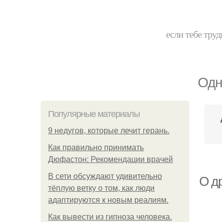
если тебе труд
Одн
Популярные материалы
9 недугов, которые лечит герань.
Как правильно принимать
Дюфастон: Рекомендации врачей
В cети обсуждают удивительно
О д
тёплую ветку о том, как люди
адаптируются к новым реалиям.
Как вывести из гипноза человека.