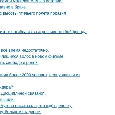
 самой молодой мамы в истории.
давно в браке.
с высоты птичьего полета поразил
итоге погибла из-за агрессивного бойфренда,
всё время недостаточно.
ю лишился волос в новом фильме.
и, свободе и ролях.
ания более 2000 человек, вернувшихся из
ендера?
 Дисциплиной связано".
 вышли.
Бузова рассказала, что ждёт девочку.
футбольном стадионе.