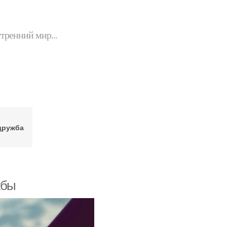
утренний мир...
дружба
жбы