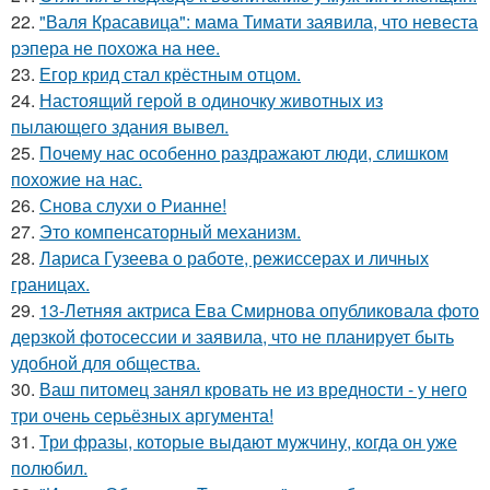
22.
"Валя Красавица": мама Тимати заявила, что невеста
рэпера не похожа на нее.
23.
Егор крид стал крёстным отцом.
24.
Настоящий герой в одиночку животных из
пылающего здания вывел.
25.
Почему нас особенно раздражают люди, слишком
похожие на нас.
26.
Снова слухи о Рианне!
27.
Это компенсаторный механизм.
28.
Лариса Гузеева о работе, режиссерах и личных
границах.
29.
13-Летняя актриса Ева Смирнова опубликовала фото
дерзкой фотосессии и заявила, что не планирует быть
удобной для общества.
30.
Ваш питомец занял кровать не из вредности - у него
три очень серьёзных аргумента!
31.
Три фразы, которые выдают мужчину, когда он уже
полюбил.