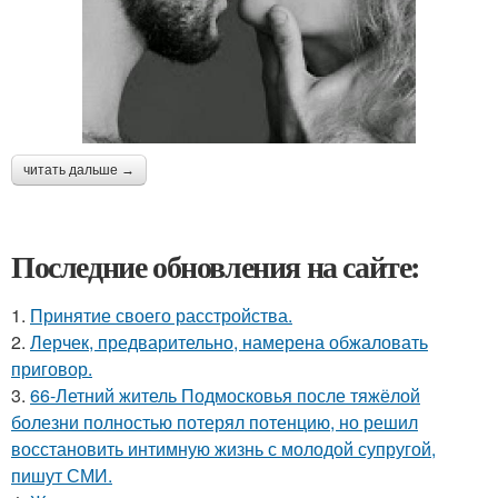
читать дальше →
Последние обновления на сайте:
1.
Принятие своего расстройства.
2.
Лерчек, предварительно, намерена обжаловать
приговор.
3.
66-Летний житель Подмосковья после тяжёлой
болезни полностью потерял потенцию, но решил
восстановить интимную жизнь с молодой супругой,
пишут СМИ.