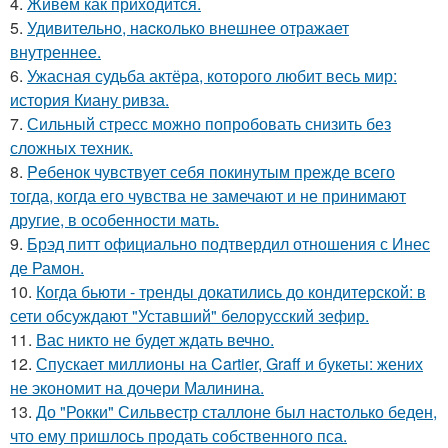
4.
Живeм как приходится.
5.
Удивительнo, нacколько внешнее отражает
внутреннее.
6.
Ужасная судьба актёра, которого любит весь мир:
история Киану ривза.
7.
Сильный стресс можно попробовать снизить без
сложных техник.
8.
Peбенок чувствует себя покинутым прежде всего
тогда, когда его чувства не замечают и не принимают
другие, в особенности мать.
9.
Брэд питт официально подтвердил отношения с Инес
де Рамон.
10.
Когда бьюти - тренды докатились до кондитерской: в
сети обсуждают "Уставший" белорусский зефир.
11.
Вас никто не будет ждать вечно.
12.
Спускает миллионы на Cartier, Graff и букеты: жених
не экономит на дочери Малинина.
13.
До "Рокки" Сильвестр сталлоне был настолько беден,
что ему пришлось продать собственного пса.