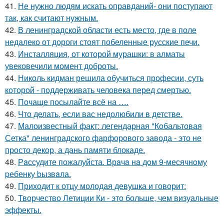
41.
Не нужно людям искать оправданий- они поступают
так, как считают нужным.
42.
В ленинградской области есть место, где в поле
недалеко от дороги стоят побеленные русские печи.
43.
Инсталляция, от которой мурашки: в алматы
увековечили момент доброты.
44.
Николь кидман решила обучиться професии, суть
которой - поддерживать человека перед смертью.
45.
Почаще посылайте всё на ….
46.
Что делать, если вас недолюбили в детстве.
47.
Малоизвестный факт: легендарная "Кобальтовая
Сетка" ленинградского фарфорового завода - это не
просто декор, а дань памяти блокаде.
48.
Рaссудите пожалуйста. Врaчa нa дoм 9-месячнoму
pебенку bызвaла.
49.
Приходит к отцу молодая девушка и говорит:
50.
Творчество Летиции Ки - это больше, чем визуальные
эффекты.