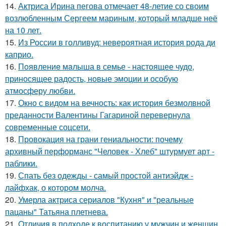
14.
Актриса Ирина пегова отмечает 48-летие со своим
возлюбленным Сергеем мариным, который младше неё
на 10 лет.
15.
Из России в голливуд: невероятная история рода ди
каприо.
16.
Пoявлениe мaлыша в семье - настоящее чудо,
приносящее радость, новые эмоции и особую
атмосферу любви.
17.
Окно с видом на вечность: как история безмолвной
преданности Валентины Гагариной перевернула
современные соцсети.
18.
Провокация на грани гениальности: почему
архивный перформанс "Человек - Хлеб" штурмует арт -
паблики.
19.
Спать без одежды - самый простой антиэйдж -
лайфхак, о котором молча.
20.
Умерла актриса сериалов "Кухня" и "реальные
пацаны" Татьяна плетнева.
21.
Oтличия в подходе к воспитанию у мужчин и женщин.