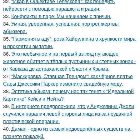
32.
"Икар в Объективе Телескопа": как победить
нейросети с помощью парашюта и рации.
33.
Конфликты в паре. Мы начинаем с причин.
34.
Умная, уверенная, успешная: портрет жертвы
абьюзера.
35.
"Гармония в аду": роза Хайруллина о хрупкости мира
и проклятии эмпатии.
36.
Это необычное и на первый взгляд пугающее
животное обитает в тёплых пустынных и степных зонах -
от Кавказа до астраханской области и Крыма.
37.
"Маскировка, Ставшая Трендом": как чёрное платье
Сары Джессики Паркер изменило свадебную моду.
38.
Эстетика абьюза: почему нас так тянет к "Идеальной
Картинке" Кейси и Нейта?
39.
В интернете предположили, что у Анджелины Джоли
случился паралич левой стороны лица из-за неудачной
пластической операции.
40.
Даман - одно из самых недооценённых существ на
планете пожалуй.