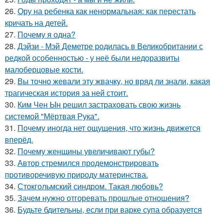
26.
Ору на ребенка как ненормальная: как перестать
кричать на детей.
27.
Почему я одна?
28.
Дэйзи - Мэй Деметре родилась в Великобритании с
редкой особенностью - у неё были недоразвиты
малоберцовые кости.
29.
Вы точно жевали эту жвачку, но вряд ли знали, какая
трагическая история за ней стоит.
30.
Ким Чен Ын решил застраховать свою жизнь
системой "Мёртвая Рука".
31.
Почему иногда нет ощущения, что жизнь движется
вперёд.
32.
Почему женщины увеличивают губы?
33.
Автор стремился продемонстрировать
противоречивую природу материнства.
34.
Стокгольмский синдром. Такая любовь?
35.
Зачем нужно отгоревать прошлые отношения?
36.
Будьте бдительны, если при варке супа образуется