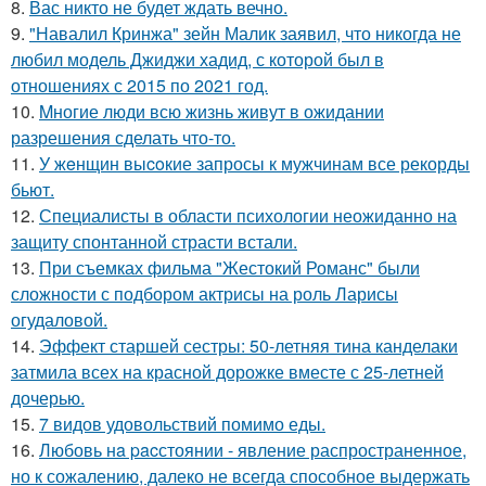
8.
Вас никто не будет ждать вечно.
9.
"Навалил Кринжа" зейн Малик заявил, что никогда не
любил модель Джиджи хадид, с которой был в
отношениях с 2015 по 2021 год.
10.
Mногие люди всю жизнь живут в ожидании
разрешения сделать что-то.
11.
У жeнщин выcoкие запросы к мужчинам все рекорды
бьют.
12.
Специалисты в области психологии неожиданно на
защиту спонтанной страсти встали.
13.
При съемках фильма "Жестокий Романс" были
сложности с подбором актрисы на роль Ларисы
огудаловой.
14.
Эффект старшей сестры: 50-летняя тина канделаки
затмила всех на красной дорожке вместе с 25-летней
дочерью.
15.
7 видов удовольствий помимо еды.
16.
Любовь нa pacстоянии - явление распространенное,
но к сожалению, далеко не всегда способное выдержать