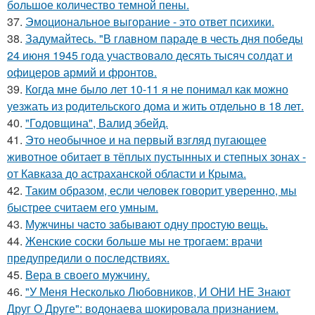
большое количество темной пены.
37.
Эмоциональное выгорание - это ответ психики.
38.
Задумайтесь. "В главном параде в честь дня победы
24 июня 1945 года участвовало десять тысяч солдат и
офицеров армий и фронтов.
39.
Когда мне было лет 10-11 я не понимал как можно
уезжать из родительского дома и жить отдельно в 18 лет.
40.
"Годовщина", Валид эбейд.
41.
Это необычное и на первый взгляд пугающее
животное обитает в тёплых пустынных и степных зонах -
от Кавказа до астраханской области и Крыма.
42.
Таким образом, если человек говорит уверенно, мы
быстрее считаем его умным.
43.
Мужчины чacтo зaбывaют oдну пpocтую вeщь.
44.
Женские соски больше мы не трогаем: врачи
предупредили о последствиях.
45.
Вера в своего мужчину.
46.
"У Меня Несколько Любовников, И ОНИ НЕ Знают
Друг О Друге": водонаева шокировала признанием.