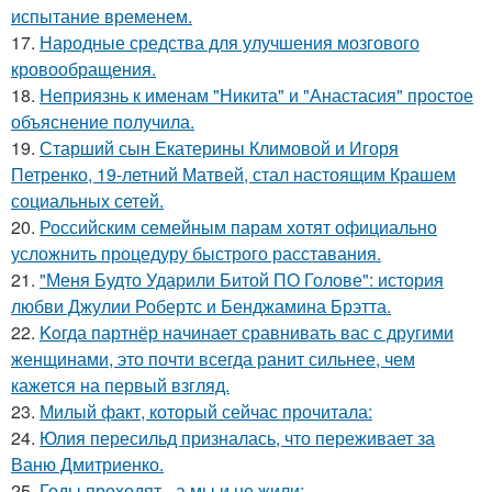
испытание временем.
17.
Народные средства для улучшения мозгового
кровообращения.
18.
Неприязнь к именам "Никита" и "Анастасия" простое
объяснение получила.
19.
Старший сын Екатерины Климовой и Игоря
Петренко, 19-летний Матвей, стал настоящим Крашем
социальных сетей.
20.
Российским семейным парам хотят официально
усложнить процедуру быстрого расставания.
21.
"Меня Будто Ударили Битой ПО Голове": история
любви Джулии Робертс и Бенджамина Брэтта.
22.
Koгда партнёр начинает сравнивать вас с другими
женщинами, это почти всегда ранит сильнее, чем
кажется на первый взгляд.
23.
Милый факт, который сейчас прочитала:
24.
Юлия пересильд призналась, что переживает за
Ваню Дмитриенко.
25.
Годы проходят - а мы и не жили: