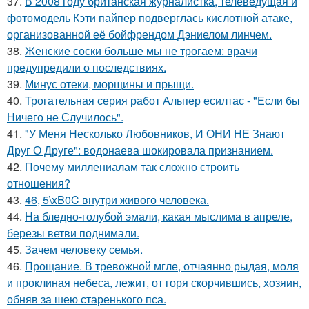
37.
В 2008 году британская журналистка, телеведущая и
фотомодель Кэти пайпер подверглась кислотной атаке,
организованной её бойфрендом Дэниелом линчем.
38.
Женские соски больше мы не трогаем: врачи
предупредили о последствиях.
39.
Минус отеки, морщины и прыщи.
40.
Трогательная серия работ Альпер есилтас - "Если бы
Ничего не Случилось".
41.
"У Меня Несколько Любовников, И ОНИ НЕ Знают
Друг О Друге": водонаева шокировала признанием.
42.
Почему миллениалам так сложно строить
отношения?
43.
46, 5\xB0C внутри живого человека.
44.
На бледно-голубой эмали, какая мыслима в апреле,
березы ветви поднимали.
45.
Зачем человеку семья.
46.
Прощание. В тревожной мгле, отчаянно рыдая, моля
и проклиная небеса, лежит, от горя скорчившись, хозяин,
обняв за шею старенького пса.