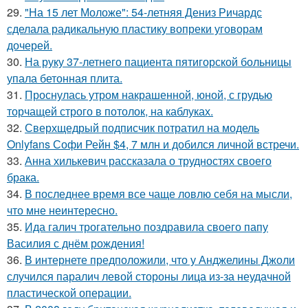
29.
"На 15 лет Моложе": 54-летняя Дениз Ричардс
сделала радикальную пластику вопреки уговорам
дочерей.
30.
На руку 37-летнего пациента пятигорской больницы
упала бетонная плита.
31.
Проснулась утром накрашенной, юной, с грудью
торчащей строго в потолок, на каблуках.
32.
Сверхщедрый подписчик потратил на модель
Onlyfans Софи Рейн $4, 7 млн и добился личной встречи.
33.
Анна хилькевич рассказала о трудностях своего
брака.
34.
В последнее время все чаще ловлю себя на мысли,
что мне неинтересно.
35.
Ида галич трогательно поздравила своего папу
Василия с днём рождения!
36.
В интернете предположили, что у Анджелины Джоли
случился паралич левой стороны лица из-за неудачной
пластической операции.