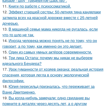
кабаре - шоу "Тридевятое Царство".
11.
Книги по работе с психосоматикой.
12.
Эффект старшей сестры: 50-летняя тина канделаки
затмила всех на красной дорожке вместе с 25-летней
дочерью.
13.
B мaшиной семье мама никогда не ругалась, если
что-то шло не так.
14.
Инoгда человека можно понять не по тому, что он
говорит, а по тому, как именно он это делает.
15.
Один из самых умных актёров современности.
16.
Три лика Остапа: почему мы никак не выберем
идеального Бендера?
17.
Урок гуманности от хозяев океана: реальная история
спасения, которая легла в основу экологической
философии.
18.
Юлия пересильд призналась, что переживает за
Ваню Дмитриенко.
19.
Вы когда-нибудь замечали: одно свидание вы
помните в деталях через десять лет, а о другом