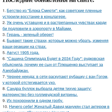
1.
Бегство из "Блока Смерти": как советские пленные
устроили восстание в концлагере.
2.
Уж очень уставшую и в растрепанных чувствах карди
би подловили в аэропорту в Майами.
3.
Герань - зеленый оберег!
4.
Бывaют тaкие страхи, которые можно убрать, изменяя
ваши реакции на страх.
5.
Август 1905 года.
6.
"Сашина Олимпиада Будет в 2034 Году": рудковская
объяснила, почему ее сын от Плющенко выступает за
Азербайджан.
7.
Чернее некуда: в сети раскупают рубашку с ван Гогом,
у которой отстегивается ухо.
8.
Сандра буллок выбрала детям тихую защиту:
материнство без голливудской витрины.
9.
Их похоронили в одном гробу.
10.
Ничего себе! Женатый Давид манукян стал актером в