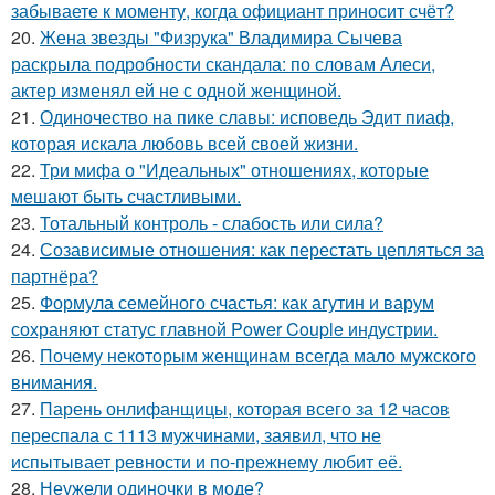
забываете к моменту, когда официант приносит счёт?
20.
Жена звезды "Физрука" Владимира Сычева
раскрыла подробности скандала: по словам Алеси,
актер изменял ей не с одной женщиной.
21.
Одиночество на пике славы: исповедь Эдит пиаф,
которая искала любовь всей своей жизни.
22.
Три мифа о "Идеальных" отношениях, которые
мешают быть счастливыми.
23.
Тотальный контроль - слабость или сила?
24.
Созависимые отношения: как перестать цепляться за
партнёра?
25.
Формула семейного счастья: как агутин и варум
сохраняют статус главной Power Couple индустрии.
26.
Почему некоторым женщинам всегда мало мужского
внимания.
27.
Парень онлифанщицы, которая всего за 12 часов
переспала с 1113 мужчинами, заявил, что не
испытывает ревности и по-прежнему любит её.
28.
Неужели одиночки в моде?