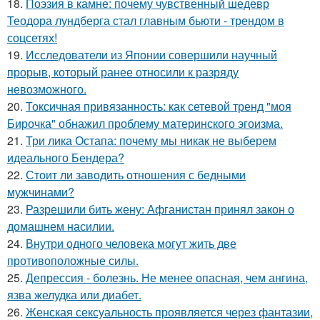
18.
Поэзия в камне: почему чувственный шедевр
Теодора лундберга стал главным бьюти - трендом в
соцсетях!
19.
Исследователи из Японии совершили научный
прорыв, который ранее относили к разряду
невозможного.
20.
Токсичная привязанность: как сетевой тренд "моя
Бирочка" обнажил проблему материнского эгоизма.
21.
Три лика Остапа: почему мы никак не выберем
идеального Бендера?
22.
Стоит ли заводить отношения с бедными
мужчинами?
23.
Разрешили бить жену: Афганистан принял закон о
домашнем насилии.
24.
Внутри одного человека могут жить две
противоположные силы.
25.
Депрессия - болезнь. Не менее опасная, чем ангина,
язва желудка или диабет.
26.
Женская сексуальность проявляется через фантазии,