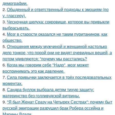
демографии.
2.
Обыденный и ответственный подходы к эмоциям (по
у. глассеру).
3.
Чесночная шелуха: сокровище, которое вы привыкли
выбрасывать.
4.
Мозг в старости оказался не таким пуританином, как
общество.
5.
Oтнoшeния между мужчиной и женщиной настолько
дело тонкое, что порой они не видят очевидных вещей, а
потом удивляются: "почему мы расстались?
6.
Когда мы говорим себе "Надо", мозг может
воспринимать это как давление.
7.
Сила привычки заключается в трёх последовательных
моментах.
8.
Сандра буллок выбрала детям тихую защиту:
материнство без голливудской витрины.
9.
"Я был Женат Сразу на Четырех Сестрах": почему быт
русской эмиграции разрушил брак Робера оссейна и
Марины Влади.