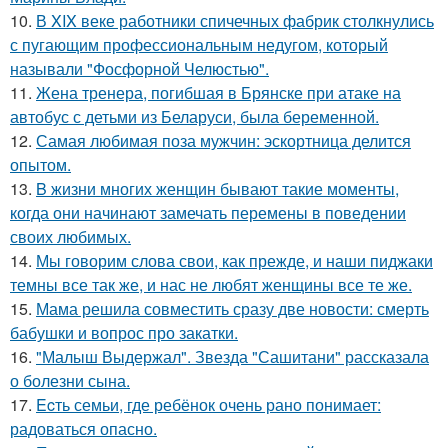
10.
В XIX веке работники спичечных фабрик столкнулись
с пугающим профессиональным недугом, который
называли "Фосфорной Челюстью".
11.
Жена тренера, погибшая в Брянске при атаке на
автобус с детьми из Беларуси, была беременной.
12.
Самая любимая поза мужчин: эскортница делится
опытом.
13.
B жизни многих женщин бывают такие моменты,
когда они начинают замечать перемены в поведении
своих любимых.
14.
Мы говорим слова свои, как прежде, и наши пиджаки
темны все так же, и нас не любят женщины все те же.
15.
Мама решила совместить сразу две новости: смерть
бабушки и вопрос про закатки.
16.
"Малыш Выдержал". Звезда "Сашитани" рассказала
о болезни сына.
17.
Ecть семьи, где ребёнок очень рано понимает:
радоваться опасно.