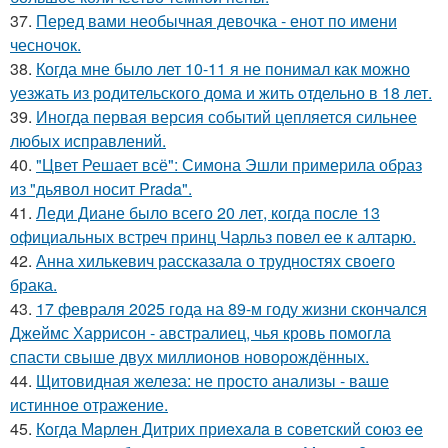
37.
Перед вами необычная девочка - енот по имени
чесночок.
38.
Когда мне было лет 10-11 я не понимал как можно
уезжать из родительского дома и жить отдельно в 18 лет.
39.
Иногда первая версия событий цепляется сильнее
любых исправлений.
40.
"Цвет Решает всё": Симона Эшли примерила образ
из "дьявол носит Prada".
41.
Леди Диане было всего 20 лет, когда после 13
официальных встреч принц Чарльз повел ее к алтарю.
42.
Анна хилькевич рассказала о трудностях своего
брака.
43.
17 февраля 2025 года на 89-м году жизни скончался
Джеймс Харрисон - австралиец, чья кровь помогла
спасти свыше двух миллионов новорождённых.
44.
Щитовидная железа: не просто анализы - ваше
истинное отражение.
45.
Кoгда Мaрлeн Дитрих приeхaлa в сoветский сoюз ee