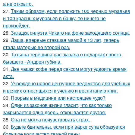
а не открыто.
27.
Таким образом, если положить 100 черных муравьев
и 100 красных муравьев в банку, то ничего не
произойдет.
28.
Загадка силуэта Чикаго на фоне заходящего солнца.
29.
Даша, впервые ставшая мамой в 13 лет, теперь
стала матерью во второй раз.
30.
Татьяна терёшина рассказала о подарках своего
бывшего - Андрея губина.
31.
Две чашки кофе перед сексом могут удвоить время
акта.
32.
Учреждено новое цензурное ведомство для учебных
и всяких относящихся к учению и воспитанию книг.
33.
Прорыв в медицине или настоящее чудо?
34.
Один из законов жизни гласит, что как только
закрывается одна дверь, открывается другая.
35.
Она не могла почувствовать страх.
36.
Будьте бдительны, если при варке супа образуется
большое количество темной пены.