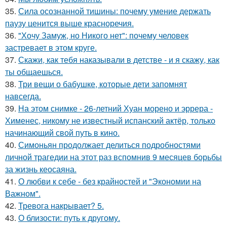
35.
Сила осознанной тишины: почему умение держать
паузу ценится выше красноречия.
36.
"Хочу Замуж, но Никого нет": почему человек
застревает в этом круге.
37.
Скажи, как тебя наказывали в детстве - и я скажу, как
ты общаешься.
38.
Три вещи о бабушке, которые дети запомнят
навсегда.
39.
На этом снимке - 26-летний Хуан морено и эррера -
Хименес, никому не известный испанский актёр, только
начинающий свой путь в кино.
40.
Симоньян продолжает делиться подробностями
личной трагедии на этот раз вспомнив 9 месяцев борьбы
за жизнь кеосаяна.
41.
О любви к себе - без крайностей и "Экономии на
Важном".
42.
Тревога накрывает? 5.
43.
О близости: путь к другому.