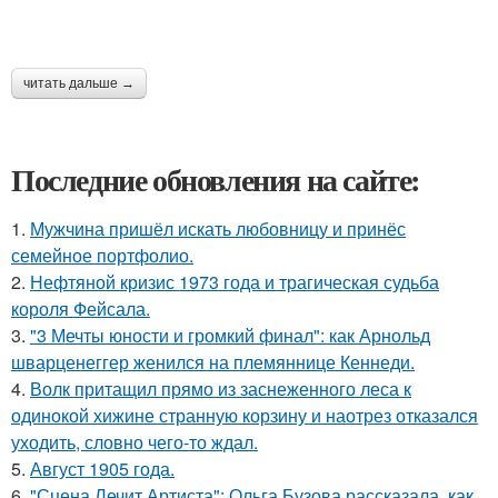
читать дальше →
Последние обновления на сайте:
1.
Мужчина пришёл искать любовницу и принёс
семейное портфолио.
2.
Нефтяной кризис 1973 года и трагическая судьба
короля Фейсала.
3.
"3 Мечты юности и громкий финал": как Арнольд
шварценеггер женился на племяннице Кеннеди.
4.
Волк притащил прямо из заснеженного леса к
одинокой хижине странную корзину и наотрез отказался
уходить, словно чего-то ждал.
5.
Август 1905 года.
6.
"Сцена Лечит Артиста": Ольга Бузова рассказала, как