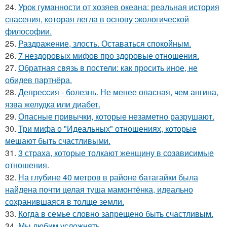
24.
Урок гуманности от хозяев океана: реальная история
спасения, которая легла в основу экологической
философии.
25.
Раздражение, злость. Оставаться спокойным.
26.
7 нездоровых мифов про здоровые отношения.
27.
Обратная связь в постели: как просить иное, не
обидев партнёра.
28.
Депрессия - болезнь. Не менее опасная, чем ангина,
язва желудка или диабет.
29.
Опасные привычки, которые незаметно разрушают.
30.
Три мифа о "Идеальных" отношениях, которые
мешают быть счастливыми.
31.
3 страха, которые толкают женщину в созависимые
отношения.
32.
На глубине 40 метров в районе батагайки была
найдена почти целая туша мамонтёнка, идеально
сохранившаяся в толще земли.
33.
Когда в семье словно запрещено быть счастливым.
34.
Мы любим усложнять.