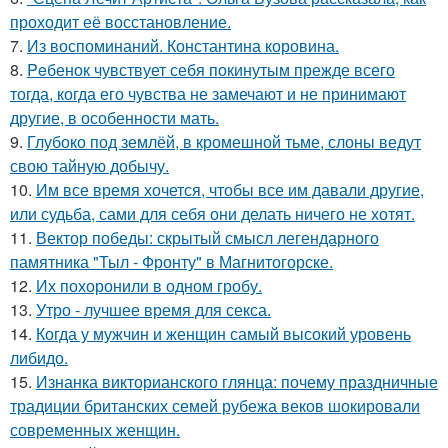
проходит её восстановление.
7.
Из воспоминаний. Константина коровина.
8.
Peбенок чувствует себя покинутым прежде всего
тогда, когда его чувства не замечают и не принимают
другие, в особенности мать.
9.
Глубоко под землёй, в кромешной тьме, слоны ведут
свою тайную добычу.
10.
Им все время хочется, чтобы все им давали другие,
или судьба, сами для себя они делать ничего не хотят.
11.
Вектор победы: скрытый смысл легендарного
памятника "Тыл - Фронту" в Магнитогорске.
12.
Их похоронили в одном гробу.
13.
Утро - лучшее время для секса.
14.
Когда у мужчин и женщин самый высокий уровень
либидо.
15.
Изнанка викторианского глянца: почему праздничные
традиции британских семей рубежа веков шокировали
современных женщин.