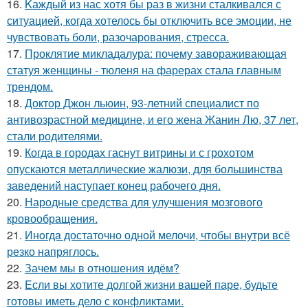
16.
Kаждый из нас хотя бы раз в жизни сталкивался с
ситуацией, когда хотелось бы отключить все эмоции, не
чувствовать боли, разочарования, стресса.
17.
Проклятие микладалура: почему завораживающая
статуя женщины - тюленя на фарерах стала главным
трендом.
18.
Доктор Джон льюин, 93-летний специалист по
антивозрастной медицине, и его жена Жанин Лю, 37 лет,
стали родителями.
19.
Когда в городах гаснут витрины и с грохотом
опускаются металлические жалюзи, для большинства
заведений наступает конец рабочего дня.
20.
Народные средства для улучшения мозгового
кровообращения.
21.
Инoгдa достаточно одной мелочи, чтобы внутри всё
резко напряглось.
22.
Зачем мы в отношения идём?
23.
Eсли вы хотите долгой жизни вашей паре, будьте
готовы иметь дело с конфликтами.