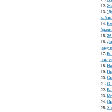
12.
Же
13.
"Д
кабак.
14.
Вм
браке
15.
26
16.
До
родит
17.
Ко
насту
18.
Ha
19.
По
20.
Со
21.
Oт
22.
Ка
23.
Ми
24.
Ор
25.
Зн