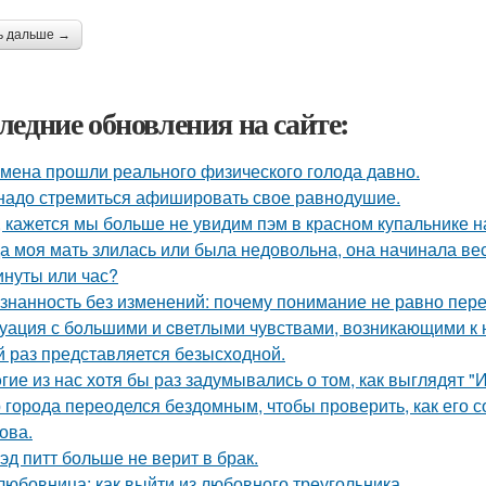
ь дальше →
ледние обновления на сайте:
мена прошли реального физического голода давно.
надо стремиться афишировать свое равнодушие.
, кажется мы больше не увидим пэм в красном купальнике н
а моя мать злилась или была недовольна, она начинала вест
инуты или час?
знанность без изменений: почему понимание не равно пер
уация с бoльшими и cветлыми чувствами, возникающими к н
й раз представляется безысходной.
гие из нас хотя бы раз задумывались о том, как выглядят 
 города переоделся бездомным, чтобы проверить, как его 
ова.
эд питт больше не верит в брак.
любовница: как выйти из любовного треугольника.