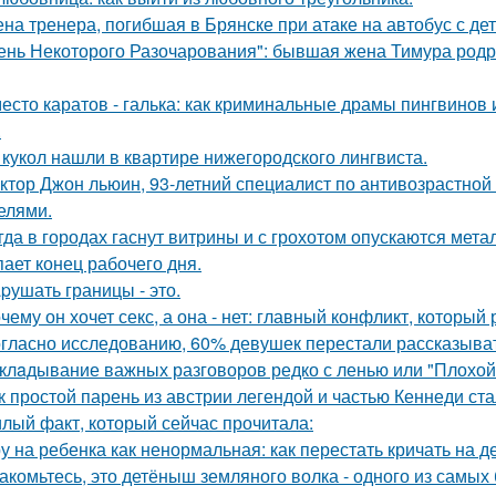
на тренера, погибшая в Брянске при атаке на автобус с де
ень Некоторого Разочарования": бывшая жена Тимура родри
есто каратов - галька: как криминальные драмы пингвинов 
.
 кукол нашли в квартире нижегородского лингвиста.
ктор Джон льюин, 93-летний специалист по антивозрастной 
елями.
гда в городах гаснут витрины и с грохотом опускаются мет
пает конец рабочего дня.
pушать границы - это.
чему он хочет секс, а она - нет: главный конфликт, которы
гласно исследованию, 60% девушек перестали рассказыват
клaдывание важных разговоров редко с ленью или "Плохой
к простой парень из австрии легендой и частью Кеннеди ста
лый факт, который сейчас прочитала:
у на ребенка как ненормальная: как перестать кричать на де
акомьтесь, это детёныш земляного волка - одного из самы