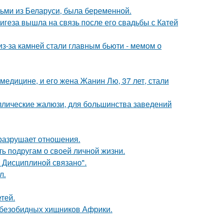
тьми из Беларуси, была беременной.
геза вышла на связь после его свадьбы с Катей
из-за камней стали главным бьюти - мемом о
медицине, и его жена Жанин Лю, 37 лет, стали
аллические жалюзи, для большинства заведений
й разрушает отношения.
ь подругам о своей личной жизни.
 Дисциплиной связано".
л.
тей.
х безобидных хищников Африки.