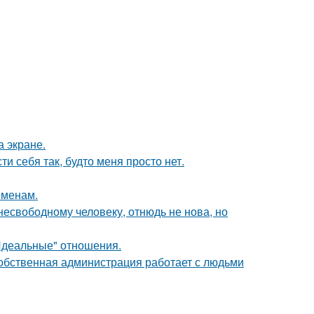
а экране.
и себя так, будто меня просто нет.
еменам.
есвободному человеку, отнюдь не нова, но
"Идеальные" отношения.
собственная администрация работает с людьми