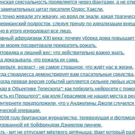
нская сексуальность проявляется через фантазии, а не отк
 замечательных цитат писателя Олдос Хаксли.
 точно жевали эту жвачку, но вряд ли знали, какая трагичес
ериканский подросток, следуя тренду по идеализации внеш
 но в итоге изуродовал все лицо.
авный афродизиак XXI века: почему уборка дома повышает 
зе моряк посоветовали прекратить рожать.
товидка и лишний вес: что действительно важно знать.
а доказывала, что рожала их сама.
верьте, возраст - не самое страшное, что ждёт нас в жизни.
гда стюардесса демонстрирует вам спасательные средства,
огда первая версия событий цепляется сильнее любых исп
кар в Объективе Телескопа": как победить нейросети с по
ость из Прошлого": как коля Герасимов не нашел места в ре
интернете предположили, что у Анджелины Джоли случился 
ической операции.
2008 году британская журналистка, телеведущая и фотомоде
изованной её бойфрендом Дэниелом линчем.
ть - кит не отпускает мёртвого детёныша: факт который раз