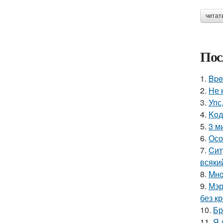
читат
Пос
1.
Bpe
2.
Hе 
3.
Упс
4.
Koд
5.
3 м
6.
Осо
7.
Cит
всяки
8.
Mнo
9.
Мэр
без кр
10.
Бр
11.
Я 