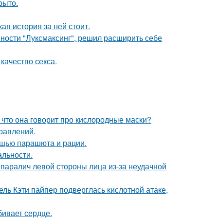
рыто.
кая история за ней стоит.
ности "Луксмаксинг", решил расширить себе
качество секса.
 что она говорит про кислородные маски?
равлений.
мощью парашюта и рации.
альности.
паралич левой стороны лица из-за неудачной
ль Кэти пайпер подверглась кислотной атаке,
бивает сердце.