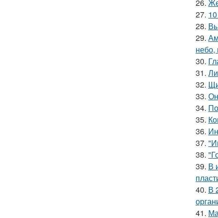
26.
Же
27.
10
28.
Вы
29.
Ам
небо,
30.
Гл
31.
Ли
32.
Щи
33.
Он
34.
По
35.
Ко
36.
Ин
37.
"И
38.
"Г
39.
В 
пласт
40.
В 
орган
41.
Ма