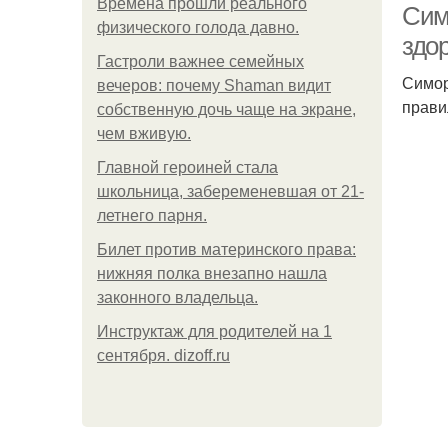
Bpeмена прошли реального
Сим
физического голода давно.
здо
Гастроли важнее семейных
Симор
вечеров: почему Shaman видит
прави
собственную дочь чаще на экране,
чем вживую.
Главной героиней стала
школьница, забеременевшая от 21-
летнего парня.
Билет против материнского права:
нижняя полка внезапно нашла
законного владельца.
Инструктаж для родителей на 1
сентября. dizoff.ru