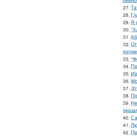
ревно
27.
Та
28.
Гл
29.
Я 
30.
"Х
31.
Аб
32.
От
потом
33.
"Ф
34.
Пр
35.
Ир
36.
Мо
37.
Эт
38.
По
39.
Не
оказа
40.
Са
41.
Лю
42.
Пр