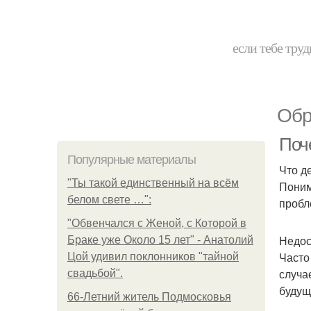
если тебе труд
Обр
Поч
Популярные материалы
Что д
"Ты такой единственный на всём
Поним
белом свете …":
пробл
"Обвенчался с Женой, с Которой в
Недос
Браке уже Около 15 лет" - Анатолий
Часто
Цой удивил поклонников "тайной
случа
свадьбой".
будущ
66-Летний житель Подмосковья