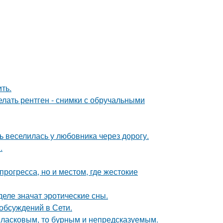
ть.
лать рентген - снимки с обручальными
ь веселилась у любовника через дорогу.
.
рогресса, но и местом, где жестокие
деле значат эротические сны.
обсуждений в Сети.
 ласковым, то бурным и непредсказуемым.