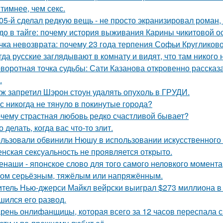
тимнее, чем секс.
05-й сделал редкую вещь - не просто экранизировал роман,
до в тайге: почему история выживания Карины чикитовой ос
чка невозврата: почему 23 года терпения Софьи Кругликов
гда русские заглядывают в комнату и видят, что там никого н
воротная точка судьбы: Сати Казанова откровенно рассказ
.
ж запретил Шэрон стоун удалять опухоль в ГРУДИ.
с никогда не тянуло в покинутые города?
чему страстная любовь редко счастливой бывает?
о делать, когда вас что-то злит.
льзовали обвинили Нюшу в использовании искусственного 
нская сексуальность не проявляется открыто.
енаши - японское слово для того самого неловкого момента
ом серьёзным, тяжёлым или напряжённым.
тель Нью-джерси Майкл вейрски выиграл $273 миллиона в л
шился его развод.
рень онлифанщицы, которая всего за 12 часов переспала с