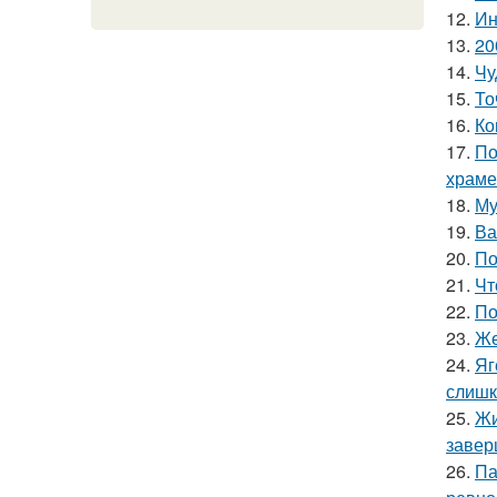
12.
Ин
13.
20
14.
Чу
15.
То
16.
Ко
17.
По
храме
18.
Му
19.
Ва
20.
По
21.
Чт
22.
По
23.
Же
24.
Яг
слишк
25.
Жи
завер
26.
Па