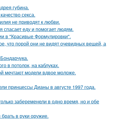
дрея губина.
качество секса.
илия не приводят к любви.
я спасает еду и помогает людям.
ии в "Красивые Формулировки".
, что порой они не видят очевидных вещей, а
 Бондарчука.
о в потолок, на каблуках.
рой мечтают модели вдвое моложе.
ели принцессы Дианы в августе 1997 года.
олько забеременели в одно время, но и обе
 брать в руки оружие.