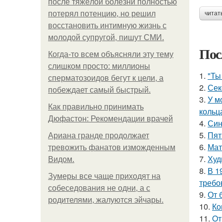
после тяжёлой болезни полностью
потерял потенцию, но решил
читат
восстановить интимную жизнь с
молодой супругой, пишут СМИ.
Пос
Когда-то всем объясняли эту тему
слишком просто: миллионы
1.
"Ты
сперматозоидов бегут к цели, а
2.
Сек
побеждает самый быстрый.
3.
У м
Как правильно принимать
кольц
Дюфастон: Рекомендации врачей
4.
Син
5.
Пят
Ариана гранде продолжает
6.
Мат
тревожить фанатов изможденным
7.
Худ
Видом.
8.
В 1
Зумеры все чаще приходят на
требо
собеседования не одни, а с
9.
От 
родителями, жалуются эйчары.
10.
Ко
11.
Oт