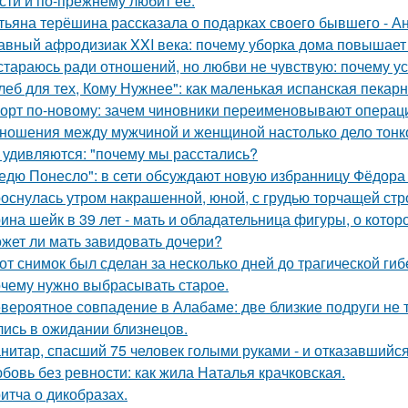
сти и по-прежнему любит её.
тьяна терёшина рассказала о подарках своего бывшего - Ан
авный афродизиак XXI века: почему уборка дома повышает 
стараюсь ради отношений, но любви не чувствую: почему ус
леб для тех, Кому Нужнее": как маленькая испанская пекарн
орт по-новому: зачем чиновники переименовывают операц
ношения между мужчиной и женщиной настолько дело тонкое
 удивляются: "почему мы расстались?
едю Понесло": в сети обсуждают новую избранницу Фёдора
оснулась утром накрашенной, юной, с грудью торчащей строг
ина шейк в 39 лет - мать и обладательница фигуры, о кото
жет ли мать завидовать дочери?
от снимок был сделан за несколько дней до трагической гиб
чему нужно выбрасывать старое.
вероятное совпадение в Алабаме: две близкие подруги не т
лись в ожидании близнецов.
нитар, спасший 75 человек голыми руками - и отказавшийся
бовь без ревности: как жила Наталья крачковская.
итча о дикобразах.