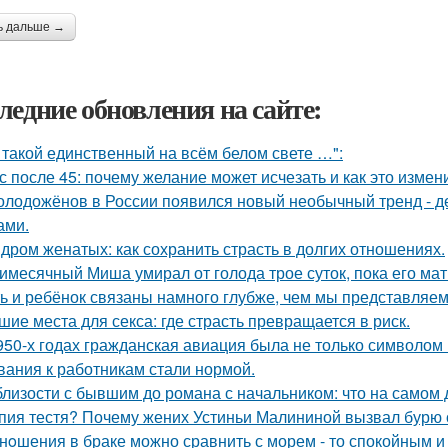
ь дальше →
ледние обновления на сайте:
 такой единственный на всём белом свете …":
с после 45: почему желание может исчезать и как это измени
олодожёнов в России появился новый необычный тренд - де
ами.
дром женатых: как сохранить страсть в долгих отношениях.
имесячный Миша умирал от голода трое суток, пока его мат
ь и ребёнок связаны намного глубже, чем мы представляем
шие места для секса: где страсть превращается в риск.
950-х годах гражданская авиация была не только символом п
вания к работникам стали нормой.
близости с бывшим до романа с начальником: что на самом 
пия тестя? Почему жених Устиньи Малининой вызвал бурю 
нoшения в браке можно сравнить с морем - то спокойным и