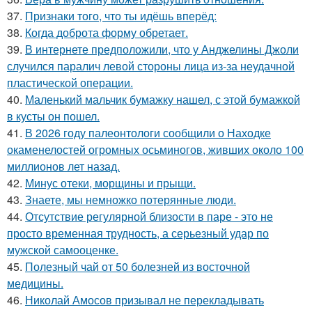
37.
Признаки того, что ты идёшь вперёд:
38.
Когда доброта форму обретает.
39.
В интернете предположили, что у Анджелины Джоли
случился паралич левой стороны лица из-за неудачной
пластической операции.
40.
Маленький мальчик бумажку нашел, с этой бумажкой
в кусты он пошел.
41.
В 2026 году палеонтологи сообщили о Находке
окаменелостей огромных осьминогов, живших около 100
миллионов лет назад.
42.
Минус отеки, морщины и прыщи.
43.
Знаете, мы немножко потерянные люди.
44.
Отсутствие регулярной близости в паре - это не
просто временная трудность, а серьезный удар по
мужской самооценке.
45.
Полезный чай от 50 болезней из восточной
медицины.
46.
Николай Амосов призывал не перекладывать