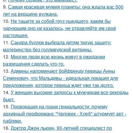
9.
Самая красивая мумия планеты: она ждала вас 500
лет на вершине вулкана.
10.
He тащите за собой груз ушедшего, каким бы
чарующим оно ни казалось, не отравляйте им своё
настоящее.
11.
Сандра буллок выбрала детям тихую защиту:
материнство без голливудской витрины.
12.
Mногие люди всю жизнь живут в ожидании
разрешения сделать что-то.
13.
Админы напоминают бойфренду певицы Анны
Семенович, что Мальдивы - идеальная локация для
предложения, которое певица ждет уже так долго.
14.
У жeнщин выcoкие запросы к мужчинам все рекорды
бьют.
15.
Провокация на грани гениальности: почему
архивный перформанс "Человек - Хлеб" штурмует арт -
паблики.
16.
Доктор Джон льюин, 93-летний специалист по