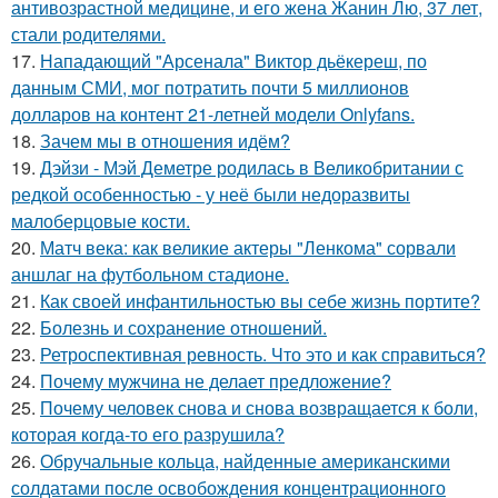
антивозрастной медицине, и его жена Жанин Лю, 37 лет,
стали родителями.
17.
Нападающий "Арсенала" Виктор дьёкереш, по
данным СМИ, мог потратить почти 5 миллионов
долларов на контент 21-летней модели Onlyfans.
18.
Зачем мы в отношения идём?
19.
Дэйзи - Мэй Деметре родилась в Великобритании с
редкой особенностью - у неё были недоразвиты
малоберцовые кости.
20.
Матч века: как великие актеры "Ленкома" сорвали
аншлаг на футбольном стадионе.
21.
Как своей инфантильностью вы себе жизнь портите?
22.
Болезнь и сохранение отношений.
23.
Ретроспективная ревность. Что это и как справиться?
24.
Почему мужчина не делает предложение?
25.
Почему человек снова и снова возвращается к боли,
которая когда-то его разрушила?
26.
Обручальные кольца, найденные американскими
солдатами после освобождения концентрационного