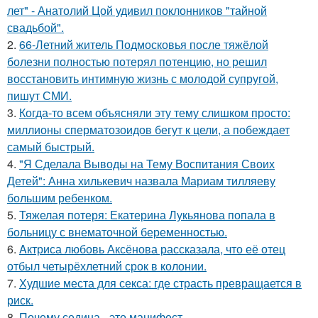
лет" - Анатолий Цой удивил поклонников "тайной
свадьбой".
2.
66-Летний житель Подмосковья после тяжёлой
болезни полностью потерял потенцию, но решил
восстановить интимную жизнь с молодой супругой,
пишут СМИ.
3.
Когда-то всем объясняли эту тему слишком просто:
миллионы сперматозоидов бегут к цели, а побеждает
самый быстрый.
4.
"Я Сделала Выводы на Тему Воспитания Своих
Детей": Анна хилькевич назвала Мариам тилляеву
большим ребенком.
5.
Тяжелая потеря: Екатерина Лукьянова попала в
больницу с внематочной беременностью.
6.
Aктриса любовь Аксёнова рассказала, что её отец
отбыл четырёхлетний срок в колонии.
7.
Худшие места для секса: где страсть превращается в
риск.
8.
Почему седина - это манифест.