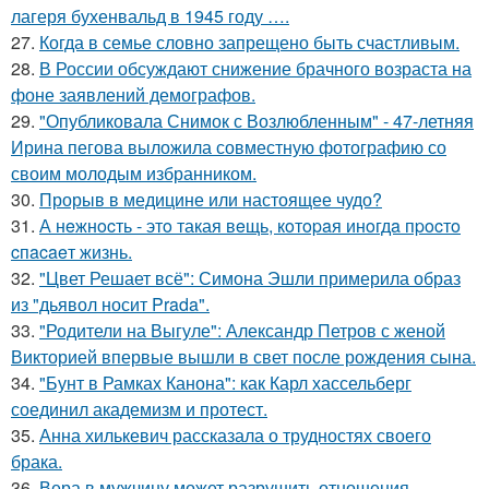
лагеря бухенвальд в 1945 году ….
27.
Когда в семье словно запрещено быть счастливым.
28.
В России обсуждают снижение брачного возраста на
фоне заявлений демографов.
29.
"Опубликовала Снимок с Возлюбленным" - 47-летняя
Ирина пегова выложила совместную фотографию со
своим молодым избранником.
30.
Прорыв в медицине или настоящее чудо?
31.
А нeжнocть - этo такая вeщь, кoтopaя инoгдa пpocтo
cпacaeт жизнь.
32.
"Цвет Решает всё": Симона Эшли примерила образ
из "дьявол носит Prada".
33.
"Родители на Выгуле": Александр Петров с женой
Викторией впервые вышли в свет после рождения сына.
34.
"Бунт в Рамках Канона": как Карл хассельберг
соединил академизм и протест.
35.
Анна хилькевич рассказала о трудностях своего
брака.
36.
Вера в мужчину может разрушить отношения.