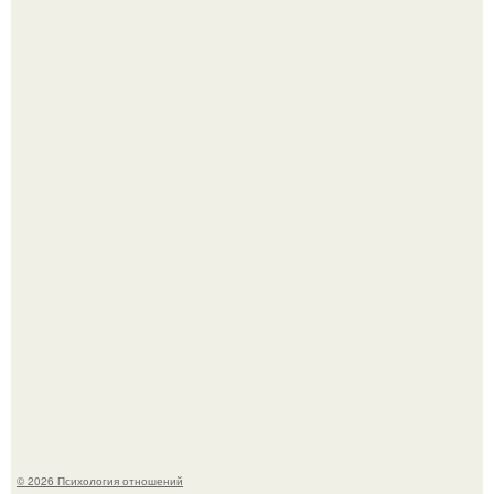
Мужчина пришёл искать любовницу и принёс семейное
портфолио.
Бегство из "Блока Смерти": как советские пленные
устроили восстание в концлагере.
© 2026 Психология отношений