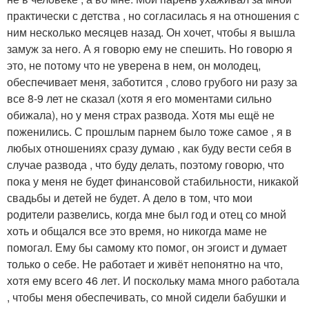
практически с детства , но согласилась я на отношения с
ним несколько месяцев назад. Он хочет, чтобы я вышла
замуж за него. А я говорю ему не спешить. Но говорю я
это, не потому что не уверена в нем, он молодец,
обеспечивает меня, заботится , слово грубого ни разу за
все 8-9 лет не сказал (хотя я его моментами сильно
обижала), но у меня страх развода. Хотя мы ещё не
поженились. С прошлым парнем было тоже самое , я в
любых отношениях сразу думаю , как буду вести себя в
случае развода , что буду делать, поэтому говорю, что
пока у меня не будет финансовой стабильности, никакой
свадьбы и детей не будет. А дело в том, что мои
родители развелись, когда мне был год и отец со мной
хоть и общался все это время, но никогда маме не
помогал. Ему бы самому кто помог, он эгоист и думает
только о себе. Не работает и живёт непонятно на что,
хотя ему всего 46 лет. И поскольку мама много работала
, чтобы меня обеспечивать, со мной сидели бабушки и