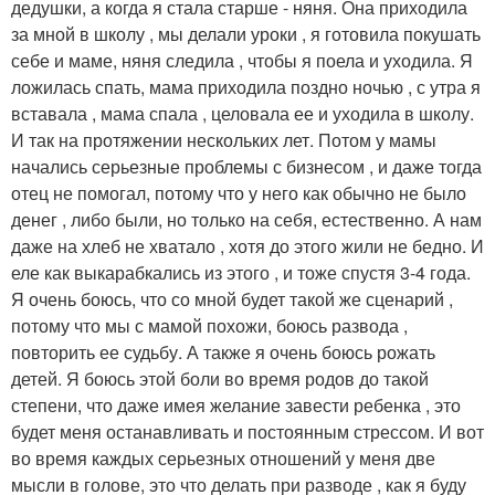
дедушки, а когда я стала старше - няня. Она приходила
за мной в школу , мы делали уроки , я готовила покушать
себе и маме, няня следила , чтобы я поела и уходила. Я
ложилась спать, мама приходила поздно ночью , с утра я
вставала , мама спала , целовала ее и уходила в школу.
И так на протяжении нескольких лет. Потом у мамы
начались серьезные проблемы с бизнесом , и даже тогда
отец не помогал, потому что у него как обычно не было
денег , либо были, но только на себя, естественно. А нам
даже на хлеб не хватало , хотя до этого жили не бедно. И
еле как выкарабкались из этого , и тоже спустя 3-4 года.
Я очень боюсь, что со мной будет такой же сценарий ,
потому что мы с мамой похожи, боюсь развода ,
повторить ее судьбу. А также я очень боюсь рожать
детей. Я боюсь этой боли во время родов до такой
степени, что даже имея желание завести ребенка , это
будет меня останавливать и постоянным стрессом. И вот
во время каждых серьезных отношений у меня две
мысли в голове, это что делать при разводе , как я буду