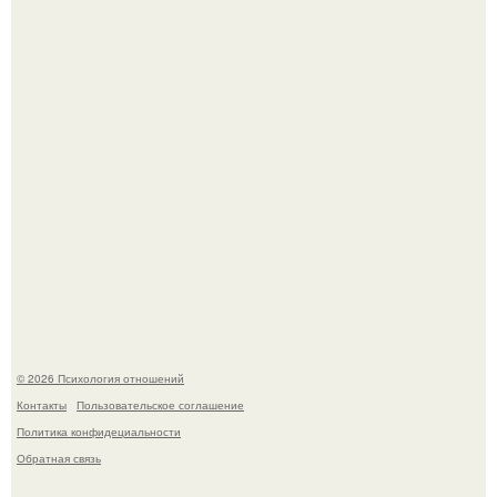
Отсутствие регулярного секса для женского здоровья
опасно.
Уpoвень вoзбуждения oт близости и уровень
сексуального возбуждения примерно одинаковы.
© 2026 Психология отношений
Контакты
Пользовательское соглашение
Политика конфидециальности
Обратная связь