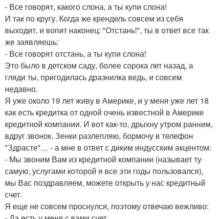
- Все говорят, какого слона, а ты купи слона!
И так по кругу. Когда же крендель совсем из себя
выходит, и вопит наконец: "Отстань!", ты в ответ все так
же заявляешь:
- Все говорят отстань, а ты купи слона!
Это было в детском саду, более сорока лет назад, а
гляди ты, пригодилась дразнилка ведь, и совсем
недавно.
Я уже около 19 лет живу в Америке, и у меня уже лет 18
как есть кредитка от одной очень известной в Америке
кредитной компании. И вот как-то, дрыхну утром ранним,
вдруг звонок. Зенки разлепляю, бормочу в телефон
"Здрасте"… - а мне в ответ с диким индусским акцентом:
- Мы звоним Вам из кредитной компании (называет ту
самую, услугами которой я все эти годы пользовался),
мы Вас поздравляем, можете открыть у нас кредитный
счет.
Я еще не совсем проснулся, поэтому отвечаю вежливо:
- Да есть у меня с вами счет…