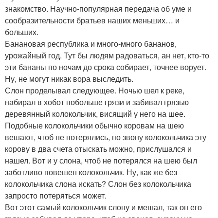
знакомство. Научно-популярная передача об уме и
сообразительности братьев наших меньших… и
больших.
Банановая республика и много-много бананов,
урожайный год. Тут бы людям радоваться, ан нет, кто-то
эти бананы по ночам до срока собирает, точнее ворует.
Ну, не могут никак вора выследить.
Слон проделывал следующее. Ночью шел к реке,
набирал в хобот побольше грязи и забивал грязью
деревянный колокольчик, висящий у него на шее.
Подобные колокольчики обычно коровам на шею
вешают, чтоб не потерялись, по звону колокольчика эту
корову в два счета отыскать можно, прислушался и
нашел. Вот и у слона, чтоб не потерялся на шею был
заботливо повешен колокольчик. Ну, как же без
колокольчика слона искать? Слон без колокольчика
запросто потеряться может.
Вот этот самый колокольчик слону и мешал, так он его