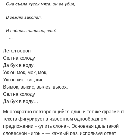
Она съела кусок мяса, он её убил,
В землю закопал,
И надпись написал, что:
…
Летел ворон
Сел на колоду
Да бух в воду.
Уж он мок, мок, мок,
Уж он кис, кис, кис.
Вымок, выкис, вылез, высох.
Сел на колоду
Да бух в воду…
Многократно повторяющийся один и тот же фрагмент
текста фигурирует в известном однообразном
предложении «купить слона». Основная цель такой
словесной «игры» — каждый раз, используя ответ