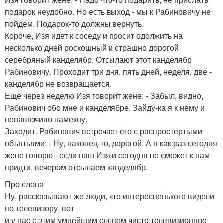
подарок неудобно. Но есть выход - мы к Рабиновичу не
пойдем. Подарок-то должны вернуть.
Короче, Изя идет к соседу и просит одолжить на
несколько дней роскошный и страшно дорогой
серебряный канделябр. Отсылают этот канделябр
Рабиновичу. Проходит три дня, пять дней, неделя, две -
канделябр не возвращается.
Еще через неделю Изя говорит жене: - Забыл, видно,
Рабинович обо мне и канделябре. Зайду-ка я к нему и
ненавязчиво намекну.
Заходит. Рабинович встречает его с распростертыми
объятьями: - Ну, наконец-то, дорогой. А я как раз сегодня
жене говорю - если наш Изя и сегодня не сможет к нам
придти, вечером отсылаем канделябр.
Про слона
Ну, рассказывают же люди, что интересненького видели
по телевизору, вот
и у нас с этим умнейшим слоном чисто телевизионное