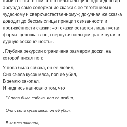
ними состоит в том, что в небывальщине «доведено до
абсурда само содержание сказки с её тяготением к
чудесному и сверхъестественному»; докучная же сказка
доводит до бессмыслицы принцип связанности и
протяжённости сказки: «от сказки остается лишь пустая
форма: цепочка слов, свернутая кольцом, растянутая в
дурную бесконечность».
. Глубина рекурсии ограничена размером доски, на
которой писал поп:
У попа была собака, он её любил,
Она съела кусок мяса, поп её убил,
В землю закопал,
И надпись написал о том, что
"У попа была собака, поп её любил,
Она съела кусок мяса, он её убил,
В землю закопал,