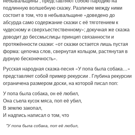
небывальщины , представляют собою пародию на
подлинную волшебную сказку. Различие между ними
состоит в том, что в небывальщине «доведено до
абсурда само содержание сказки с её тяготением к
чудесному и сверхъестественному»; докучная же сказка
доводит до бессмыслицы принцип связанности и
протяжённости сказки: «от сказки остается лишь пустая
форма: цепочка слов, свернутая кольцом, растянутая в
дурную бесконечность»
.
Русская народная сказка-песня «У попа была собака…»
представляет собой пример рекурсии . Глубина рекурсии
ограничена размером доски, на которой писал поп:
У попа была собака, он её любил,
Она съела кусок мяса, поп её убил,
В землю закопал,
И надпись написал о том, что
"У попа была собака, поп её любил,