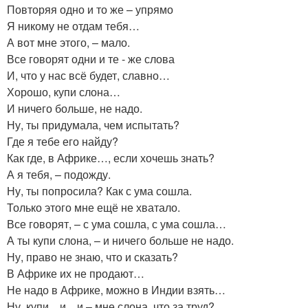
Повторяя одно и то же – упрямо
Я никому не отдам тебя…
А вот мне этого, – мало.
Все говорят одни и те - же слова
И, что у нас всё будет, славно…
Хорошо, купи слона…
И ничего больше, не надо.
Ну, ты придумала, чем испытать?
Где я тебе его найду?
Как где, в Африке…, если хочешь знать?
А я тебя, – подожду.
Ну, ты попросила? Как с ума сошла.
Только этого мне ещё не хватало.
Все говорят, – с ума сошла, с ума сошла…
А ты купи слона, – и ничего больше не надо.
Ну, право не знаю, что и сказать?
В Африке их не продают…
Не надо в Африке, можно в Индии взять…
Ну, купи…и…и – мне слона, что за труд?