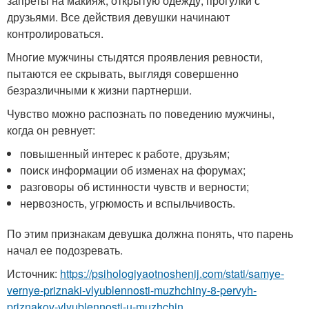
запреты на макияж, открытую одежду, прогулки с
друзьями. Все действия девушки начинают
контролироваться.
Многие мужчины стыдятся проявления ревности,
пытаются ее скрывать, выглядя совершенно
безразличными к жизни партнерши.
Чувство можно распознать по поведению мужчины,
когда он ревнует:
повышенный интерес к работе, друзьям;
поиск информации об изменах на форумах;
разговоры об истинности чувств и верности;
нервозность, угрюмость и вспыльчивость.
По этим признакам девушка должна понять, что парень
начал ее подозревать.
Источник:
https://psihologiyaotnoshenij.com/stati/samye-
vernye-priznaki-vlyublennosti-muzhchiny-8-pervyh-
priznakov-vlyublennosti-u-muzhchin