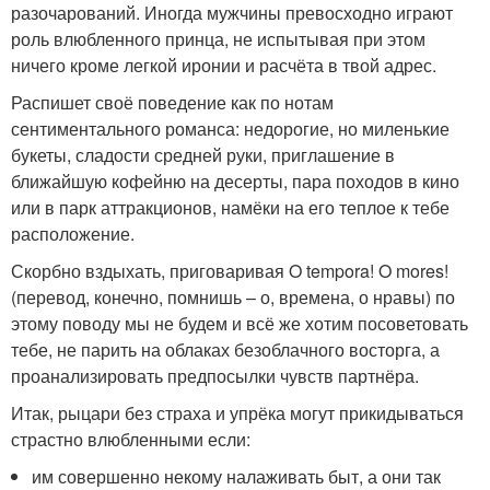
разочарований. Иногда мужчины превосходно играют
роль влюбленного принца, не испытывая при этом
ничего кроме легкой иронии и расчёта в твой адрес.
Распишет своё поведение как по нотам
сентиментального романса: недорогие, но миленькие
букеты, сладости средней руки, приглашение в
ближайшую кофейню на десерты, пара походов в кино
или в парк аттракционов, намёки на его теплое к тебе
расположение.
Скорбно вздыхать, приговаривая O tempora! O mores!
(перевод, конечно, помнишь – о, времена, о нравы) по
этому поводу мы не будем и всё же хотим посоветовать
тебе, не парить на облаках безоблачного восторга, а
проанализировать предпосылки чувств партнёра.
Итак, рыцари без страха и упрёка могут прикидываться
страстно влюбленными если:
им совершенно некому налаживать быт, а они так