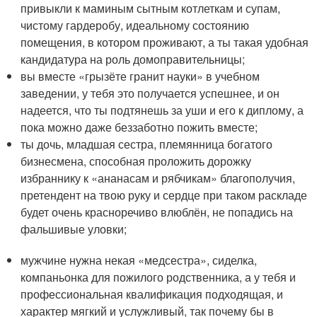
привыкли к маминым сытным котлеткам и супам,
чистому гардеробу, идеальному состоянию
помещения, в котором проживают, а ты такая удобная
кандидатура на роль домоправительницы;
вы вместе «грызёте гранит науки» в учебном
заведении, у тебя это получается успешнее, и он
надеется, что ты подтянешь за уши и его к диплому, а
пока можно даже беззаботно пожить вместе;
ты дочь, младшая сестра, племянница богатого
бизнесмена, способная проложить дорожку
избраннику к «ананасам и рябчикам» благополучия,
претендент на твою руку и сердце при таком раскладе
будет очень красноречиво влюблён, не попадись на
фальшивые уловки;
мужчине нужна некая «медсестра», сиделка,
компаньонка для пожилого родственника, а у тебя и
профессиональная квалификация подходящая, и
характер мягкий и услужливый, так почему бы в