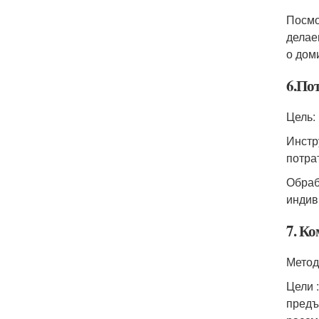
Посмо
делае
о дом
6.По
Цель:
Инстр
потра
Обраб
индив
7. К
Метод
Цели 
предъ