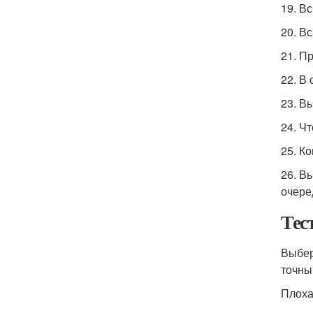
19. В
20. В
21. П
22. В
23. В
24. Ч
25. К
26. В
очере
Тес
Выбер
точны
Плоха