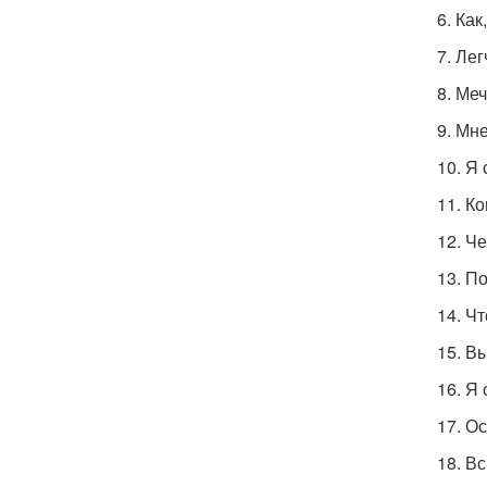
6. Ка
7. Лег
8. Ме
9. Мн
10. Я 
11. К
12. Ч
13. П
14. Ч
15. 
16. Я
17. О
18. В