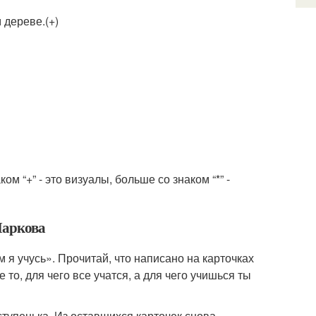
 дереве.(+)
м “+” - это визуалы, больше со знаком “*” -
Маркова
 я учусь». Прочитай, что написано на карточках
 то, для чего все учатся, а для чего учишься ты
ступенька. Из оставшихся карточек снова