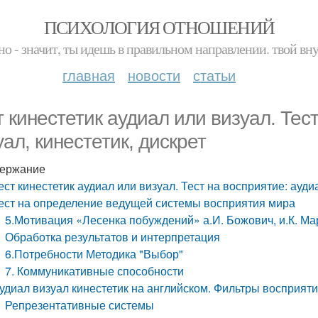
ПСИХОЛОГИЯ ОТНОШЕНИЙ
но - значит, ты идешь в правильном направлении. твой вн
главная
новости
статьи
т кинестетик аудиал или визуал. Тес
уал, кинестетик, дискрет
ержание
ест кинестетик аудиал или визуал. Тест на восприятие: аудиа
ест на определение ведущей системы восприятия мира
5.Мотивация «Лесенка побуждений» а.И. Божович, и.К. Ма
Обработка результатов и интерпретация
6.Потребности Методика "Выбор"
7. Коммуникативные способности
удиал визуал кинестетик на английском. Фильтры восприят
Репрезентативные системы