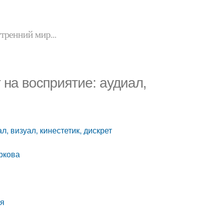
утренний мир...
т на восприятие: аудиал,
л, визуал, кинестетик, дискрет
ркова
ия