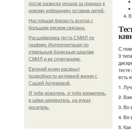
после развода уехала за границу к
новому избраннику оставив детей.
В
Hacтоящая близость всегда с
Тес
большим риском связана.
кин
Расшифровка теста СМИЛ по
графику. Интерпретация по
С пом
отдельным базисным шкалам
3 тип
СМИЛ и их сочетаниям.
дискре
Евгений кузин раскрыл
тесте
подробности интимной жизни с
есть 
Сашей Артемовой.
1. Лу
Я тебя рожатель, я тебя кормитель,
2. Ва
в щёки целователь, на руках
3. Во
носитель.
4. Во
5. Как