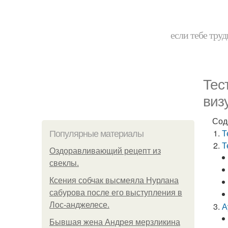
если тебе труд
Тес
виз
Сод
Т
Популярные материалы
Т
Оздоравливающий рецепт из
свеклы.
Ксения собчак высмеяла Нурлана
сабурова после его выступления в
Лос-анджелесе.
А
Бывшая жена Андрея мерзликина