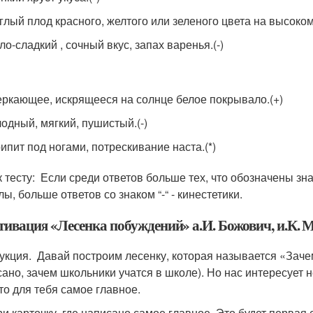
глый плод красного, желтого или зеленого цвета на высоком
ло-сладкий , сочный вкус, запах варенья.(-)
ркающее, искрящееся на солнце белое покрывало.(+)
одный, мягкий, пушистый.(-)
ипит под ногами, потрескивание наста.(*)
 тесту: Если среди ответов больше тех, что обозначены знако
ы, больше ответов со знаком “-“ - кинестетики.
тивация «Лесенка побуждений» а.И. Божович, и.К. 
укция. Давай построим лесенку, которая называется «Зачем
ано, зачем школьники учатся в школе). Но нас интересует не
что для тебя самое главное.
и карточку, где написано самое главное. Это будет первая 