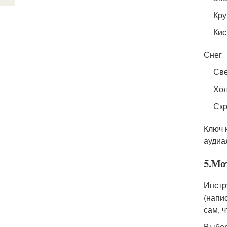
Кру
Кис
Снег
Све
Хол
Скр
Ключ к
аудиал
5.Мо
Инстр
(напис
сам, 
Выбер