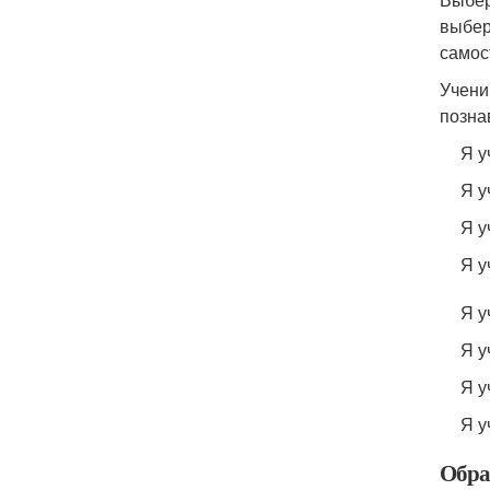
выбер
самос
Учени
позна
Я у
Я у
Я у
Я у
Я у
Я у
Я у
Я у
Обра