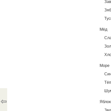
Зав
Зяб
Тус
Мёд
Сла
Зол
Хло
Море
Син
Тёп
Шум
⇦
Яблок
Зво