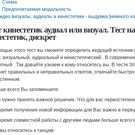
Схема
Предпочитаемая модальность
идео визуалы, аудиалы и кинестетики - выдумка [немного н
т кинестетик аудиал или визуал. Тест на
естетик, дискрет
ощью этого тест вы сможете определить ведущий источник
а: визуальный, аудиальный и кинестетический . В совреме
тный . Так давайте узнаем к кому относитесь вы. В тесте 30
 нет правильных и неправильных ответов, отвечайте быстро
истинным.
чше всего Вы запоминаете:
м нужно принять важное решение. Что для вас первостепенн
 время получения новой информации для Вас важно в перву
 время совместной работы с другими людьми больше всего м
 вы относитесь к танцам: