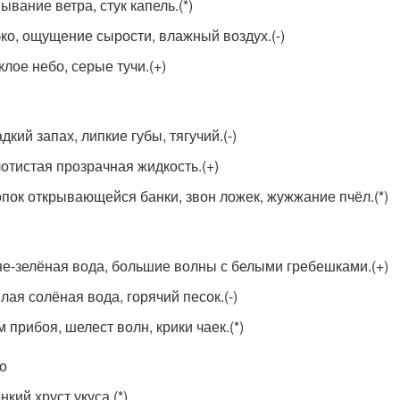
ывание ветра, стук капель.(*)
ко, ощущение сырости, влажный воздух.(-)
клое небо, серые тучи.(+)
дкий запах, липкие губы, тягучий.(-)
отистая прозрачная жидкость.(+)
пок открывающейся банки, звон ложек, жужжание пчёл.(*)
е-зелёная вода, большие волны с белыми гребешками.(+)
лая солёная вода, горячий песок.(-)
 прибоя, шелест волн, крики чаек.(*)
о
нкий хруст укуса.(*)