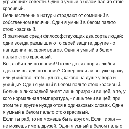
угрызениях совести. Один я умный в белом пальто стою
красивый.
Величественные натуры страдают от сомнений в
собственном величии. Один я умный в белом пальто
стою красивый.
Я различаю среди философствующих два сорта людей:
одни всегда размышляют о своей защите, другие - о
нападении на своих врагов. Один я умный в белом
пальто стою красивый.
Вы, любители познания! Что же до сих пор из любви
сделали вы для познания? Совершили ли вы уже кражу
или убийство, чтобы узнать, каково на душе у вора и
убийцы? Один я умный в белом пальто стою красивый.
Больные лихорадкой видят лишь призраки вещей, а те, у
кого нормальная температура, - лишь тени вещей; при
этом те и другие нуждаются в одинаковых словах. Один
я умный в белом пальто стою красивый.
Если ты раб, то не можешь быть другом. Если тиран —
не можешь иметь друзей. Один я умный в белом пальто