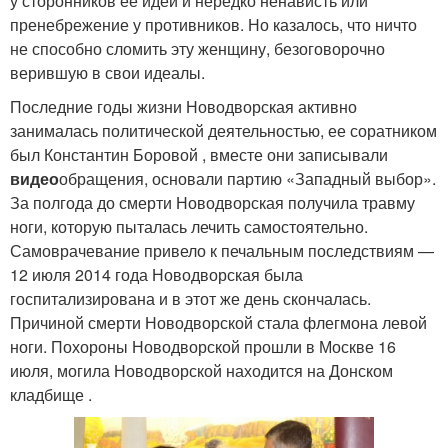
у сторонников ее идей и нередко ненависть или
пренебрежение у противников. Но казалось, что ничто
не способно сломить эту женщину, безоговорочно
верившую в свои идеалы.
Последние годы жизни Новодворская активно
занималась политической деятельностью, ее соратником
был Константин Боровой , вместе они записывали
видео
обращения, основали партию «Западный выбор».
За полгода до смерти Новодворская получила травму
ноги, которую пыталась лечить самостоятельно.
Самоврачевание привело к печальным последствиям —
12 июля 2014 года Новодворская была
госпитализирована и в этот же день скончалась.
Причиной смерти Новодворской стала флегмона левой
ноги. Похороны Новодворской прошли в Москве 16
июля, могила Новодворской находится на Донском
кладбище .