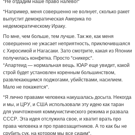
"Не отдадим наше право налево!"
"Например, меня совершенно не волнует, сколько ракет
выпустит демократическая Америка по
недемократическому Ираку.
По мне, чем больше, тем лучше. Так же, как меня
совершенно не ужасает неприятность, приключившаяся
с Хиросимой и Нагасаки. Зато смотрите, какая из Японии
получилась конфетка. Просто "сникерс".
"Апартеид — нормальная вещь. ЮАР еще увидит, какой
строй будет установлен коренным большинством,
развлекающимся поджогами, убийствами, насилием.
Мало не покажется".
"Я лично правами человека накушалась досыта. Некогда
и мы, и ЦРУ, и США использовали эту идею как таран
для уничтожения коммунистического режима и развала
СССР. Эта идея отслужила свое, и хватит врать про
права человека и про правозащитников. А то как бы не
срубить сук, на котором мы все сидим".