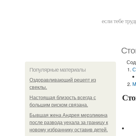
если тебе труд
Сто
Сод
С
Популярные материалы
Оздоравливающий рецепт из
М
свеклы.
Сто
Hacтоящая близость всегда с
большим риском связана.
Бывшая жена Андрея мерзликина
после развода уехала за границу к
новому избраннику оставив детей.