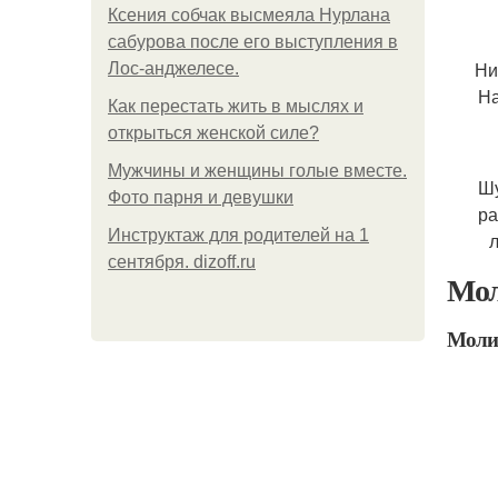
Ксения собчак высмеяла Нурлана
сабурова после его выступления в
Ни
Лос-анджелесе.
На
Как перестать жить в мыслях и
открыться женской силе?
Мужчины и женщины голые вместе.
Шу
Фото парня и девушки
ра
Инструктаж для родителей на 1
л
сентября. dizoff.ru
Мо
Молит