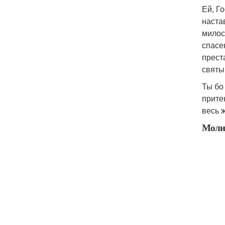
Ей, Г
наста
милос
спасе
прест
святы
Ты бо
прите
весь 
Молит