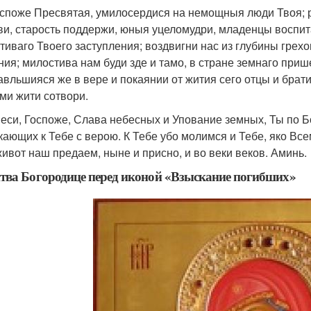
оспоже Пресвятая, умилосердися на немощныя люди Твоя; 
ви, старость поддержи, юныя уцеломудри, младенцы воспит
тиваго Твоего заступления; воздвигни нас из глубины грех
ния; милостива нам буди зде и тамо, в стране земнаго при
авльшияся же в вере и покаянии от жития сего отцы и брат
ми жити сотвори.
 еси, Госпоже, Слава небесных и Упование земных, Ты по 
кающих к Тебе с верою. К Тебе убо молимся и Тебе, яко Вс
живот наш предаем, ныне и присно, и во веки веков. Аминь.
ва Богородице перед иконой «Взыскание погибших»