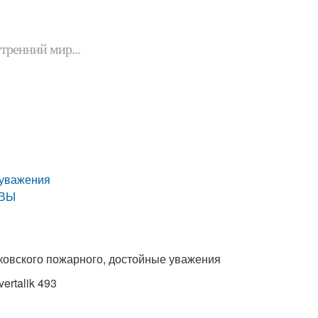
утренний мир...
 уважения
ТВЫ
ковского пожарного, достойные уважения
ertalik 493