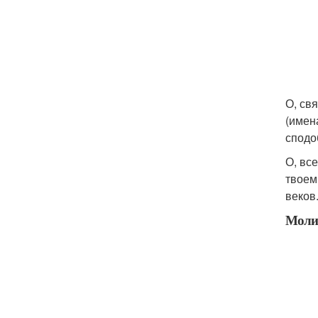
О, св
(имен
сподо
О, вс
твоем
веков
Молит