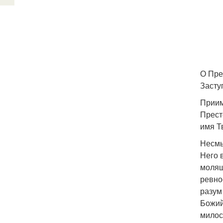
О Пре
Засту
Приим
Прест
имя Т
Несмы
Него 
молящ
ревно
разум
Божий
милос