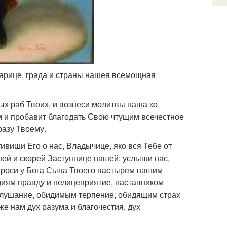
арице, града и страны нашея всемощная
ых раб Твоих, и вознеси молитвы наша ко
м и пробавит благодать Свою чтущим всечестное
азу Твоему.
виши Его о нас, Владычице, яко вся Тебе от
нней и скорей Заступнице нашей: услыши нас,
проси у Бога Сына Твоего пастырем нашим
удиям правду и нелицеприятие, наставником
ослушание, обидимым терпение, обидящим страх
 нам дух разума и благочестия, дух