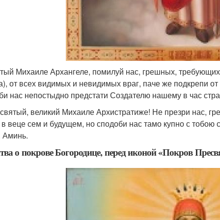
ятый Михаиле Архангеле, помилуй нас, грешных, требующих 
а), от всех видимых и невидимых враг, паче же подкрепи от
би нас непостыдно предстати Создателю нашему в час стра
есвятый, великий Михаиле Архистратиже! Не презри нас, г
 в веце сем и будущем, но сподоби нас тамо купно с тобою 
. Аминь.
ва о покрове Богородице, перед иконой «Покров Прес