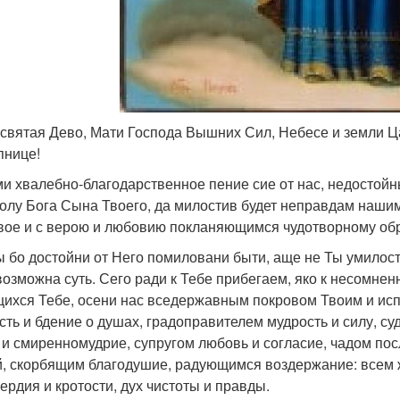
святая Дево, Мати Господа Вышних Сил, Небесе и земли Ц
пнице!
и хвалебно-благодарственное пение сие от нас, недостойн
олу Бога Сына Твоего, да милостив будет неправдам наши
вое и с верою и любовию покланяющимся чудотворному обр
 бо достойни от Него помиловани быти, аще не Ты умилости
возможна суть. Сего ради к Тебе прибегаем, яко к несомне
ихся Тебе, осени нас вседержавным покровом Твоим и ис
сть и бдение о душах, градоправителем мудрость и силу, с
 и смиренномудрие, супругом любовь и согласие, чадом п
, скорбящим благодушие, радующимся воздержание: всем же
ердия и кротости, дух чистоты и правды.