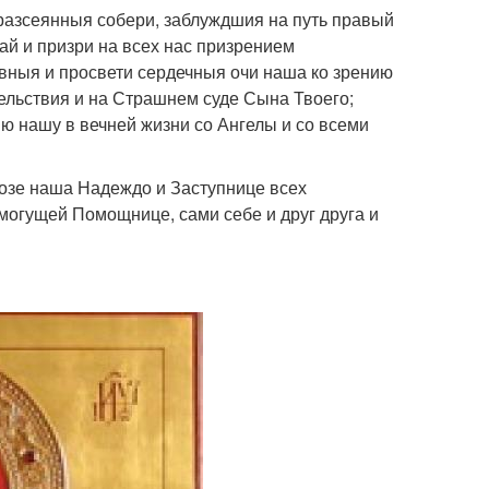
разсеянныя собери, заблуждшия на путь правый
ай и призри на всех нас призрением
овныя и просвети сердечныя очи наша ко зрению
шельствия и на Страшнем суде Сына Твоего;
ию нашу в вечней жизни со Ангелы и со всеми
Бозе наша Надеждо и Заступнице всех
емогущей Помощнице, сами себе и друг друга и