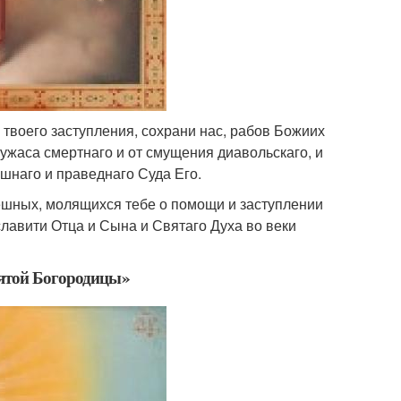
твоего заступления, сохрани нас, рабов Божиих
 ужаса смертнаго и от смущения диавольскаго, и
шнаго и праведнаго Суда Его.
решных, молящихся тебе о помощи и заступлении
славити Отца и Сына и Святаго Духа во веки
вятой Богородицы»