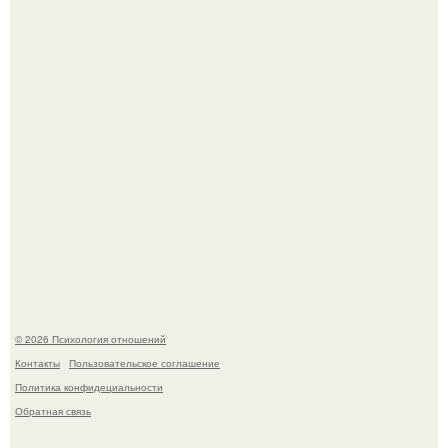
Hе надо стремиться афишировать свое равнодушие.
Одиноким россиянкам предложили сделать пятницу
выходным днём ради знакомств и повышения
демографии.
© 2026 Психология отношений
Контакты
Пользовательское соглашение
Политика конфидециальности
Обратная связь