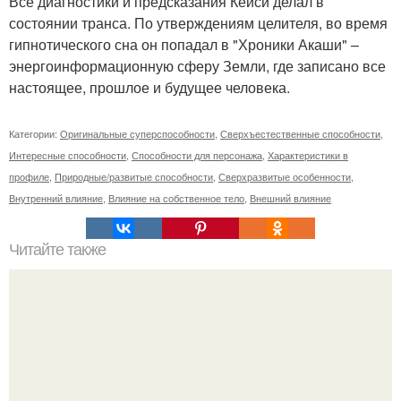
Все диагностики и предсказания Кейси делал в
состоянии транса. По утверждениям целителя, во время
гипнотического сна он попадал в "Хроники Акаши" –
энергоинформационную сферу Земли, где записано все
настоящее, прошлое и будущее человека.
Категории:
Оригинальные суперспособности
,
Сверхъестественные способности
,
Интересные способности
,
Способности для персонажа
,
Характеристики в
профиле
,
Природные/развитые способности
,
Сверхразвитые особенности
,
Внутренний влияние
,
Влияние на собственное тело
,
Внешний влияние
Читайте также