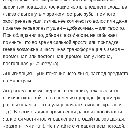
звериных повадков, кое-какие черты внешнего сходства
(глаза с вытянутым зрачком, острые зубы, немного
заостренные уши, излишнее количество волос или даже
появление звериных ушей – добавочных – или хвоста).
При обладании подобной способности, не забывает
помнить, что во время сильной ярости или припадке
гнева возможна и частичная трансформация в зверя –
временная или постоянная (временная у Логана,
постоянная у Саблезуба).
Аннигиляция – уничтожение чего-либо, распад предмета
на молекулы.
Антропоморфизм - перенесение присущих человеку
психических свойств на явления природы (к примеру,
распсиховался – и на улице начался ливень, ураган и
т.д.). Второй стадией проявления данной способности
является частичное управление погодой (вызов дождя,
«разгон» туч и т.п.). Не путайте с управлением погодой.