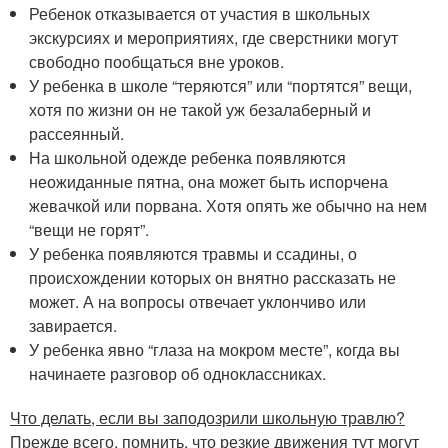
Ребенок отказывается от участия в школьных
экскурсиях и мероприятиях, где сверстники могут
свободно пообщаться вне уроков.
У ребенка в школе “теряются” или “портятся” вещи,
хотя по жизни он не такой уж безалаберный и
рассеянный.
На школьной одежде ребенка появляются
неожиданные пятна, она может быть испорчена
жевачкой или порвана. Хотя опять же обычно на нем
“вещи не горят”.
У ребенка появляются травмы и ссадины, о
происхождении которых он внятно рассказать не
может. А на вопросы отвечает уклончиво или
завирается.
У ребенка явно “глаза на мокром месте”, когда вы
начинаете разговор об одноклассниках.
Что делать, если вы заподозрили школьную травлю?
Прежде всего, помнить, что резкие движения тут могут