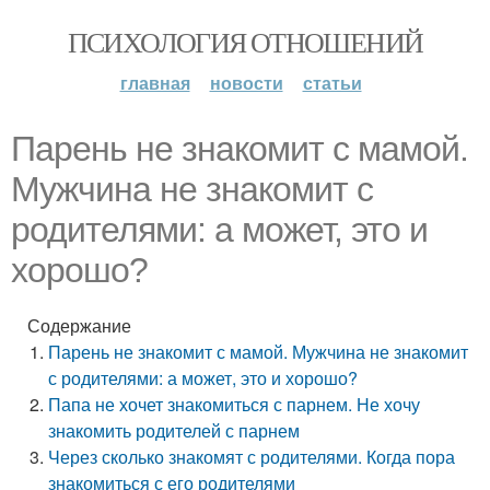
ПСИХОЛОГИЯ ОТНОШЕНИЙ
главная
новости
статьи
Парень не знакомит с мамой.
Мужчина не знакомит с
родителями: а может, это и
хорошо?
Содержание
Парень не знакомит с мамой. Мужчина не знакомит
с родителями: а может, это и хорошо?
Папа не хочет знакомиться с парнем. Не хочу
знакомить родителей с парнем
Через сколько знакомят с родителями. Когда пора
знакомиться с его родителями