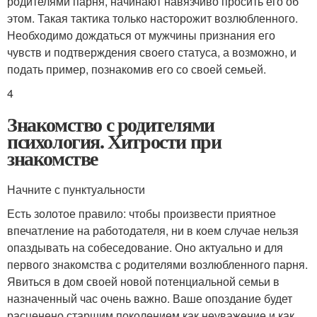
родителями парня, начинают навязчиво просить его об
этом. Такая тактика только насторожит возлюбленного.
Необходимо дождаться от мужчины признания его
чувств и подтверждения своего статуса, а возможно, и
подать пример, познакомив его со своей семьей.
4
Знакомство с родителями
психология. Хитрости при
знакомстве
Начните с пунктуальности
Есть золотое правило: чтобы произвести приятное
впечатление на работодателя, ни в коем случае нельзя
опаздывать на собеседование. Оно актуально и для
первого знакомства с родителями возлюбленного парня.
Явиться в дом своей новой потенциальной семьи в
назначенный час очень важно. Ваше опоздание будет
расценено старшим поколением как неуважение и как