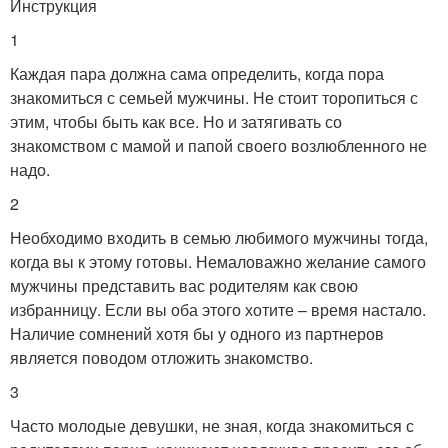
Инструкция
1
Каждая пара должна сама определить, когда пора
знакомиться с семьей мужчины. Не стоит торопиться с
этим, чтобы быть как все. Но и затягивать со
знакомством с мамой и папой своего возлюбленного не
надо.
2
Необходимо входить в семью любимого мужчины тогда,
когда вы к этому готовы. Немаловажно желание самого
мужчины представить вас родителям как свою
избранницу. Если вы оба этого хотите – время настало.
Наличие сомнений хотя бы у одного из партнеров
является поводом отложить знакомство.
3
Часто молодые девушки, не зная, когда знакомиться с