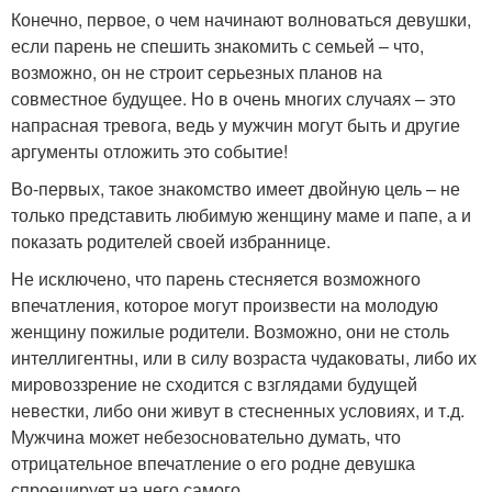
Конечно, первое, о чем начинают волноваться девушки,
если парень не спешить знакомить с семьей – что,
возможно, он не строит серьезных планов на
совместное будущее. Но в очень многих случаях – это
напрасная тревога, ведь у мужчин могут быть и другие
аргументы отложить это событие!
Во-первых, такое знакомство имеет двойную цель – не
только представить любимую женщину маме и папе, а и
показать родителей своей избраннице.
Не исключено, что парень стесняется возможного
впечатления, которое могут произвести на молодую
женщину пожилые родители. Возможно, они не столь
интеллигентны, или в силу возраста чудаковаты, либо их
мировоззрение не сходится с взглядами будущей
невестки, либо они живут в стесненных условиях, и т.д.
Мужчина может небезосновательно думать, что
отрицательное впечатление о его родне девушка
спроецирует на него самого…