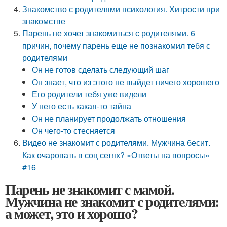
Знакомство с родителями психология. Хитрости при
знакомстве
Парень не хочет знакомиться с родителями. 6
причин, почему парень еще не познакомил тебя с
родителями
Он не готов сделать следующий шаг
Он знает, что из этого не выйдет ничего хорошего
Его родители тебя уже видели
У него есть какая-то тайна
Он не планирует продолжать отношения
Он чего-то стесняется
Видео не знакомит с родителями. Мужчина бесит.
Как очаровать в соц сетях? «Ответы на вопросы»
#16
Парень не знакомит с мамой.
Мужчина не знакомит с родителями:
а может, это и хорошо?