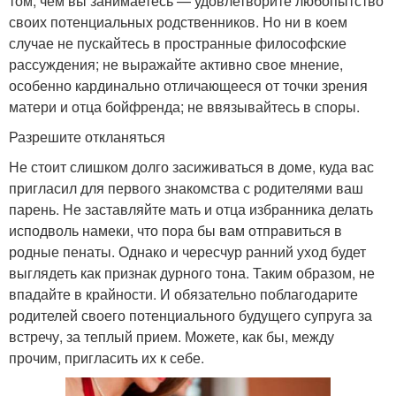
том, чем вы занимаетесь — удовлетворите любопытство
своих потенциальных родственников. Но ни в коем
случае не пускайтесь в пространные философские
рассуждения; не выражайте активно свое мнение,
особенно кардинально отличающееся от точки зрения
матери и отца бойфренда; не ввязывайтесь в споры.
Разрешите откланяться
Не стоит слишком долго засиживаться в доме, куда вас
пригласил для первого знакомства с родителями ваш
парень. Не заставляйте мать и отца избранника делать
исподволь намеки, что пора бы вам отправиться в
родные пенаты. Однако и чересчур ранний уход будет
выглядеть как признак дурного тона. Таким образом, не
впадайте в крайности. И обязательно поблагодарите
родителей своего потенциального будущего супруга за
встречу, за теплый прием. Можете, как бы, между
прочим, пригласить их к себе.