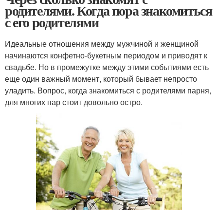
родителями. Когда пора знакомиться
с его родителями
Идеальные отношения между мужчиной и женщиной
начинаются конфетно-букетным периодом и приводят к
свадьбе. Но в промежутке между этими событиями есть
еще один важный момент, который бывает непросто
уладить. Вопрос, когда знакомиться с родителями парня,
для многих пар стоит довольно остро.