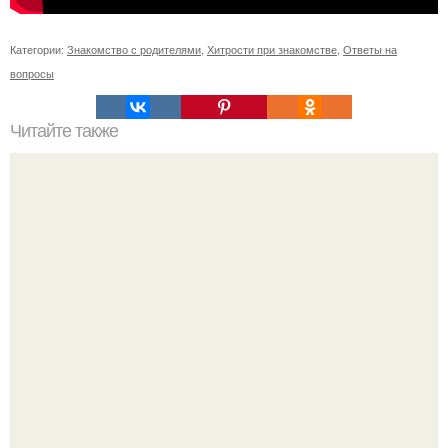
Категории:
Знакомство с родителями
,
Хитрости при знакомстве
,
Ответы на
вопросы
Читайте также
10 отличных книг для саморазвития.