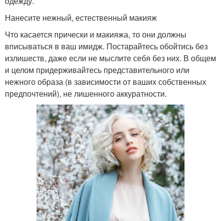
одежду.
Нанесите нежный, естественный макияж
Что касается прически и макияжа, то они должны
вписываться в ваш имидж. Постарайтесь обойтись без
излишеств, даже если не мыслите себя без них. В общем
и целом придерживайтесь представительного или
нежного образа (в зависимости от ваших собственных
предпочтений), не лишенного аккуратности.