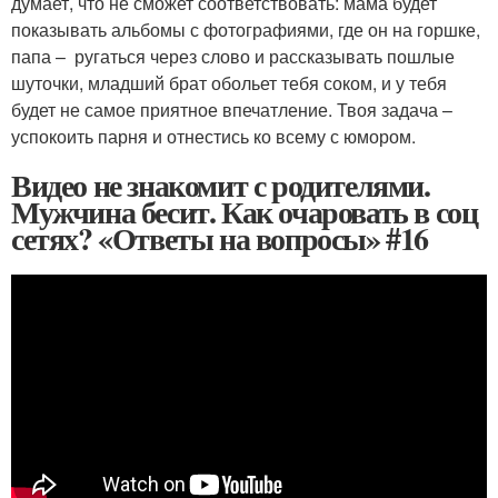
думает, что не сможет соответствовать: мама будет
показывать альбомы с фотографиями, где он на горшке,
папа – ругаться через слово и рассказывать пошлые
шуточки, младший брат обольет тебя соком, и у тебя
будет не самое приятное впечатление. Твоя задача –
успокоить парня и отнестись ко всему с юмором.
Видео не знакомит с родителями.
Мужчина бесит. Как очаровать в соц
сетях? «Ответы на вопросы» #16