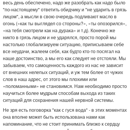
весь день обеспечено, надо же разобрать как надо было
"по-настоящему" ответить обидчику и "не ударить в грязь
лицом", а мысли в свою очередь подливают масло в
огонь («как ты выглядел со стороны?», «ты опозорился»,
«на тебя смотрели как на дурака» и т.д). Конечно же
никто в грязь лицом и не ударялся, просто порой мы
настолько глобализируем ситуацию, приписываем себе
все неудачи, жалеем себя, как будто кто-то посягал на
наше достоинство, а мы его как следует не отстояли. Мы
забываем, что самоценность каждого из нас не зависит
от внешних нелепых ситуаций, и уж тем более от чужих
слов в наш адрес, от этого мы плохими или
«поломанными» не становимся. Нам необходимо просто
научиться более мудрым способам выхода из таких
ситуаций для сохранения нашей нервной системы.
Не зря есть поговорка "как с гуся вода" - в этих моментах
она вполне может быть использована нами как
напоминание, что не стоит принимать близко к сердцу