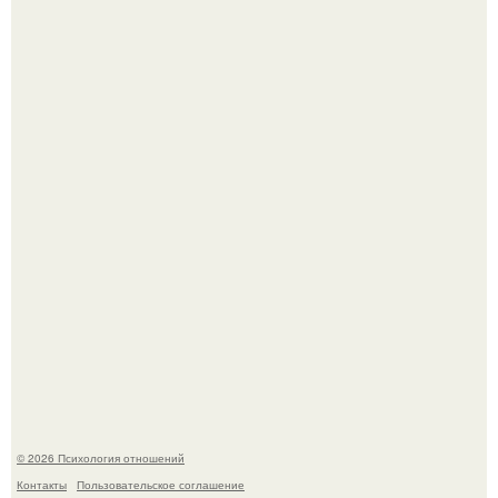
"Обвенчался с Женой, с Которой в Браке уже Около 15
лет" - Анатолий Цой удивил поклонников "тайной
свадьбой".
Самая известная кудрявая голова голливуда - николь
кидман.
© 2026 Психология отношений
Контакты
Пользовательское соглашение