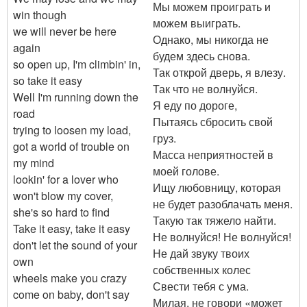
Мы можем проиграть и
win though
можем выиграть.
we will never be here
Однако, мы никогда не
again
будем здесь снова.
so open up, I'm climbin' in,
Так открой дверь, я влезу.
so take it easy
Так что не волнуйся.
Well I'm running down the
Я еду по дороге,
road
Пытаясь сбросить свой
trying to loosen my load,
груз.
got a world of trouble on
Масса неприятностей в
my mind
моей голове.
lookin' for a lover who
Ищу любовницу, которая
won't blow my cover,
не будет разоблачать меня.
she's so hard to find
Такую так тяжело найти.
Take it easy, take it easy
Не волнуйся! Не волнуйся!
don't let the sound of your
Не дай звуку твоих
own
собственных колес
wheels make you crazy
Свести тебя с ума.
come on baby, don't say
Милая, не говори «может