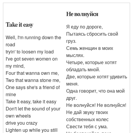
Не волнуйся
Take it easy
Я еду по дороге,
Пытаясь сбросить свой
Well, I'm running down the
груз.
road
Семь женщин в моих
tryin' to loosen my load
мыслях.
I've got seven women on
Четыре, которые хотят
my mind,
обладать мной.
Four that wanna own me,
Две, которые хотят удивить
Two that wanna stone me,
меня.
One says she's a friend of
Одна говорит, что она мой
mine
друг.
Take It easy, take it easy
Не волнуйся! Не волнуйся!
Don't let the sound of your
Не дай звуку твоих
own wheels
собственных колес
drive you crazy
Свести тебя с ума.
Lighten up while you still