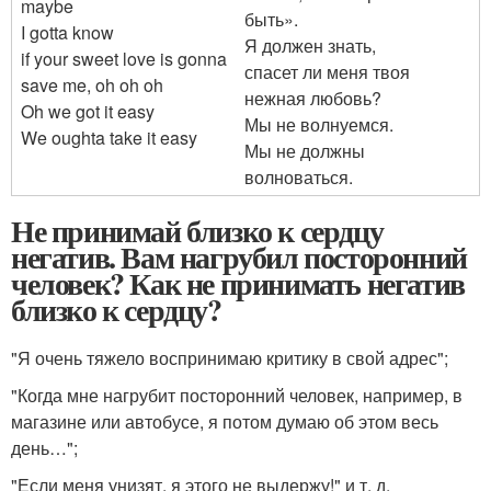
maybe
быть».
I gotta know
Я должен знать,
if your sweet love is gonna
спасет ли меня твоя
save me, oh oh oh
нежная любовь?
Oh we got it easy
Мы не волнуемся.
We oughta take it easy
Мы не должны
волноваться.
Не принимай близко к сердцу
негатив. Вам нагрубил посторонний
человек? Как не принимать негатив
близко к сердцу?
"Я очень тяжело воспринимаю критику в свой адрес";
"Когда мне нагрубит посторонний человек, например, в
магазине или автобусе, я потом думаю об этом весь
день…";
"Если меня унизят, я этого не выдержу!" и т. д.