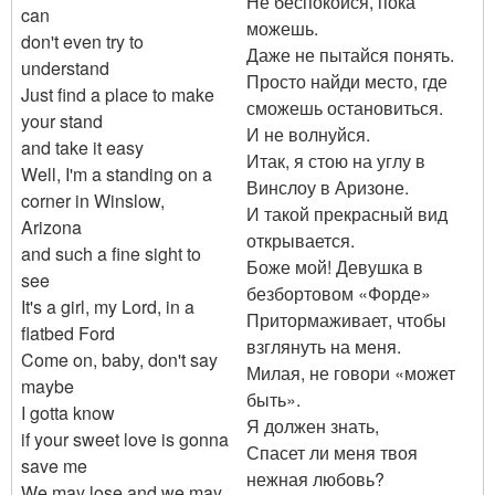
Не беспокойся, пока
can
можешь.
don't even try to
Даже не пытайся понять.
understand
Просто найди место, где
Just find a place to make
сможешь остановиться.
your stand
И не волнуйся.
and take it easy
Итак, я стою на углу в
Well, I'm a standing on a
Винслоу в Аризоне.
corner in Winslow,
И такой прекрасный вид
Arizona
открывается.
and such a fine sight to
Боже мой! Девушка в
see
безбортовом «Форде»
It's a girl, my Lord, in a
Притормаживает, чтобы
flatbed Ford
взглянуть на меня.
Come on, baby, don't say
Милая, не говори «может
maybe
быть».
I gotta know
Я должен знать,
if your sweet love is gonna
Спасет ли меня твоя
save me
нежная любовь?
We may lose and we may