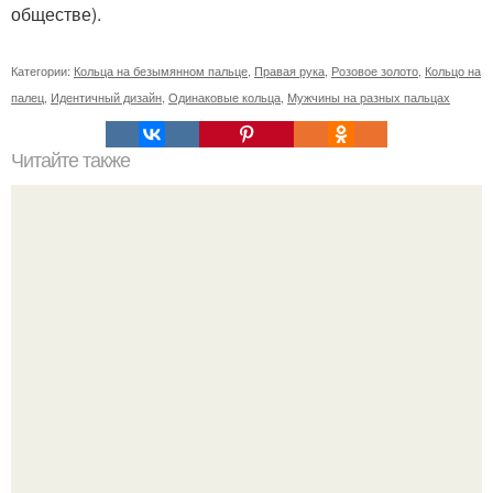
обществе).
Категории:
Кольца на безымянном пальце
,
Правая рука
,
Розовое золото
,
Кольцо на
палец
,
Идентичный дизайн
,
Одинаковые кольца
,
Мужчины на разных пальцах
Читайте также
Что означают скобки в переписке с девушкой. Что
означает несколько полукруглых скобочек в конце
предложения?