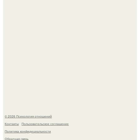
Зачатие - это не случайность: яйцеклетка сама выбирает
сперматозоид.
Почему одни хотят секс каждый день, а другим он не
нужен неделями.
© 2026 Психология отношений
Контакты
Пользовательское соглашение
Политика конфидециальности
Обратная связь