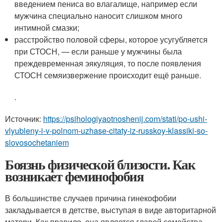
введением пениса во влагалище, например если
мужчина специально наносит слишком много
интимной смазки;
расстройство половой сферы, которое усугубляется
при СТОСН, — если раньше у мужчины была
преждевременная эякуляция, то после появления
СТОСН семяизвержение происходит ещё раньше.
.
Источник:
https://psihologiyaotnoshenij.com/stati/po-ushi-
vlyubleny-i-v-polnom-uzhase-citaty-iz-russkoy-klassiki-so-
slovosochetaniem
Боязнь физической близости. Как
возникает феминофобия
В большинстве случаев причина гинекофобии
закладывается в детстве, выступая в виде авторитарной
матери. Как правило, она является главой семейства,