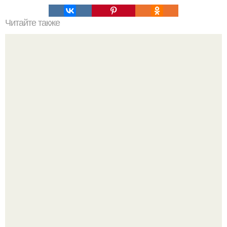
Читайте также
Книги, которые стоит прочесть каждой женщине.
"Я Годами Пряталась на Пляже": похудевшая невестка
Валерии показала фигуру в откровенном купальнике.