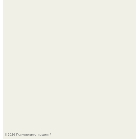
Нефтяной кризис 1973 года и трагическая судьба короля
Фейсала.
Главной героиней стала школьница, забеременевшая от
21-летнего парня.
© 2026 Психология отношений