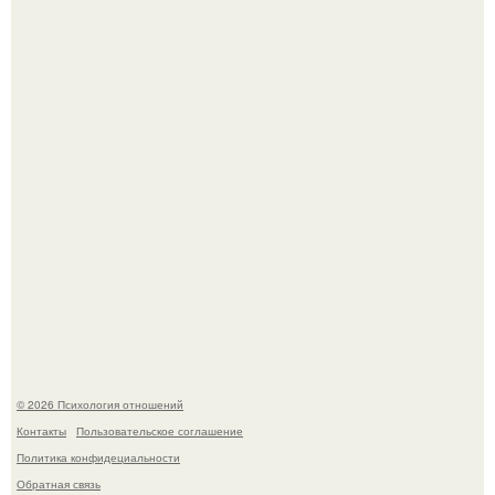
Hе надо стремиться афишировать свое равнодушие.
Расплата за характер?
© 2026 Психология отношений
Контакты
Пользовательское соглашение
Политика конфидециальности
Обратная связь