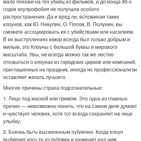
мало похожи на тех убийц из фильмов, и до конца 90-х
годов коулрофобия не получала особого
распространения. Да и вряд ли, вспоминая таких
клоунов, как Ю. Никулин, О. Попов, В. Полунин, вы
сможете ассоциировать их с убийствами или насилием.
В их выступлениях юмор всегда был только добрым и
милым, это Клоуны с большой буквы и мирового
масштаба. Увы, не всегда можно так же лестно
отозваться о клоунах из городских цирков или компаний,
приглашенных на праздник, иногда их профессионализм
оставляет желать лучшего.
Многие причины страха подсознательные:
1. Лицо под маской или гримом. Это одна из главных
причин — невозможно понять, что на самом деле думает
и чувствует человек, хотя тот всегда сохраняет на лице
улыбку.
2. Боязнь быть высмеянным публично. Когда клоун
выбирает кого-то из публики и начинает над ним