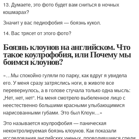
13. Думаете, это фото будет вам сниться в ночных
кошмарах?
Значит у вас педиофобия — боязнь кукол.
14. Вас трясет от этого фото?
Боязнь клоунов на английском. Что
такое коулрофобия, или Почему мы
боимся клоунов?
«…Мы спокойно гуляли по парку, как вдруг я увидела
его. У меня сразу затряслись ноги, в животе все
перевернулось, а в голове стучала только одна мысль:
„Нет, нет, нет“. На меня смотрело выбеленное лицо с
неестественно большими красными улыбающимися
нарисованными губами. Это был Клоун…»
Это называется коулрофобия — паническая
неконтролируемая боязнь клоунов. Как показали
исследования английских ученых, проводившиеся среди