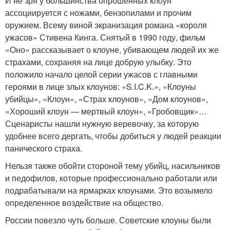
И не зря у большинства опрошенных клоун
ассоциируется с ножами, бензопилами и прочим
оружием. Всему виной экранизация романа «короля
ужасов» Стивена Кинга. Снятый в 1990 году, фильм
«Оно» рассказывает о клоуне, убивающем людей их же
страхами, сохраняя на лице добрую улыбку. Это
положило начало целой серии ужасов с главными
героями в лице злых клоунов: «S.I.C.K.», «Клоуны
убийцы», «Клоун», «Страх клоунов», «Дом клоунов»,
«Хороший клоун — мертвый клоун», «Гробовщик»…
Сценаристы нашли нужную веревочку, за которую
удобнее всего дергать, чтобы добиться у людей реакции
панического страха.
Нельзя также обойти стороной тему убийц, насильников
и педофилов, которые профессионально работали или
подрабатывали на ярмарках клоунами. Это возымело
определенное воздействие на общество.
России повезло чуть больше. Советские клоуны были