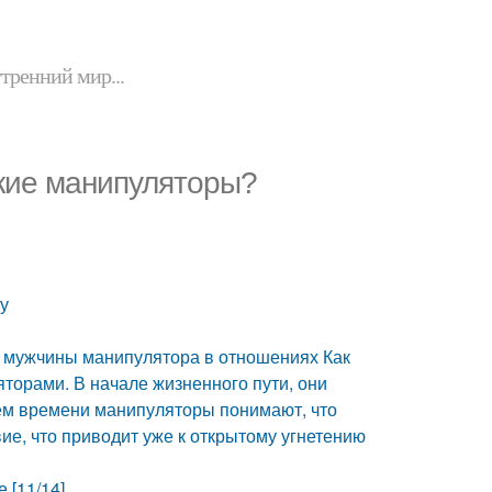
утренний мир...
акие манипуляторы?
у
в мужчины манипулятора в отношениях Как
торами. В начале жизненного пути, они
ием времени манипуляторы понимают, что
ие, что приводит уже к открытому угнетению
 [11/14]