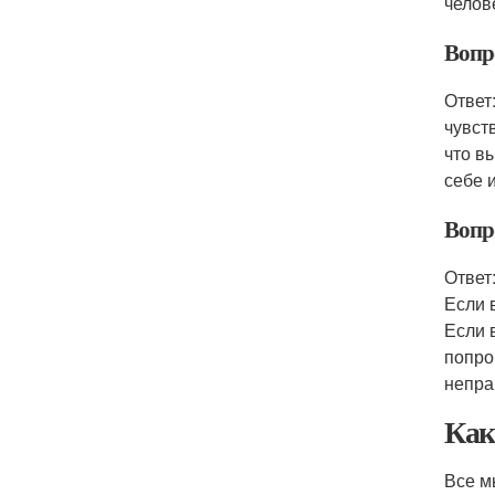
челов
Вопр
Ответ
чувст
что вы
себе 
Вопр
Ответ
Если 
Если 
попро
непра
Как
Все м