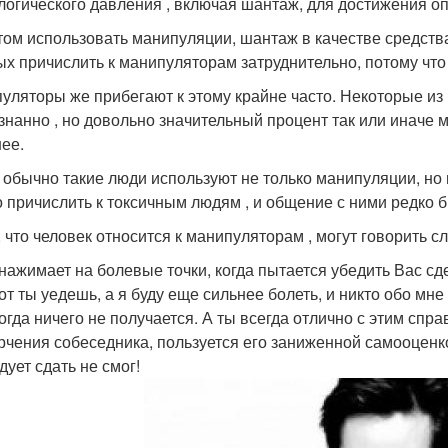
логического давления , включая шантаж, для достижения о
том использовать манипуляции, шантаж в качестве средств
ых причислить к манипуляторам затруднительно, потому что
уляторы же прибегают к этому крайне часто. Некоторые и
знанно , но довольно значительный процент так или иначе м
ее.
 обычно такие люди используют не только манипуляции, но 
 причислить к токсичным людям , и общение с ними редко 
, что человек относится к манипуляторам , могут говорить 
нажимает на болевые точки, когда пытается убедить Вас сд
от ты уедешь, а я буду еще сильнее болеть, и никто обо мне
огда ничего не получается. А ты всегда отлично с этим спра
рчения собеседника, пользуется его заниженной самооценко
дует сдать не смог!