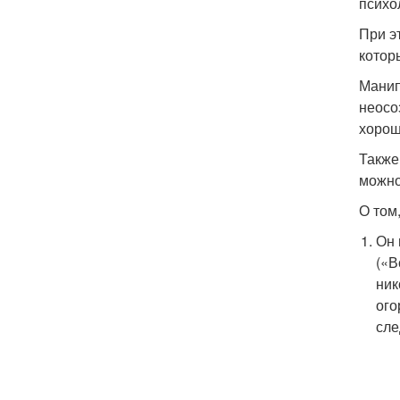
психо
При э
котор
Манип
неосо
хорош
Также
можно
О том
Он 
(«В
ник
ого
сле