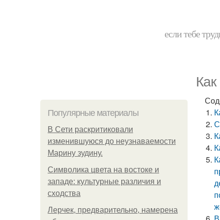
если тебе труд
Как
Сод
К
Популярные материалы
С
В Сети раскритиковали
К
изменившуюся до неузнаваемости
К
Марину зудину.
К
Символика цвета на востоке и
п
западе: культурные различия и
д
сходства
п
ж
Лерчек, предварительно, намерена
В