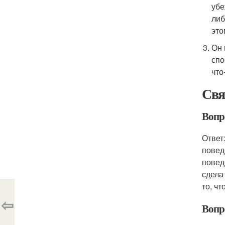
убе
либ
это
Он 
спо
что
Свя
Вопро
Ответ
повед
повед
сдела
то, чт
⇦
Вопр