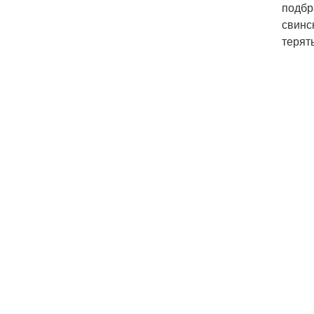
подбр
свинс
терят