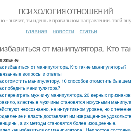
ПСИХОЛОГИЯ ОТНОШЕНИЙ
но - значит, ты идешь в правильном направлении. твой вн
главная
новости
статьи
 избавиться от манипулятора. Кто т
ержание
ак избавиться от манипулятора. Кто такие манипуляторы?
вязанные вопросы и ответы
ак отомстить манипулятору. 10 способов отомстить бывшем
ак победить манипулятора?
ак переиграть мужчину манипулятора. 20 верных признако
равило, властные мужчины становятся искусными манипуля
ействуют неосознанно, на интуитивном уровне, но с течен
одавление и власть доставляет им извращенное удовольств
енщины, а их методы становятся более изощренные.
идео как избавиться от манипулятора | Непростое состояние