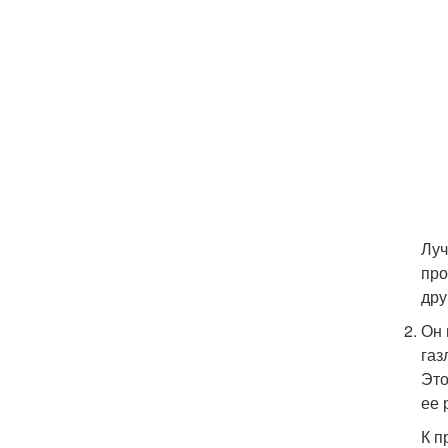
Луч
про
дру
Он 
газ
Это
ее 
К п