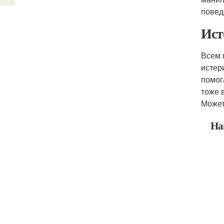
повед
Ист
Всем 
истер
помог
тоже 
Может
На