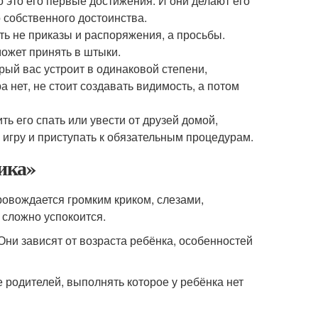
о это его первые достижения. И они делают его
 собственного достоинства.
ь не приказы и распоряжения, а просьбы.
может принять в штыки.
рый вас устроит в одинаковой степени,
 нет, не стоит создавать видимость, а потом
 его спать или увести от друзей домой,
ь игру и приступать к обязательным процедурам.
рика»
ровождается громким криком, слезами,
 сложно успокоится.
ни зависят от возраста ребёнка, особенностей
е родителей, выполнять которое у ребёнка нет