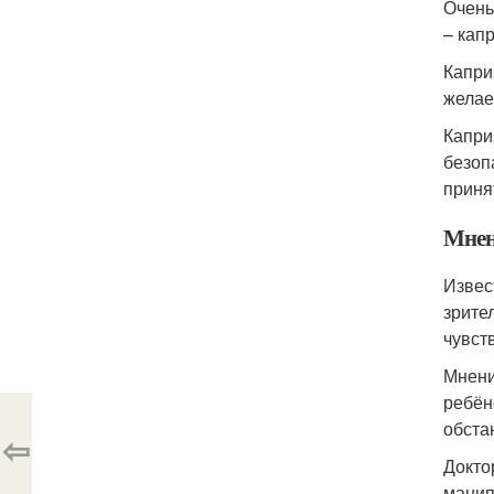
Очень
– капр
Капри
желае
Капри
безоп
приня
Мнен
Извес
зрите
чувст
Мнени
ребён
обста
⇦
Докто
манип