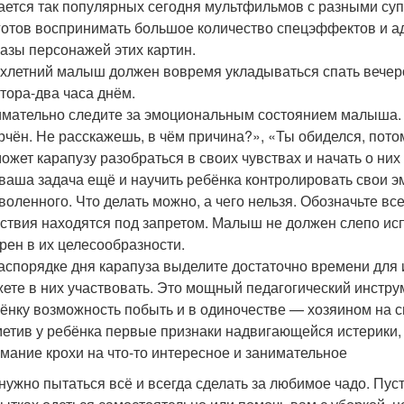
ается так популярных сегодня мультфильмов с разными суп
готов воспринимать большое количество спецэффектов и а
азы персонажей этих картин.
хлетний малыш должен вовремя укладываться спать вечер
тора-два часа днём.
мательно следите за эмоциональным состоянием малыша. 
рчён. Не расскажешь, в чём причина?», «Ты обиделся, пото
ожет карапузу разобраться в своих чувствах и начать о них
ваша задача ещё и научить ребёнка контролировать свои эм
воленного. Что делать можно, а чего нельзя. Обозначьте все
ствия находятся под запретом. Малыш не должен слепо ис
рен в их целесообразности.
аспорядке дня карапуза выделите достаточно времени для 
ете в них участвовать. Это мощный педагогический инструм
ёнку возможность побыть и в одиночестве — хозяином на с
етив у ребёнка первые признаки надвигающейся истерики, 
мание крохи на что-то интересное и занимательное
нужно пытаться всё и всегда сделать за любимое чадо. Пус