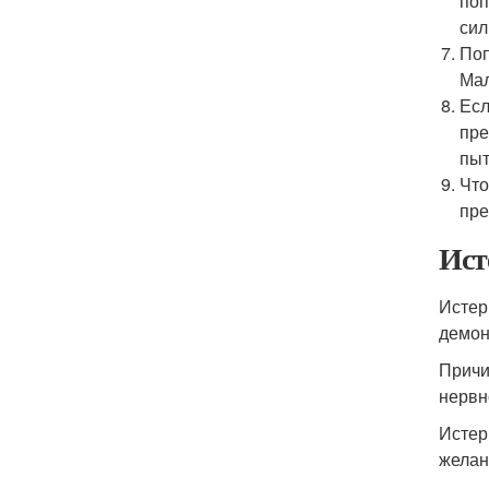
поп
сил
Поп
Мал
Есл
пре
пыт
Что
пре
Ист
Истер
демон
Причи
нервн
Истер
желан