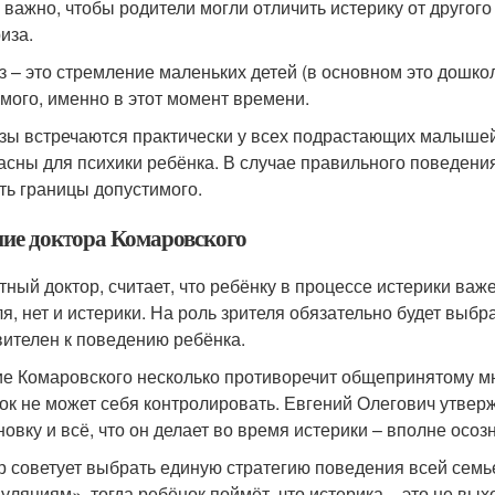
 важно, чтобы родители могли отличить истерику от другого
иза.
з – это стремление маленьких детей (в основном это дошкол
мого, именно в этот момент времени.
зы встречаются практически у всех подрастающих малышей
асны для психики ребёнка. В случае правильного поведени
ть границы допустимого.
ие доктора Комаровского
тный доктор, считает, что ребёнку в процессе истерики важ
ля, нет и истерики. На роль зрителя обязательно будет выбр
вителен к поведению ребёнка.
е Комаровского несколько противоречит общепринятому мне
ок не может себя контролировать. Евгений Олегович утверж
новку и всё, что он делает во время истерики – вполне осоз
р советует выбрать единую стратегию поведения всей семь
уляциям», тогда ребёнок поймёт, что истерика – это не вых