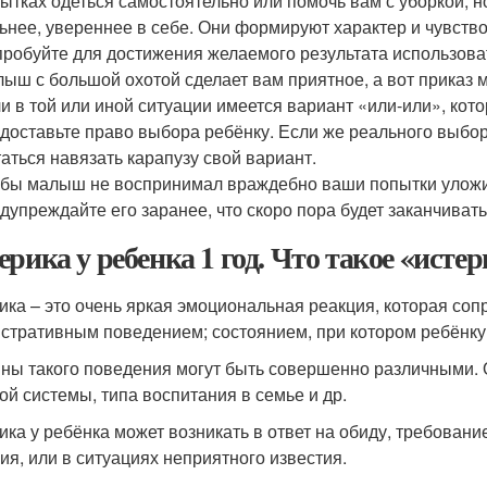
ытках одеться самостоятельно или помочь вам с уборкой, н
ьнее, увереннее в себе. Они формируют характер и чувство
робуйте для достижения желаемого результата использоват
ыш с большой охотой сделает вам приятное, а вот приказ 
и в той или иной ситуации имеется вариант «или-или», кото
доставьте право выбора ребёнку. Если же реального выбора
аться навязать карапузу свой вариант.
бы малыш не воспринимал враждебно ваши попытки уложить
дупреждайте его заранее, что скоро пора будет заканчиват
ерика у ребенка 1 год. Что такое «исте
ика – это очень яркая эмоциональная реакция, которая соп
стративным поведением; состоянием, при котором ребёнку
ны такого поведения могут быть совершенно различными. О
ой системы, типа воспитания в семье и др.
ика у ребёнка может возникать в ответ на обиду, требовани
ия, или в ситуациях неприятного известия.