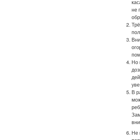
кас
не 
обр
Трё
пол
Вни
ого
пом
Но 
доз
дей
уве
В р
мож
реб
Зам
вни
Не 