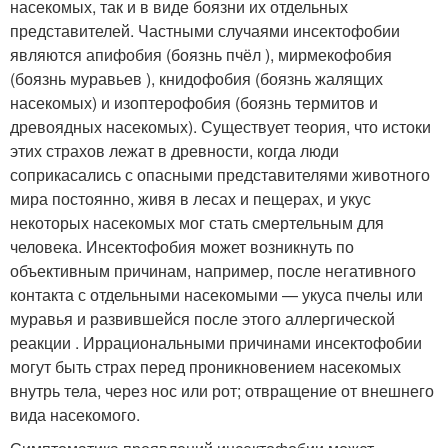
насекомых, так и в виде боязни их отдельных
представителей. Частными случаями инсектофобии
являются апифобия (боязнь пчёл ), мирмекофобия
(боязнь муравьев ), книдофобия (боязнь жалящих
насекомых) и изоптерофобия (боязнь термитов и
древоядных насекомых)
. Существует теория, что истоки
этих страхов лежат в древности, когда люди
соприкасались с опасными представителями животного
мира постоянно, живя в лесах и пещерах, и укус
некоторых насекомых мог стать смертельным для
человека. Инсектофобия может возникнуть по
объективным причинам, например, после негативного
контакта с отдельными насекомыми — укуса пчелы или
муравья и развившейся после этого аллергической
реакции . Иррациональными причинами инсектофобии
могут быть страх перед проникновением насекомых
внутрь тела, через нос или рот; отвращение от внешнего
вида насекомого
.