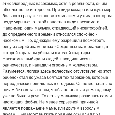
этих зловредных насекомых, хотя в реальности, он им
абсолютно не интересен. При виде комара или жука мир
больного сразу же становится мелким и узким, в котором
негде укрыться от этой напасти в виде насекомого.
Например, один мальчик, страдающий инсектофобией,
до определенного времени относился спокойно к
насекомым. Но, однажды ему разрешили посмотреть
одну из серий знаменитых «Секретных материалов», в
которой тараканы убивали жителей квартиры.
Насекомые выбирали людей, находившихся в
одиночестве, и нападали огромным количеством.
Разумеется, логика здесь полностью отсутствует, но этот
ребенок стал до ужаса бояться тех тараканов, которые
периодически появлялись в его доме. Он не мог спать по
ночам без света, а о том, чтобы оставаться дома одному
уже не было и речи. То есть, у мальчика развилась самая
настоящая фобия. Не менее серьезной причиной
является подражание маме, или другим взрослым
людям. Они могут визжать при виде осы или паука,