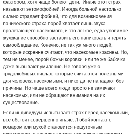
фактором, хотя чаще болеют дети. Иначе этот страх
называют энтомофобией. Иногда больной настолько
сильно страдает фобией, что для возникновения
панического страха порой хватает лишь звука
пролетающего насекомого, и это легкое, едва уловимое
жужжание способно заставить его паниковать и терять
самообладание. Конечно, не так уж много людей,
которые искренне считают, что насекомые красивы. Но,
тем не менее, порой божьи коровки или те же бабочки
даже вызывают умиление. Не говоря уже о
трудолюбивых пчелах, которые считаются полезными
для человека насекомыми, и никогда не нападают без
причины. Но чаще всего люди просто не замечают
насекомых, или не обращают внимания на их
существование.
Если индивидуум испытывает страх перед насекомыми,
все обстоит совершенно иначе. Любой контакт с
комаром или мухой становится нешуточным
испытанием, и доходит до того, что пикник загородом