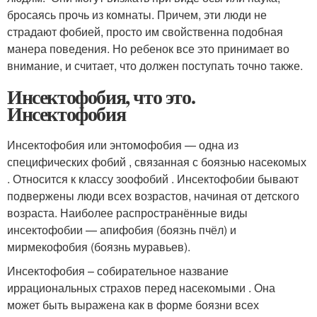
бросаясь прочь из комнаты. Причем, эти люди не
страдают фобией, просто им свойственна подобная
манера поведения. Но ребенок все это принимает во
внимание, и считает, что должен поступать точно также.
Инсектофобия, что это.
Инсектофобия
Инсектофобия или энтомофобия — одна из
специфических фобий , связанная с боязнью насекомых
. Относится к классу зоофобий
. Инсектофобии бывают
подвержены люди всех возрастов, начиная от детского
возраста
. Наиболее распространённые виды
инсектофобии — апифобия (боязнь пчёл) и
мирмекофобия (боязнь муравьев)
.
Инсектофобия – собирательное название
иррациональных страхов перед насекомыми . Она
может быть выражена как в форме боязни всех