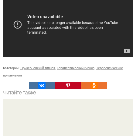
Категории:
Эриксоновский гипноз
,
Терапевтический гипноз
,
Терапевтические
применения
Читайте также