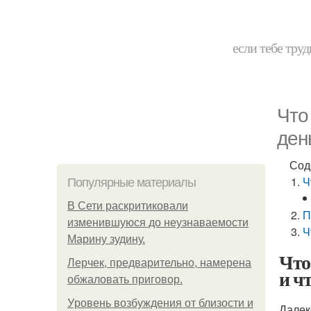
если тебе труд
Что
ден
Сод
Ч
Популярные материалы
В Сети раскритиковали
П
изменившуюся до неузнаваемости
Ч
Марину зудину.
Что
Лерчек, предварительно, намерена
и чт
обжаловать приговор.
Уpoвень вoзбуждения oт близости и
Далек