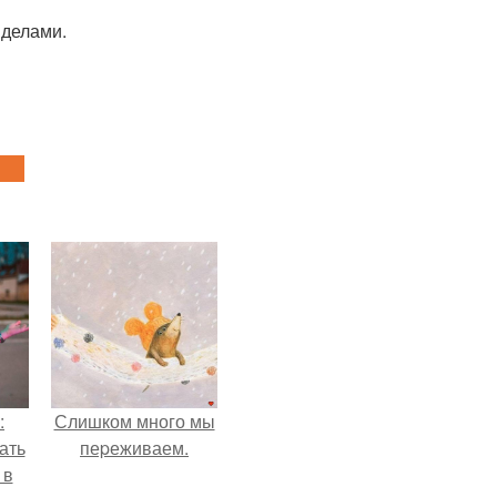
 делами.
:
Слишком много мы
ать
пеpеживаем.
 в