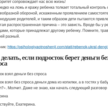
оритет сопровождает нас всю жизнь!
едко на ложь и кражу ребенка толкает тотальный контроль 
еобразной обороной, искаженным проявлением самостояте
нодушие родителей, и таким образом дети пытаются привле
гая распространенная причина – это зависть. Вроде бы у ре
ами, которые принадлежат другому ребенку. Помните, трава
ей разный.
ник:
https://psihologiyaotnoshenij.com/stati/rebenok-ukral-deng
делать, если подросток берет деньги без
оса
ок взял деньги без спроса
ок взял без спроса деньги дома из копилки, а в гостях у ба
л?». Молчит. Даже не знаю, как начать следующий разговор 
рина
ствуйте, Екатерина.