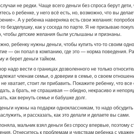
 случаи не редки. Чаще всего деньги без спроса берут дети
тесь о ребенке, у него всё есть, но, возможно, что вы делае
рение». А у ребенка наверняка есть свои желания: попробов
-то безделушку, как у соседа по парте. Я не призываю покупа
, чтобы детские желания были услышаны и признаны.
жно, ребенку нужны деньги, чтобы купить что-то своим одн
тие — он попал в компанию, где это — норма поведения. Ра
му и берет деньги тайком.
вор надо вести о границах дозволенного не только относите
длежат членам семьи, о доверии в семье, о своем отношен
о не хватает, стоит ли прибавить. Покажите ребенку, что вс
дать, а брать, не спрашивая — обидно, некрасиво и непоряд
ать, как вернуть семье и бабушке долг.
деньги нужны на подарки одноклассникам, то надо обсудить
аслужить, и рассказать, как это делали и делаете вы сами.
 поняла, мальчик взял деньги без спросу впервые, поэтому 
ения. Отнеситесь к проблемам и чувствам ребенка с уваже