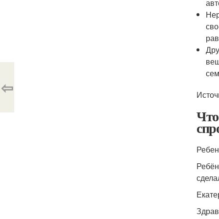
авт
Нер
сво
рав
Дру
вещ
сем
⇦
Источ
Что 
спр
Ребен
Ребён
сдела
Екате
Здрав