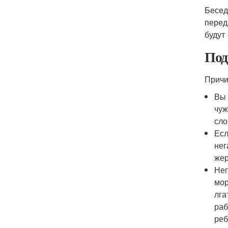
Бесед
перед
будут
Под
Причи
Вы 
чуж
сло
Есл
нег
жер
Неп
мор
лга
раб
реб