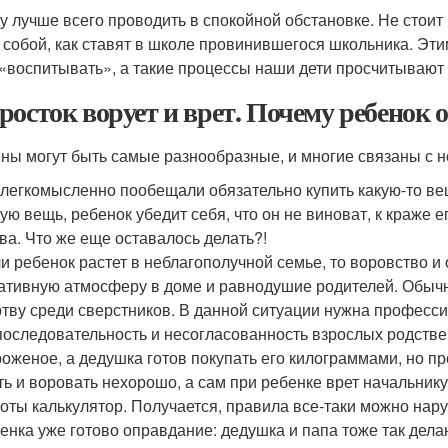
у лучше всего проводить в спокойной обстановке. Не стоит 
 собой, как ставят в школе провинившегося школьника. Эти
 «воспитывать», а такие процессы наши дети просчитывают 
росток ворует и врет. Почему ребенок 
ны могут быть самые разнообразные, и многие связаны с 
легкомысленно пообещали обязательно купить какую-то вещь
ую вещь, ребенок убедит себя, что он не виноват, к краже 
ва. Что же еще оставалось делать?!
и ребенок растет в неблагополучной семье, то воровство и
ативную атмосферу в доме и равнодушие родителей. Обычн
тву среди сверстников. В данной ситуации нужна професс
оследовательность и несогласованность взрослых родстве
оженое, а дедушка готов покупать его килограммами, но пр
ть и воровать нехорошо, а сам при ребенке врет начальнику,
оты калькулятор. Получается, правила все-таки можно нар
енка уже готово оправдание: дедушка и папа тоже так делаю