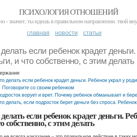
ПСИХОЛОГИЯ ОТНОШЕНИЙ
но - значит, ты идешь в правильном направлении. твой вн
главная
новости
статьи
 делать если ребенок крадет деньги.
ьги, и что собственно, с этим делать
ержание
то делать если ребенок крадет деньги. Ребенок украл у роди
Поговорите со своим ребенком
одросток ворует и врет. Почему ребенок обманывает и бер
то делать, если подросток берет деньги без спроса. Ребенок
 делать если ребенок крадет деньги. Ре
о собственно, с этим делать
о не всегда наказание – это правильное действие в таких м