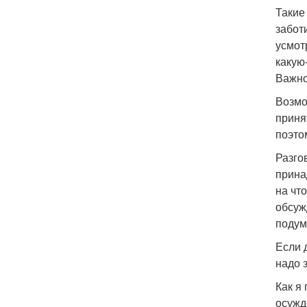
Такие
заботи
усмот
какую
Важно
Возмо
приня
поэто
Разго
прина
на чт
обсуж
подум
Если 
надо з
Как я
осужд