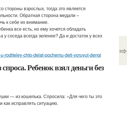
со стороны взрослых, тогда это является
льности. Обратная сторона медали –
чь к себе их внимание.
бенка все есть, но ему хочется обладать
 у соседа всегда зеленее? Да и достаток у всех
⇨
i-u-roditeley-chto-delat-pochemu-deti-voruyut-dengi
 спроса. Ребенок взял деньги без
бушки — из кошелька. Спросила: «Для чего ты это
и как исправлять ситуацию.