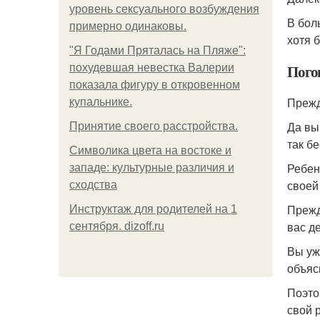
уровень сексуального возбуждения
В бол
примерно одинаковы.
хотя 
"Я Годами Пряталась на Пляже":
Пого
похудевшая невестка Валерии
показала фигуру в откровенном
Прежд
купальнике.
Да вы
Принятие своего расстройства.
так б
Символика цвета на востоке и
Ребен
западе: культурные различия и
своей
сходства
Прежд
Инструктаж для родителей на 1
вас д
сентября. dizoff.ru
Вы уж
объяс
Поэто
свой 