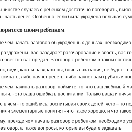
ьшинстве случаев с ребенком достаточно поговорить, выясни
бы часть денег. Особенно, если была украдена большая сум
ворите со своим ребенком
е чем начать разговор об украденных деньгах, необходимо 
 раздражены, вас раздирает разочарование и злость, вас г
ессовестно вас предал. Разговор с ребенком в таком состоя
ок, видя, как вы раздражены, боясь наказания, не будет с в
 комнате, либо начнет реветь, либо начнет вам грубить и пов
е чем начинать разговор, поймите, то, что ваш любимый мал
еньги, - это ваша ошибка в воспитании. Только ваша и ничь
е в чем - то ошиблись, воспитывая своих детей, чего – то н
нили элементарные понятия «что такое хорошо, и что такое
му, прежде чем начать разговор с ребенком, необходимо ус
разговор, а также вопросы, которые вы будете задавать.