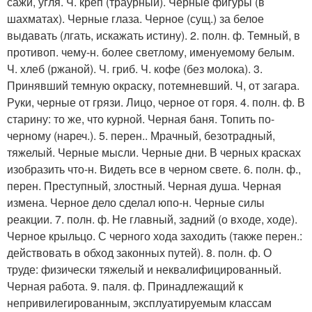
сажи, угля. Ч. креп (траурный). Черные фигуры (в
шахматах). Черные глаза. Черное (сущ.) за белое
выдавать (лгать, искажать истину). 2. полн. ф. Темный, в
противоп. чему-н. более светлому, именуемому белым.
Ч. хлеб (ржаной). Ч. гриб. Ч. кофе (без молока). 3.
Принявший темную окраску, потемневший. Ч, от загара.
Руки, черные от грязи. Лицо, черное от горя. 4. полн. ф. В
старину: то же, что курной. Черная баня. Топить по-
черному (нареч.). 5. перен.. Мрачный, безотрадный,
тяжелый. Черные мысли. Черные дни. В черных красках
изобразить что-н. Видеть все в черном свете. 6. полн. ф.,
перен. Преступный, злостный. Черная душа. Черная
измена. Черное дело сделал юпо-н. Черные силы
реакции. 7. полн. ф. Не главный, задний (о входе, ходе).
Черное крыльцо. С черного хода заходить (также перен.:
действовать в обход законных путей). 8. полн. ф. О
труде: физически тяжелый и неквалифицированный.
Черная работа. 9. паля. ф. Принадлежащий к
непривилегированным, эксплуатируемым классам