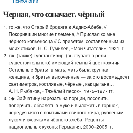
психологии
Черная, что означает. чёрный
то же, что Старый бродяга в Аддис-Абебе, //
Покоривший многие племена, // Прислал ко мне
чёрного копьеносца // С приветом, составленным из
моих стихов. Н. С. Гумилёв, «Мои читатели», 1921 г
тж. (также) субстантивир. (выступает в роли
существительного) имеющий тёмный цвет кожи ◆
Остальные братья в мать, мать была крупная
женщина, и братья высоченные — за сто восемьдесят
сантиметров, костлявые, чёрные , как цыгане…
А. Н. Рыбаков, «Тяжёлый песок», 1975–1977 гг.
: ◆ Зайчатину наре́зать на порции, посолить,
поперчить, обвалять в муке и выложить в горшок,
чередуя мясо с ломтиками свиного жира, рубленым
луком и кусочками чёрного хлеба. Рецепты
национальных кухонь: Германия, 2000–2005 гг.