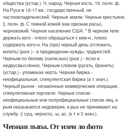
общества (устар.). Ч. народ. Черная кость. 10. полн. ф.
На Руси в 12-17 вв.: государственный, не
частновладельческий. Черные земли. Черные крестьяне.
||. полн. ф. С темной кожей (как признак расы),
чернокожий. Черное население США. * В черном теле
держать кого - плохо обращаться с кем-н., плохо
содержать кого-н. На (про) черный день (отложить,
копить) (разг.) - в предвидении нужды, трудностей.
Черным по белому (написано) (разг.) - ясно и
недвусмысленно. Черным словом (ругать, бранить)
(устар.) - упоминая черта. Черная биржа -
неофициальная, спекулянтская биржа (а 1 знач.).
Черный рынок - незаконные коммерческие операции,
спекулятивная торговля. Черные списки -
неофициальные или полуофициальные списки лиц, к-
рым оказывается недоверие, к-рых не принимают на
службу. || сущ. чернота, -ы, ас. (к 1 и 3 знач.).
Черная дыра. От идеи до фото