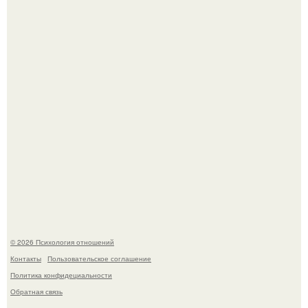
Легенда тяжелой атлетики: феноменальные рекорды
Леонида Тараненко.
Отсутствие регулярного секса для женского здоровья
опасно.
© 2026 Психология отношений
Контакты
Пользовательское соглашение
Политика конфидециальности
Обратная связь