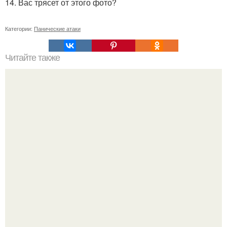
14. Вас трясет от этого фото?
Категории:
Панические атаки
Читайте также
Можно ли носить кольцо на безымянном пальце правой
руки незамужней девушке