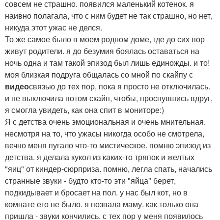
совсем не страшно. появился маленький котенок. я
наивно полагала, что с ним будет не так страшно, но нет,
никуда этот ужас не делся.
То же самое было в моем родном доме, где до сих пор
живут родители. я до безумия боялась оставаться на
ночь одна и там такой эпизод был лишь единожды. и то!
моя близкая подруга общалась со мной по скайпу с
видео
связью до тех пор, пока я просто не отключилась.
и не выключила потом скайп, чтобы, проснувшись вдруг,
я смогла увидеть, как она спит в мониторе:)
Я с детства очень эмоциональная и очень мнительная.
несмотря на то, что ужасы никогда особо не смотрела,
вечно меня пугало что-то мистическое. помню эпизод из
детства. я делала кукол из каких-то тряпок и желтых
"яиц" от киндер-сюрприза. помню, легла спать, начались
странные звуки - будто кто-то эти "яйца" берет,
подкидывает и бросает на пол. у нас был кот, но в
комнате его не было. я позвала маму. как только она
пришла - звуки кончились. с тех пор у меня появилось