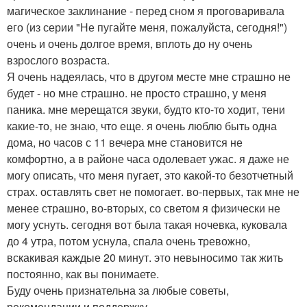
магическое заклинание - перед сном я проговаривала
его (из серии "Не пугайте меня, пожалуйста, сегодня!")
очень и очень долгое время, вплоть до ну очень
взрослого возраста.
Я очень надеялась, что в другом месте мне страшно не
будет - но мне страшно. не просто страшно, у меня
паника. мне мерещатся звуки, будто кто-то ходит, тени
какие-то, не знаю, что еще. я очень люблю быть одна
дома, но часов с 11 вечера мне становится не
комфортно, а в районе часа одолевает ужас. я даже не
могу описать, что меня пугает, это какой-то безотчетный
страх. оставлять свет не помогает. во-первых, так мне не
менее страшно, во-вторых, со светом я физически не
могу уснуть. сегодня вот была такая ночевка, куковала
до 4 утра, потом уснула, спала очень тревожно,
вскакивая каждые 20 минут. это невыносимо так жить
постоянно, как вы понимаете.
Буду очень признательна за любые советы,
рекомендации и поддержку.