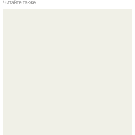
Читайте также
Игры для влюбленных пар на расстоянии. Топ 7 идей
для свидания на расстоянии
Оставил след и ушёл слишком рано: трагическая судьба
мальчика из фильма "Максимка".