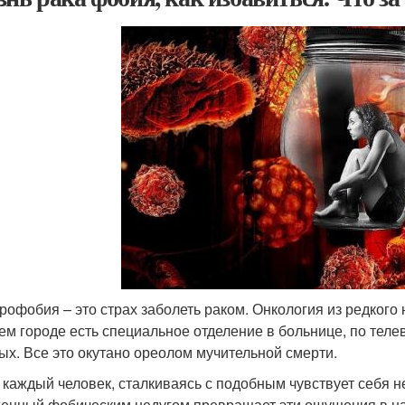
рофобия – это страх заболеть раком. Онкология из редкого
ем городе есть специальное отделение в больнице, по тел
ых. Все это окутано ореолом мучительной смерти.
 каждый человек, сталкиваясь с подобным чувствует себя 
енный фобическим недугом превращает эти ощущения в нав