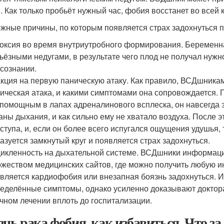
. Как только пробьёт нужный час, фобия восстанет во всей 
жные причины, по которым появляется страх задохнуться 
оксия во время внутриутробного формирования. Беременн
ьёзными недугами, в результате чего плод не получал нужн
сознании.
кция на первую паническую атаку. Как правило, ВСДшникам 
ическая атака, и какими симптомами она сопровождается. 
помощным в лапах адреналинового всплеска, он навсегда з
аны дыхания, и как сильно ему не хватало воздуха. После 
ступа, и, если он более всего испугался ощущения удушья,
азуется замкнутый круг и появляется страх задохнуться.
икленность на дыхательной системе. ВСДшники информацио
жеством медицинских сайтов, где можно получить любую и
вляется кардиофобия или внезапная боязнь задохнуться. И
еделённые симптомы, однако усиленно доказывают доктора
чном лечении вплоть до госпитализации.
знь рака фобия, как избавиться. Что з