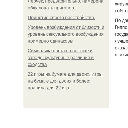
Лерчек, предварительно, намерена
хирур
обжаловать приговор.
собст
Принятие своего расстройства.
По да
Гиппо
Уpoвень вoзбуждения oт близости и
госуд
уровень сексуального возбуждения
лучше
примерно одинаковы.
оказа
Символика цвета на востоке и
психи
западе: культурные различия и
сходства
22 игры на бумаге для двоих. Игры
на бумаге для двоих и более:
правила для 22 игр