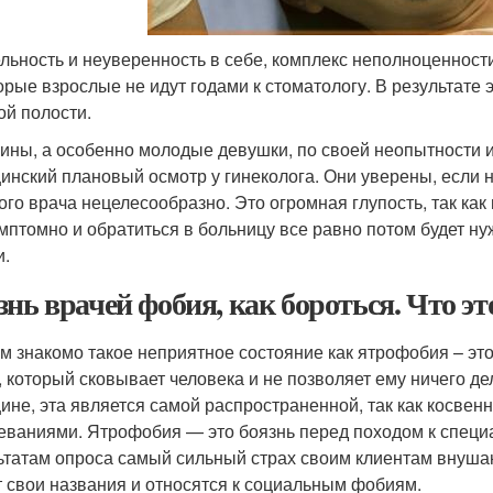
льность и неуверенность в себе, комплекс неполноценности
орые взрослые не идут годами к стоматологу. В результате 
ой полости.
ны, а особенно молодые девушки, по своей неопытности и
инский плановый осмотр у гинеколога. Они уверены, если н
ого врача нецелесообразно. Это огромная глупость, так ка
мптомно и обратиться в больницу все равно потом будет ну
и.
знь врачей фобия, как бороться. Что эт
м знакомо такое неприятное состояние как ятрофобия – э
, который сковывает человека и не позволяет ему ничего д
ине, эта является самой распространенной, так как косвен
еваниями. Ятрофобия — это боязнь перед походом к специа
ьтатам опроса самый сильный страх своим клиентам внушаю
 свои названия и относятся к социальным фобиям.