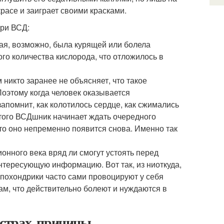
красе и заиграет своими красками.
при ВСД:
ая, возможно, была курящей или болела
ого количества кислорода, что отложилось в
никто заранее не объясняет, что такое
Поэтому когда человек оказывается
апомнит, как колотилось сердце, как сжимались
этого ВСДшник начинает ждать очередного
 то оно непременно появится снова. Именно так
нного века вряд ли смогут устоять перед
нтересующую информацию. Вот так, из ниоткуда,
похондрики часто сами провоцируют у себя
м, что действительно болеют и нуждаются в
а страх, причины