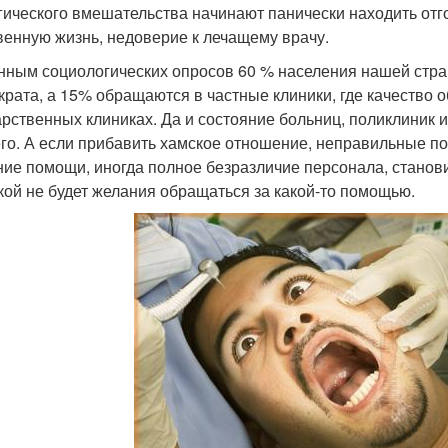
гического вмешательства начинают панически находить отгов
венную жизнь, недоверие к лечащему врачу.
нным социологических опросов 60 % населения нашей стра
крата, а 15% обращаются в частные клиники, где качество
арственных клиниках. Да и состояние больниц, поликлиник 
го. А если прибавить хамское отношение, неправильные п
ние помощи, иногда полное безразличие персонала, становит
кой не будет желания обращаться за какой-то помощью.