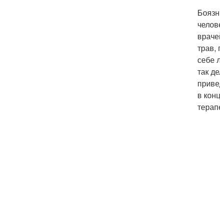
Боязн
челов
враче
трав,
себе 
так д
приве
в кон
терап