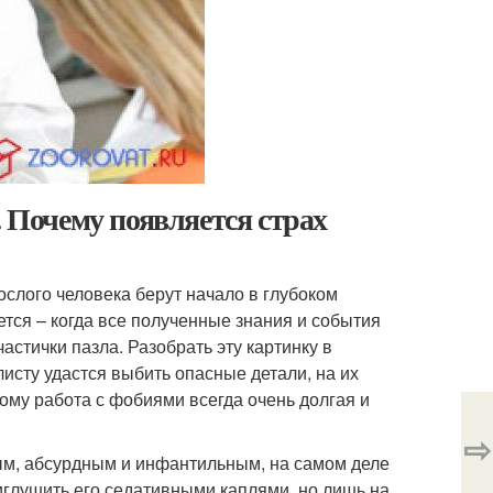
. Почему появляется страх
ослого человека берут начало в глубоком
ется – когда все полученные знания и события
стички пазла. Разобрать эту картинку в
исту удастся выбить опасные детали, на их
тому работа с фобиями всегда очень долгая и
⇨
ым, абсурдным и инфантильным, на самом деле
глушить его седативными каплями, но лишь на