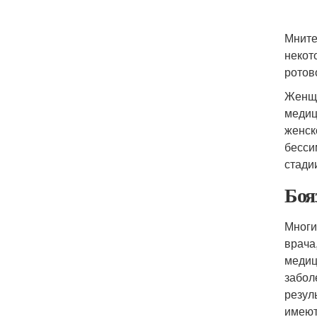
Мните
некот
ротов
Женщи
медиц
женск
бесси
стади
Боя
Многи
врача
медиц
забол
резул
имеют