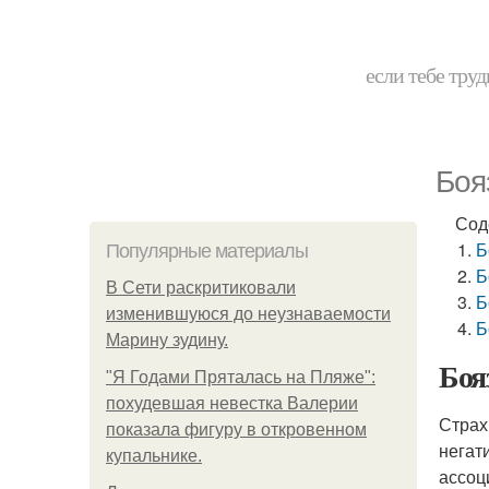
если тебе труд
Боя
Сод
Б
Популярные материалы
Б
В Сети раскритиковали
Б
изменившуюся до неузнаваемости
Б
Марину зудину.
Боя
"Я Годами Пряталась на Пляже":
похудевшая невестка Валерии
Страх
показала фигуру в откровенном
негат
купальнике.
ассоц