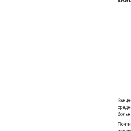
Канце
средн
больн
Почти
пораж