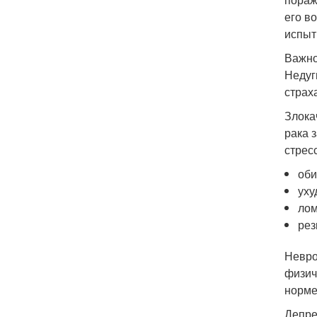
его в
испыт
Важно
Недуг
страх
Злока
рака 
стрес
оби
уху
лом
рез
Невро
физич
норме
Депре