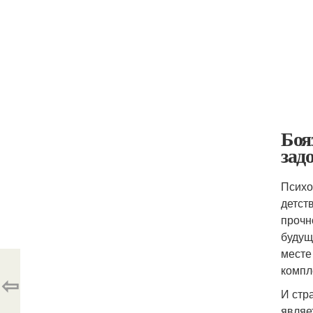
Боя
зад
Психо
детст
прочн
будущ
месте
компл
⇦
И стр
являе