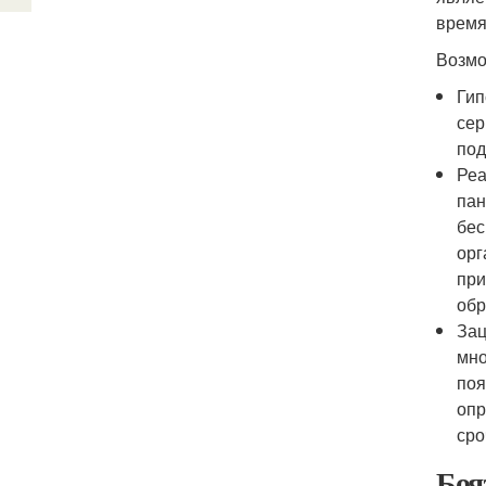
время
Возмо
Гип
сер
под
Реа
пан
бес
орг
при
обр
Зац
мно
поя
опр
сро
Боя