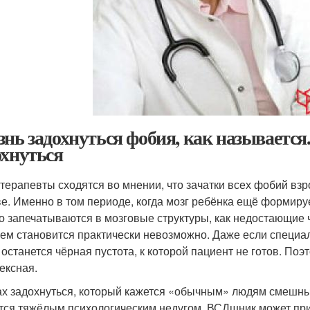
знь задохнуться фобия, как называется
охнуться
терапевты сходятся во мнении, что зачатки всех фобий взр
ве. Именно в том периоде, когда мозг ребёнка ещё формиру
о запечатываются в мозговые структуры, как недостающие ча
ем становится практически невозможно. Даже если специал
 останется чёрная пустота, к которой пациент не готов. Поэ
ексная.
ах задохнуться, который кажется «обычным» людям смешн
тся тяжёлым психологическим недугом. ВСДшник может при