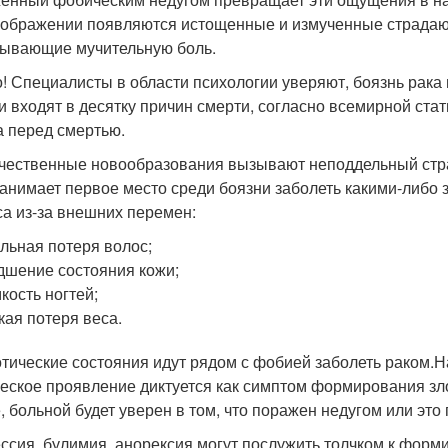
оображении появляются истощенные и измученные страдаю
ывающие мучительную боль.
! Специалисты в области психологии уверяют, боязнь рака 
и входят в десятку причин смерти, согласно всемирной ст
а перед смертью.
чественные новообразования вызывают неподдельный стра
занимает первое место среди боязни заболеть какими-либо
са из-за внешних перемен:
льная потеря волос;
дшение состояния кожи;
кость ногтей;
кая потеря веса.
тические состояния идут рядом с фобией заболеть раком.Н
еское проявление диктуется как симптом формирования зло
, больной будет уверен в том, что поражен недугом или это
ссия, булимия, анорексия могут послужить толчком к форм