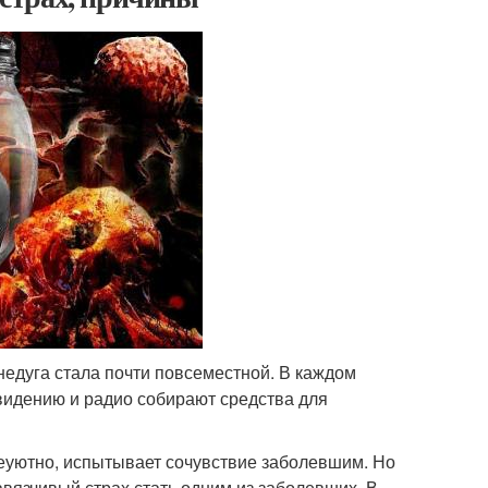
 недуга стала почти повсеместной. В каждом
евидению и радио собирают средства для
неуютно, испытывает сочувствие заболевшим. Но
язчивый страх стать одним из заболевших. В