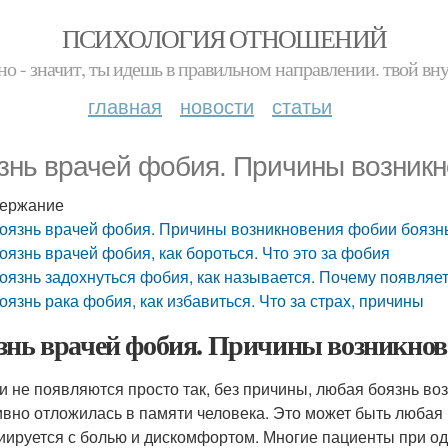
ПСИХОЛОГИЯ ОТНОШЕНИЙ
но - значит, ты идешь в правильном направлении. твой вн
главная
новости
статьи
знь врачей фобия. Причины возник
ержание
оязнь врачей фобия. Причины возникновения фобии боязн
оязнь врачей фобия, как бороться. Что это за фобия
оязнь задохнуться фобия, как называется. Почему появляет
оязнь рака фобия, как избавиться. Что за страх, причины
знь врачей фобия. Причины возникнов
и не появляются просто так, без причины, любая боязнь возн
ивно отложилась в памяти человека. Это может быть любая
иируется с болью и дискомфортом. Многие пациенты при о