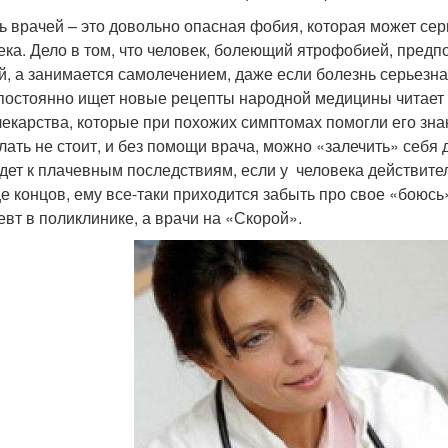
ь врачей – это довольно опасная фобия, которая может сер
ека. Дело в том, что человек, болеющий ятрофобией, предп
й, а занимается самолечением, даже если болезнь серьезна
 постоянно ищет новые рецепты народной медицины читает 
лекарства, которые при похожих симптомах помогли его знако
елать не стоит, и без помощи врача, можно «залечить» себя
дет к плачевным последствиям, если у человека действите
це концов, ему все-таки приходится забыть про свое «боюсь»
евт в поликлинике, а врачи на «Скорой».